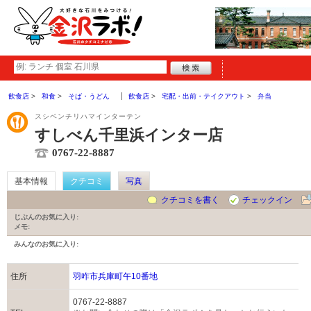
飲食店
和食
そば・うどん
飲食店
宅配・出前・テイクアウト
弁当
スシベンチリハマインターテン
すしべん千里浜インター店
0767-22-8887
基本情報
クチコミ
写真
クチコミを書く
チェックイン
じぶんのお気に入り:
メモ:
みんなのお気に入り:
住所
羽咋市兵庫町午10番地
0767-22-8887