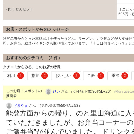
・肉うどんセット
ミニとろ
695円（
お店・スポットからのメッセージ
利尻昆布からとった本格出汁を使ったうどん、ラーメン、カツ丼などが大変好評
司、お弁当、総菜バイキングも取り揃えております。「今日は何食べよう？」と
おすすめのクチコミ （
2
件）
クチコミからみる、このお店の特長
利用
惣菜
おいしい
ご飯
季節
2
2
2
2
2
このお店・スポットの
ひい
さん （女性/金沢市/30代/Lv.20）
(投稿：2019/0
推薦者
ざきやま
さん （男性/金沢市/50代/Lv.53）
能登方面からの帰り、のと里山海道に入
ていただきましたが、お弁当コーナーの
ご飯弁当”が並んでいました。 ドリン