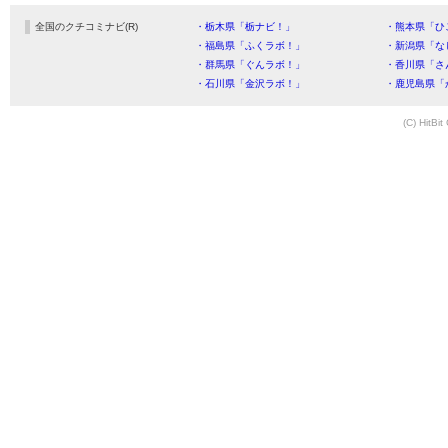
全国のクチコミナビ(R)
・栃木県「栃ナビ！」
・熊本県「ひ
・福島県「ふくラボ！」
・新潟県「な
・群馬県「ぐんラボ！」
・香川県「さ
・石川県「金沢ラボ！」
・鹿児島県「
(C) HitBit