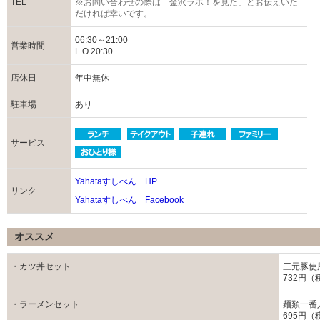
TEL
※お問い合わせの際は「金沢ラボ！を見た」とお伝えいた
だければ幸いです。
06:30～21:00
営業時間
L.O.20:30
店休日
年中無休
駐車場
あり
サービス
Yahataすしべん HP
リンク
Yahataすしべん Facebook
オススメ
・カツ丼セット
三元豚使
732円（
・ラーメンセット
麺類一番
695円（