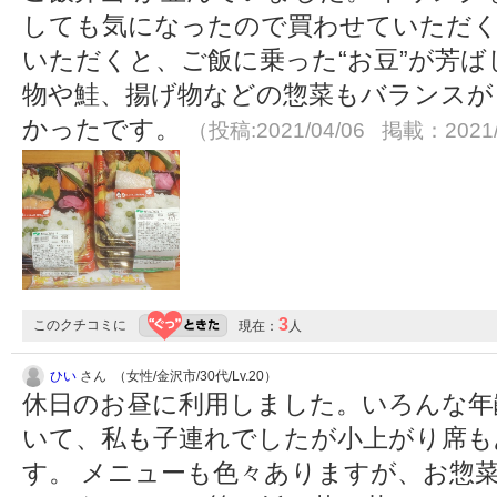
しても気になったので買わせていただく
いただくと、ご飯に乗った“お豆”が芳
物や鮭、揚げ物などの惣菜もバランスが
かったです。
（投稿:2021/04/06 掲載：2021/
3
このクチコミに
現在：
人
ひい
さん （女性/金沢市/30代/Lv.20）
休日のお昼に利用しました。いろんな年
いて、私も子連れでしたが小上がり席も
す。 メニューも色々ありますが、お惣