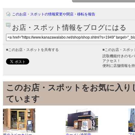
このお店・スポットの情報変更や閉店・移転を報告
お店・スポット情報をブログにはる
■
このお店・スポットを共有する
■
このお店・スポッ
読取機能付きのモバ
アクセス！
便利に店舗情報を持
このお店・スポットをお気に入り
ています
フ