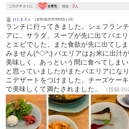
2
このクチコミに
現在：
人
けとま
さん （女性/金沢市/40代/Lv.19）
ランチに行ってきました。シェフラン
アに。サラダ、スープが先に出てパエリ
とエビでした。また食欲が先に出てしま
みません(^◇^;) パエリアはお米に出
美味しく、あっという間に食べてしまい
と思っていましたがまたパエリアになりそ
ニデザートをつけました。チーズケーキ
で美味しくて満たされました。
（投稿:202