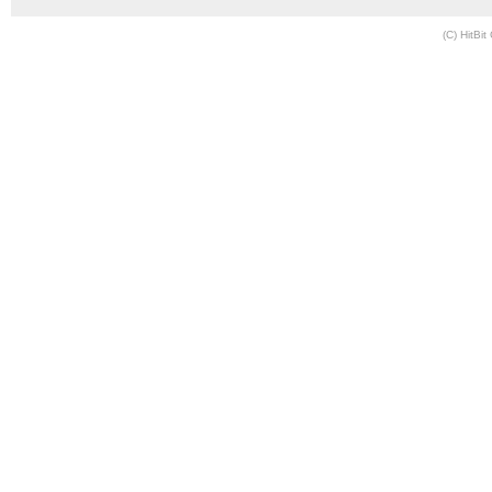
(C) HitBit