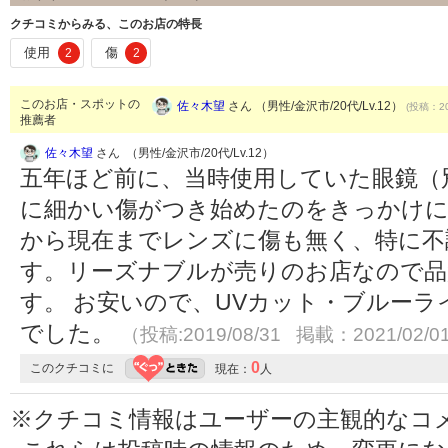
クチコミからみる、このお店の特長
使用
傷
2
2
このお店・スポットの
佐々木望
さん （男性/金沢市/20代/Lv.12）
(投稿：20
推薦者
佐々木望
さん （男性/金沢市/20代/Lv.12）
五年ほど前に、当時使用していた眼鏡（
に細かい傷がつき始めたのをきっかけに
から現在までレンズに傷も無く、特に不
す。リーズナブルが売りのお店なので品
す。 お安いので、UVカット・ブルー
でした。
（投稿:2019/08/31 掲載：2021/02/0
0
このクチコミに
現在：
人
※クチコミ情報はユーザーの主観的なコ