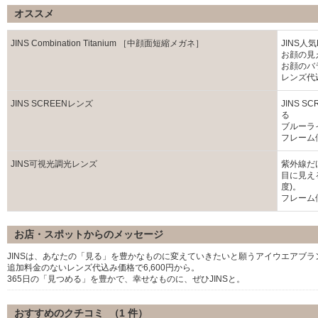
オススメ
JINS Combination Titanium ［中顔面短縮メガネ］
JINS人
お顔の見
お顔のバ
レンズ代込
JINS SCREENレンズ
JINS 
る
ブルーラ
フレーム価
JINS可視光調光レンズ
紫外線だ
目に見え
度)。
フレーム価
お店・スポットからのメッセージ
JINSは、あなたの「見る」を豊かなものに変えていきたいと願うアイウエアブラ
追加料金のないレンズ代込み価格で6,600円から。
365日の「見つめる」を豊かで、幸せなものに、ぜひJINSと。
おすすめのクチコミ （
1
件）