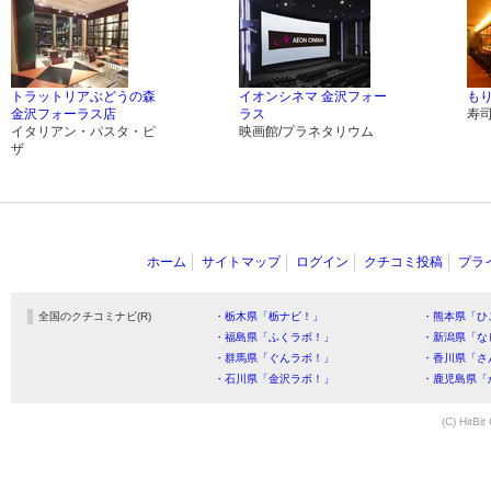
トラットリアぶどうの森
イオンシネマ 金沢フォー
も
金沢フォーラス店
ラス
寿
イタリアン・パスタ・ピ
映画館/プラネタリウム
ザ
ホーム
サイトマップ
ログイン
クチコミ投稿
プラ
全国のクチコミナビ(R)
・栃木県「栃ナビ！」
・熊本県「ひ
・福島県「ふくラボ！」
・新潟県「な
・群馬県「ぐんラボ！」
・香川県「さ
・石川県「金沢ラボ！」
・鹿児島県「
(C) HitBit