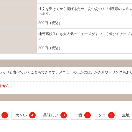
注文を受けてから揚げるため、あつあつ！！4種類のふる
べます。
300円（税込）
地元高校生にも大人気の、チーズがすご～く伸びるチーズ
ク。
300円（税込）
っくりと食べていくこともできます。メニューのほかには、かき氷やドリンクもあ
ません。
大きい
美味しい
一個
タコ
生地
5
4
3
3
2