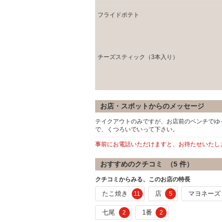
フライドポテト
チーズスティック（3本入り）
お店・スポットからのメッセージ
テイクアウトのみですが、お店前のベンチでゆ
で、くつろいでいって下さい。
事前にお電話いただけますと、お待たせいたし
おすすめのクチコミ （
5
件）
クチコミからみる、このお店の特長
たこ焼き
店
マヨネーズ
11
5
七尾
1番
2
2