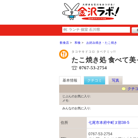
飲食店
和食
お好み焼き・たこ焼き
タコヤキドコロ タベテミッ!!
たこ焼き処 食べて美
0767-53-2754
基本情報
クチコミ
写真
クチ
じぶんのお気に入り:
メモ:
みんなのお気に入り:
住所
七尾市本府中町ヌ部38-5
0767-53-2754