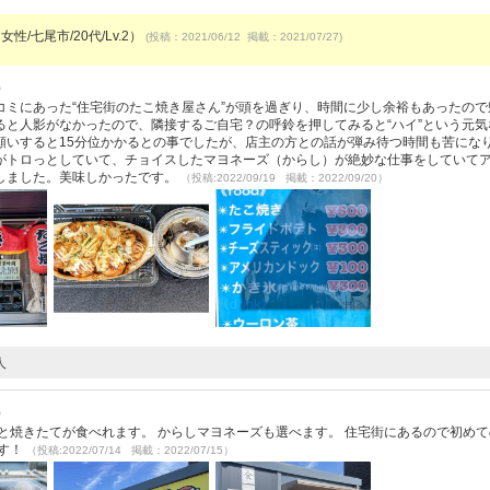
女性/七尾市/20代/Lv.2）
(投稿：2021/06/12 掲載：2021/07/27)
）
コミにあった“住宅街のたこ焼き屋さん”が頭を過ぎり、時間に少し余裕もあったので
ると人影がなかったので、隣接するご自宅？の呼鈴を押してみると“ハイ”という元気
願いすると15分位かかるとの事でしたが、店主の方との話が弾み待つ時間も苦にな
がトロっとしていて、チョイスしたマヨネーズ（からし）が絶妙な仕事をしていて
しました。美味しかったです。
（投稿:2022/09/19 掲載：2022/09/20）
人
）
と焼きたてが食べれます。 からしマヨネーズも選べます。 住宅街にあるので初めて
です！
（投稿:2022/07/14 掲載：2022/07/15）