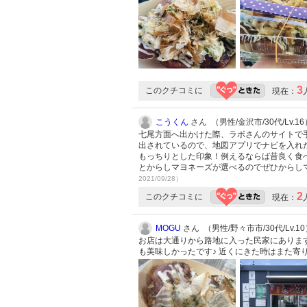
3
このクチコミに
現在：
こうくん
さん （男性/金沢市/30代/Lv.16
七尾方面へ出かけた際、ラボさんのサイトで
出されているので、地図アプリでナビを入れ
もっちりとした印象！例えるならば昔良く食
とからしマヨネーズが選べるのでぜひからし
2021/09/28）
2
このクチコミに
現在：
MOGU
さん （男性/野々市市/30代/Lv.1
お店は大通りから路地に入った民家にあります
も美味しかったです♪ 近くにきた時はまた寄