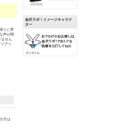
金沢ラボ！イメージキャラク
ター
帰りに寄
な声が聞
りません
アツアツ
の方は