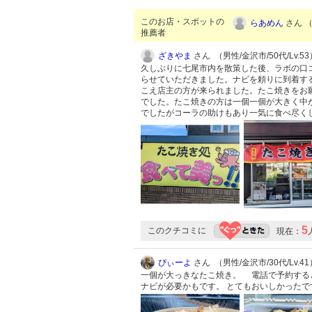
このお店・スポットの
らあめん
さん （
推薦者
ざきやま
さん （男性/金沢市/50代/Lv.53
久しぶりに七尾市内を散策した後、ラボの口
らせていただきました。ナビを頼りに到着す
こえ店主の方が来られました。たこ焼きをお
でした。たこ焼きの方は一個一個が大きく中
でしたがコーラの助けもあり一気に食べ尽く
5
このクチコミに
現在：
ぴぃーよ
さん （男性/金沢市/30代/Lv.41
一個が大っきなたこ焼き。 電話で予約する
ナビが必要かもです。 とてもおいしかった