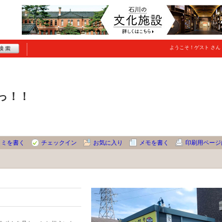
ようこそ！
ゲスト
さん
っ！！
コミを書く
チェックイン
お気に入り
メモを書く
印刷用ページ