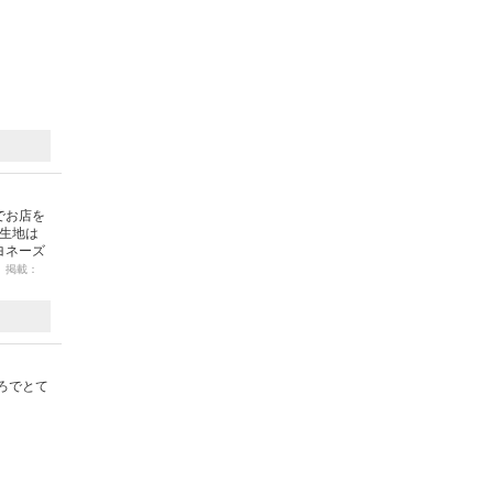
でお店を
生地は
ヨネーズ
8 掲載：
ろでとて