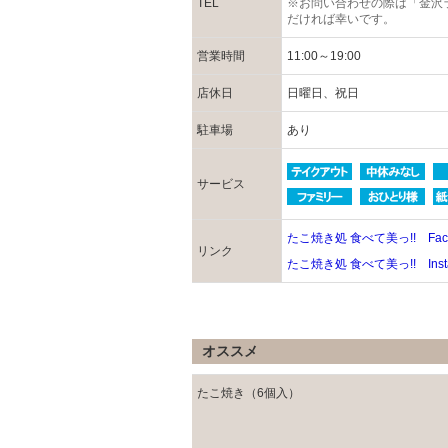
TEL
※お問い合わせの際は「金沢
だければ幸いです。
営業時間
11:00～19:00
店休日
日曜日、祝日
駐車場
あり
サービス
たこ焼き処 食べて美っ!! Face
リンク
たこ焼き処 食べて美っ!! Inst
オススメ
たこ焼き（6個入）