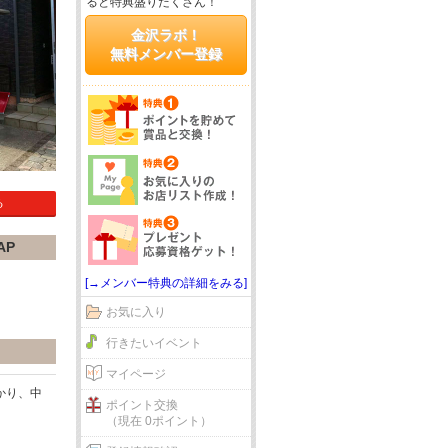
ると特典盛りだくさん！
金沢ラボ！
無料メンバー登録
る
AP
[→メンバー特典の詳細をみる]
お気に入り
行きたいイベント
マイページ
かり、中
ポイント交換
（現在 0ポイント）