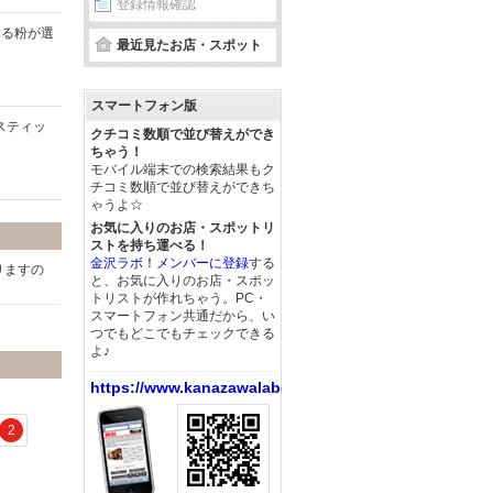
登録情報確認
ふる粉が選
最近見たお店・スポット
スマートフォン版
スティッ
クチコミ数順で並び替えができ
ちゃう！
モバイル端末での検索結果もク
チコミ数順で並び替えができち
ゃうよ☆
お気に入りのお店・スポットリ
ストを持ち運べる！
金沢ラボ！メンバーに登録
する
りますの
と、お気に入りのお店・スポッ
トリストが作れちゃう。PC・
スマートフォン共通だから、い
つでもどこでもチェックできる
よ♪
https://www.kanazawalabo.net/
2