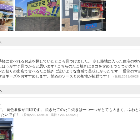
人
）
手軽に食べれるお店を探していたところ見つけました。 少し路地に入った住宅の横
たほうがすぐ見つかると思います♪ こちらのたこ焼きはタコを含め１つ１つが大きく
べた祭りの出店で食べるたこ焼きに近いような食感で美味しかったです！ 通常のマ
マヨネーズをおすすめします。甘めのソースとの相性が抜群です！
（投稿:2021/09/2
人
0）
。 黄色看板が目印です。 焼きたてのたこ焼きは一つ一つがとても大きく、ふわと
りたいです！
（投稿:2021/09/18 掲載：2021/09/21）