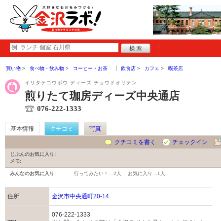
買い物
食べ物・飲み物
コーヒー・お茶
飲食店
カフェ
喫茶店
イリタテコウボウ ディーズ チョウドオリテン
煎りたて珈房ディーズ中央通店
076-222-1333
基本情報
クチコミ
写真
クチコミを書く
チェックイン
じぶんのお気に入り:
メモ:
みんなのお気に入り:
行ってみたい！…
2人
お気に入り…
1人
住所
金沢市中央通町20-14
076-222-1333