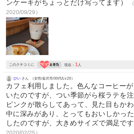
ンケーキがちょっとだけ写ってます）
（
2020/09/29）
1
このクチコミに
現在：
人
ひい
さん （女性/金沢市/30代/Lv.20）
カフェ利用しました。色んなコーヒーが
いたのですが、つい季節がら桜ラテを注
ピンクが散らしてあって、見た目もかわ
中に深みがあり、とってもおいしかった
したのですが、大きめサイズで満足で
2020/02/25）