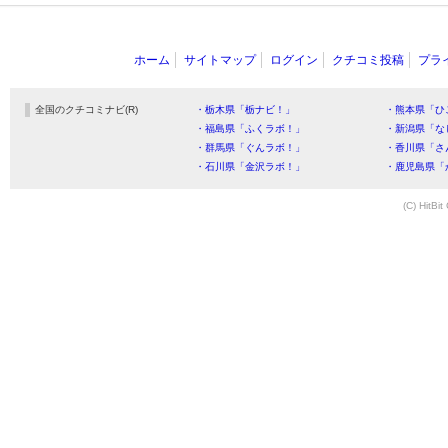
ホーム
サイトマップ
ログイン
クチコミ投稿
プラ
全国のクチコミナビ(R)
・栃木県「栃ナビ！」
・熊本県「ひ
・福島県「ふくラボ！」
・新潟県「な
・群馬県「ぐんラボ！」
・香川県「さ
・石川県「金沢ラボ！」
・鹿児島県「
(C) HitBit