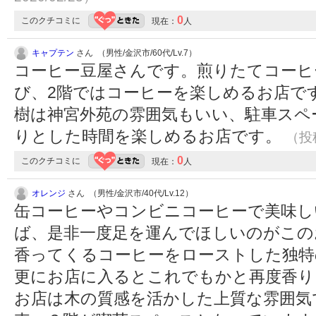
0
このクチコミに
現在：
人
キャプテン
さん （男性/金沢市/60代/Lv.7）
コーヒー豆屋さんです。煎りたてコーヒ
び、2階ではコーヒーを楽しめるお店で
樹は神宮外苑の雰囲気もいい、駐車スペ
りとした時間を楽しめるお店です。
（投稿
0
このクチコミに
現在：
人
オレンジ
さん （男性/金沢市/40代/Lv.12）
缶コーヒーやコンビニコーヒーで美味し
ば、是非一度足を運んでほしいのがこの
香ってくるコーヒーをローストした独特
更にお店に入るとこれでもかと再度香り
お店は木の質感を活かした上質な雰囲気