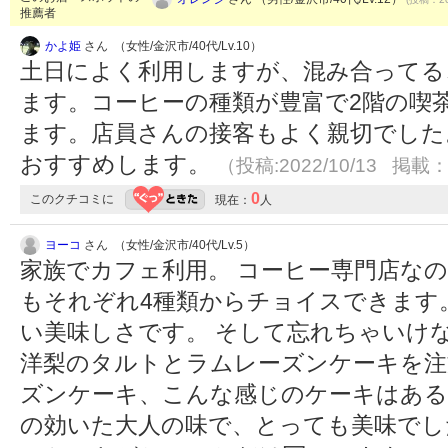
推薦者
かよ姫
さん （女性/金沢市/40代/Lv.10）
土日によく利用しますが、混み合ってる
ます。コーヒーの種類が豊富で2階の喫
ます。店員さんの接客もよく親切でした
おすすめします。
（投稿:2022/10/13 掲載：2
0
このクチコミに
現在：
人
ヨーコ
さん （女性/金沢市/40代/Lv.5）
家族でカフェ利用。 コーヒー専門店な
もそれぞれ4種類からチョイスできます
い美味しさです。 そして忘れちゃいけ
洋梨のタルトとラムレーズンケーキを注
ズンケーキ、こんな感じのケーキはあ
の効いた大人の味で、とっても美味でし