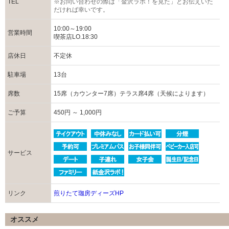
TEL
※お問い合わせの際は「金沢ラボ！を見た」とお伝えいた
だければ幸いです。
10:00～19:00
営業時間
喫茶店LO.18:30
店休日
不定休
駐車場
13台
席数
15席（カウンター7席）テラス席4席（天候によります）
ご予算
450円 ～ 1,000円
サービス
リンク
煎りたて珈房ディーズHP
オススメ