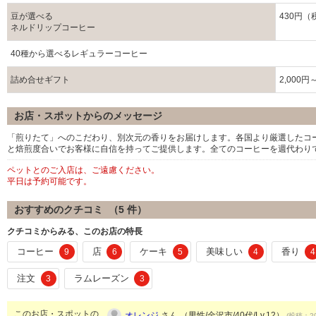
豆が選べる
430円（
ネルドリップコーヒー
40種から選べるレギュラーコーヒー
詰め合せギフト
2,000
お店・スポットからのメッセージ
「煎りたて」へのこだわり、別次元の香りをお届けします。各国より厳選したコ
と焙煎度合いでお客様に自信を持ってご提供します。全てのコーヒーを週代わり
ペットとのご入店は、ご遠慮ください。
平日は予約可能です。
おすすめのクチコミ （
5
件）
クチコミからみる、このお店の特長
コーヒー
店
ケーキ
美味しい
香り
9
6
5
4
4
注文
ラムレーズン
3
3
このお店・スポットの
オレンジ
さん （男性/金沢市/40代/Lv.12）
(投稿：20