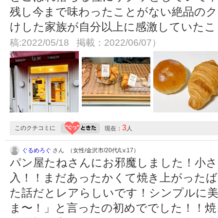
残し今まで味わったことがない絶品のク
けした家族が自分以上に感激していた
稿:2022/05/18 掲載：2022/06/07）
3
このクチコミに
現在：
人
ぐるめろぐ
さん （女性/金沢市/20代/Lv.17）
パン屋たねさんにお邪魔しました！小さ
入！！まだあったかくて焼き上がったば
た話だとレアらしいです！シンプルに美
ま〜！」と言ったの初めででした！！焼