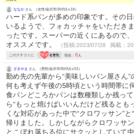
ななか
さん （女性/金沢市/30代/Lv.18）
ハード系パンが多めの印象です。その日
いるようで、フォカッチャをいただき
ったです。スーパーの近くにあるので、
オススメです。
（投稿:2023/07/28 掲載：202
0
このクチコミに
現在：
人
ざきやま
さん （男性/金沢市/50代/Lv.53）
勤め先の先輩から“美味しいパン屋さん
何も考えず午後の5時頃という時間帯に
食パンどころかパンは数種類しか残って
ら“もっと焼けばいいんだけど残るとも
くな対応があった中で“クロワッサン”と
帰りました。しかしながらクロワッサ
とこぼれ落ちる位にサクッとしていて