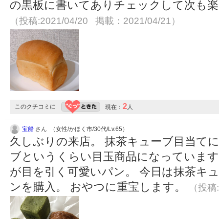
の黒板に書いてありチェックして次も楽
（投稿:2021/04/20 掲載：2021/04/21）
2
このクチコミに
現在：
人
宝船
さん （女性/かほく市/30代/Lv.65）
久しぶりの来店。 抹茶キューブ目当てに
ブというくらい目玉商品になっています
が目を引く可愛いパン。 今日は抹茶キ
ンを購入。 おやつに重宝します。
（投稿:2