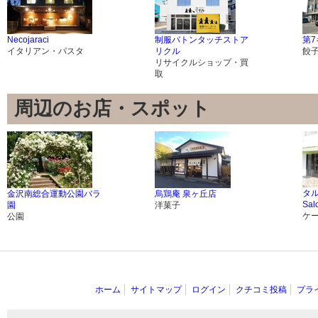
Necojaraci
制服バトンタッチストア
第
イタリアン・パスタ
リクル
餃
リサイクルショップ・買
取
周辺のお店・スポット
タ
金沢南総合運動公園バラ
烏鶏庵 泉ヶ丘店
Sal
園
洋菓子
ケ
公園
ホーム
サイトマップ
ログイン
クチコミ投稿
プラ