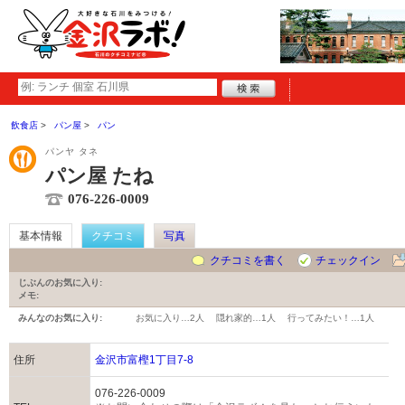
飲食店
パン屋
パン
パンヤ タネ
パン屋 たね
076-226-0009
基本情報
クチコミ
写真
クチコミを書く
チェックイン
じぶんのお気に入り:
メモ:
みんなのお気に入り:
お気に入り…
2人
隠れ家的…
1人
行ってみたい！…
1人
住所
金沢市富樫1丁目7-8
076-226-0009