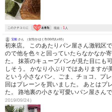
1
このクチコミに
現在：
人
宝船
さん （女性/かほく市/30代/Lv.65）
初来店。 このあたりパン屋さん激戦区
ので他を色々と回っていたらなかなか寄
た。 抹茶のキューブパンが見た目にも
しそう。 かなり小ぶりではありますが
という小さなパン、ごま、チョコ、プレ
回はプレーンを買いました。 あとはプ
た。 路地裏の小さな可愛いパン屋さん
2019/09/24）