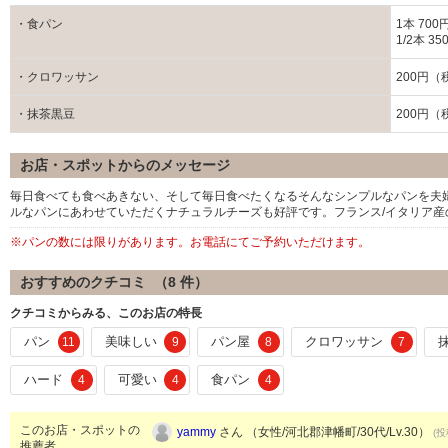
・食パン
1本 70
1/2本 
・クロワッサン
200円（
・抹茶黒豆
200円（
お店・スポットからのメッセージ
毎日食べても食べあきない、そして毎日食べたくなるそんなシンプルなパンを夫
ルなパンにあわせていただくナチュラルチーズも好評です。フランス/イタリア
※パンの数には限りがあります。お電話にてご予約いただけます。
おすすめのクチコミ （
8
件）
クチコミからみる、このお店の特長
パン
美味しい
パン屋
クロワッサン
11
9
8
7
ハード
可愛い
食パン
4
4
4
このお店・スポットの
yammy
さん （女性/河北郡津幡町/30代/Lv.30）
(投
推薦者