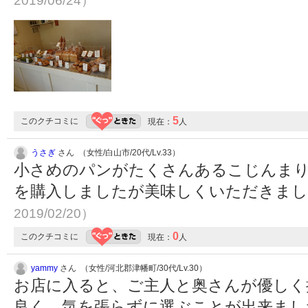
2019/06/24）
5
このクチコミに
現在：
人
うさぎ
さん （女性/白山市/20代/Lv.33）
小さめのパンがたくさんあるこじんま
を購入しましたが美味しくいただきま
2019/02/20）
0
このクチコミに
現在：
人
yammy
さん （女性/河北郡津幡町/30代/Lv.30）
お店に入ると、ご主人と奥さんが優しく
良く、気を張らずに選ぶことが出来まし