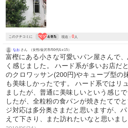
0
このクチコミに
現在：
人
なお
さん （女性/金沢市/50代/Lv.15）
富樫にある小さな可愛いパン屋さんで、
く感じました。 ハード系が多いお店だ
のクロワッサン(200円)やキューブ型の抹
も美味しかったです。 ハード系ではリュス
ましたが、普通に美味しいという感じで
したが、全粒粉の食パンが焼きたてでと
ジ対応は多分奥さまだと思いますが、パ
えて下さり、また訪れたいなと思いま