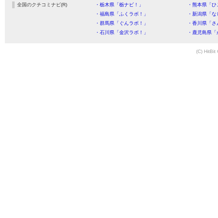
全国のクチコミナビ(R)
・栃木県「栃ナビ！」
・熊本県「ひ
・福島県「ふくラボ！」
・新潟県「な
・群馬県「ぐんラボ！」
・香川県「さ
・石川県「金沢ラボ！」
・鹿児島県「
(C) HitBit