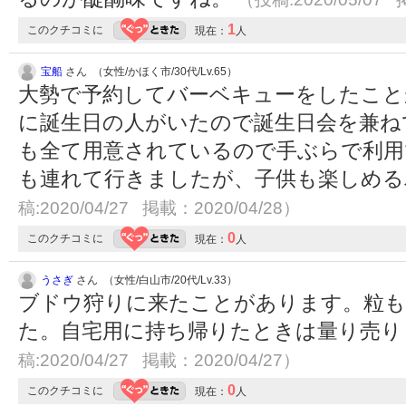
1
このクチコミに
現在：
人
宝船
さん （女性/かほく市/30代/Lv.65）
大勢で予約してバーベキューをしたこと
に誕生日の人がいたので誕生日会を兼ね
も全て用意されているので手ぶらで利用
も連れて行きましたが、子供も楽しめ
稿:2020/04/27 掲載：2020/04/28）
0
このクチコミに
現在：
人
うさぎ
さん （女性/白山市/20代/Lv.33）
ブドウ狩りに来たことがあります。粒も
た。自宅用に持ち帰りたときは量り売
稿:2020/04/27 掲載：2020/04/27）
0
このクチコミに
現在：
人