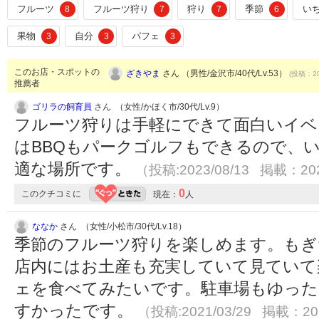
フルーツ
フルーツ狩り
狩り
季節
い
8
7
7
6
果物
自分
パフェ
3
3
3
このお店・スポットの
ざきやま
さん （男性/金沢市/40代/Lv.53）
(投稿：20
推薦者
ゴリラの飼育員
さん （女性/かほく市/30代/Lv.9）
フルーツ狩りは手軽にできて面白いイベ
はBBQもパークゴルフもできるので、
適な場所です。
（投稿:2023/08/13 掲載：202
0
このクチコミに
現在：
人
ななか
さん （女性/小松市/30代/Lv.18）
季節のフルーツ狩りを楽しめます。もぎ
店内にはお土産も充実していて見ていて
ェを食べてみたいです。駐車場もゆった
すかったです。
（投稿:2021/03/29 掲載：202