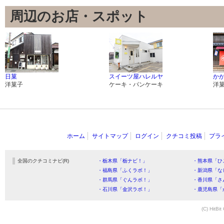
周辺のお店・スポット
日菓
スイーツ屋ハレルヤ
か
洋菓子
ケーキ・パンケーキ
洋
ホーム
サイトマップ
ログイン
クチコミ投稿
プラ
全国のクチコミナビ(R)
・栃木県「栃ナビ！」
・熊本県「ひ
・福島県「ふくラボ！」
・新潟県「な
・群馬県「ぐんラボ！」
・香川県「さ
・石川県「金沢ラボ！」
・鹿児島県「
(C) HitBit