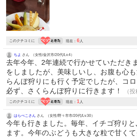
6
このクチコミに
現在：
人
ちよ
さん （女性/金沢市/20代/Lv.4）
去年今年、2年連続で行かせていただき
をしましたが、美味しいし、お腹も心も
らんぼ狩りにも行く予定でしたが、コロ
必ず、さくらんぼ狩りに行きます！
（投稿
1
このクチコミに
現在：
人
はらぺこさん
さん （女性/野々市市/20代/Lv.30）
今年も行きました。毎年、イチゴ狩りと
ます。今年のぶどうも大きな粒で甘くて