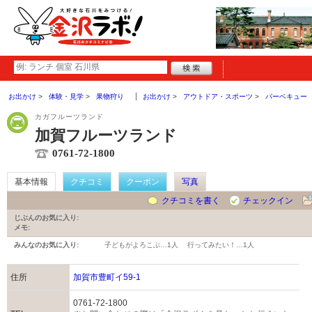
お出かけ
体験・見学
果物狩り
お出かけ
アウトドア・スポーツ
バーベキュー
カガフルーツランド
加賀フルーツランド
0761-72-1800
基本情報
クチコミ
クーポン
写真
クチコミを書く
チェックイン
じぶんのお気に入り:
メモ:
みんなのお気に入り:
子どもがよろこぶ…
1人
行ってみたい！…
1人
住所
加賀市豊町イ59-1
0761-72-1800