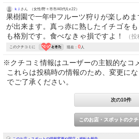
ｋ.i
さん （女性/野々市市/40代/Lv.22）
果樹園で一年中フルーツ狩りが楽しめま
が出来ます。真っ赤に熟したイチゴをも
も格別です。食べなきゃ損ですよ！
（投稿
0
このクチコミに
現在：
人
※クチコミ情報はユーザーの主観的なコ
これらは投稿時の情報のため、変更に
でご了承ください。
次の10件
このお店・スポットのクチ
このお店・スポットの情報変更や閉店・移転を報告