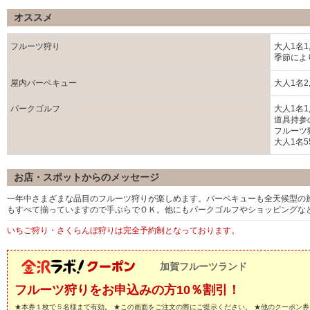
オススメ
フルーツ狩り
大人1名1,
季節によ
屋内バーベキュー
大人1名2,
パークゴルフ
大人1名1,
道具持参
フルーツ狩
大人1名5
お店・スポットからのメッセージ
一年中さまざまな品目のフルーツ狩りが楽しめます。バーベキューも全天候型の施
もすべて揃っていますので手ぶらでＯＫ。他にもパークゴルフやショッピングな
いちご狩り・さくらんぼ狩りは完全予約制となっております。
加賀フルーツランド
フルーツ狩りをお申込みの方10％割引！
★本券１枚で５名様まで有効。 ★この画面をご注文の際にご提示ください。 ★他のクーポン券