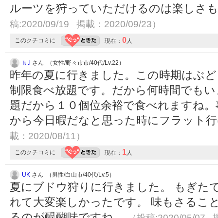
ルーツを狩っていただけるのは楽しさ
稿:2020/09/19 掲載：2020/09/23）
0
このクチコミに
現在：
人
ｋ.i
さん （女性/野々市市/40代/Lv.22）
昨年の夏に行きました。この時期はぶど
制限食べ放題です。だから何時間でもい
題だから１０個位余裕で食べれますね。
から今日暇だなと思った時にフラット
載：2020/08/11）
1
このクチコミに
現在：
人
UK
さん （男性/白山市/40代/Lv.5）
夏にブドウ狩りに行きました。 もぎた
れて大変楽しかったです。 味もさるこ
るのが醍醐味ですね。
（投稿:2020/05/07 