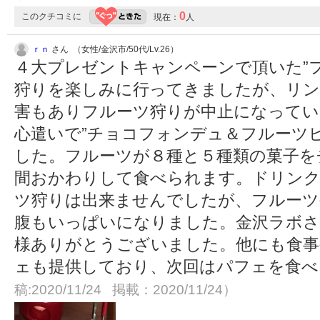
0
このクチコミに
現在：
人
ｒｎ
さん （女性/金沢市/50代/Lv.26）
４大プレゼントキャンペーンで頂いた”
狩りを楽しみに行ってきましたが、リン
害もありフルーツ狩りが中止になってい
心遣いで”チョコフォンデュ＆フルーツ
した。フルーツが８種と５種類の菓子を
間おかわりして食べられます。ドリンク
ツ狩りは出来ませんでしたが、フルーツ
腹もいっぱいになりました。金沢ラボさ
様ありがとうございました。他にも食事
ェも提供しており、次回はパフェを食
稿:2020/11/24 掲載：2020/11/24）