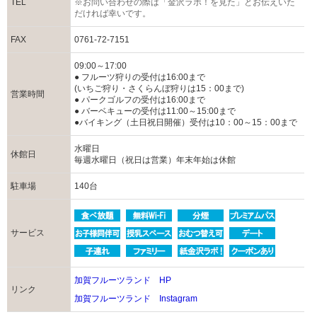
TEL
※お問い合わせの際は「金沢ラボ！を見た」とお伝えいた
だければ幸いです。
FAX
0761-72-7151
09:00～17:00
● フルーツ狩りの受付は16:00まで
(いちご狩り・さくらんぼ狩りは15：00まで)
営業時間
● パークゴルフの受付は16:00まで
● バーベキューの受付は11:00～15:00まで
●バイキング（土日祝日開催）受付は10：00～15：00まで
水曜日
休館日
毎週水曜日（祝日は営業）年末年始は休館
駐車場
140台
サービス
加賀フルーツランド HP
リンク
加賀フルーツランド Instagram