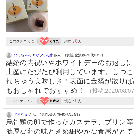
0
このクチコミに
現在：
人
なっちゃん＠でっつん嫁
さん （女性/金沢市/30代/Lv.2）
結婚の内祝いやホワイトデーのお返しに
土産にたびたび利用しています。しつこ
れちゃう美味しさ！表面に金箔が散りば
もおしゃれでおすすめ！
（投稿:2020/08/0
0
このクチコミに
現在：
人
ざきやま
さん （男性/金沢市/40代/Lv.53）
烏骨鶏の卵で作ったカステラ、プリン等
濃厚な卵の味ときめ細やかな食感がと