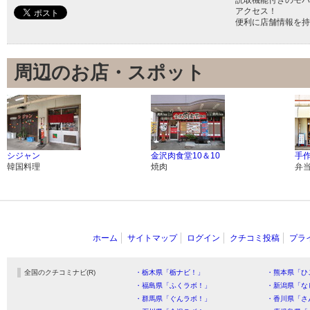
読取機能付きのモバ
アクセス！
便利に店舗情報を持
周辺のお店・スポット
シジャン
金沢肉食堂10＆10
手作
韓国料理
焼肉
弁
ホーム
サイトマップ
ログイン
クチコミ投稿
プラ
全国のクチコミナビ(R)
・栃木県「栃ナビ！」
・熊本県「ひ
・福島県「ふくラボ！」
・新潟県「な
・群馬県「ぐんラボ！」
・香川県「さ