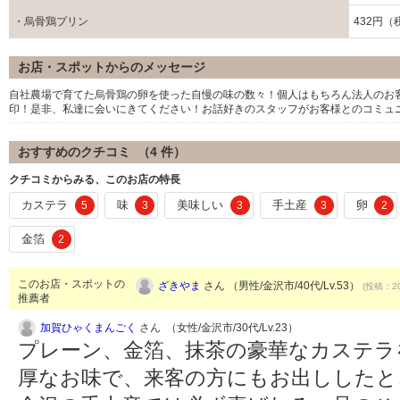
・烏骨鶏プリン
432円（
お店・スポットからのメッセージ
自社農場で育てた烏骨鶏の卵を使った自慢の味の数々！個人はもちろん法人のお
印！是非、私達に会いにきてください！お話好きのスタッフがお客様とのコミュ
おすすめのクチコミ （
4
件）
クチコミからみる、このお店の特長
カステラ
味
美味しい
手土産
卵
5
3
3
3
2
金箔
2
このお店・スポットの
ざきやま
さん （男性/金沢市/40代/Lv.53）
(投稿：20
推薦者
加賀ひゃくまんごく
さん （女性/金沢市/30代/Lv.23）
プレーン、金箔、抹茶の豪華なカステラ
厚なお味で、来客の方にもお出ししたと