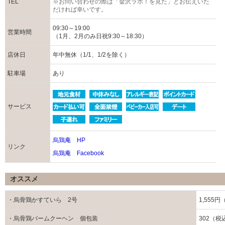
TEL
※お問い合わせの際は「金沢ラボ！を見た」とお伝えいた
だければ幸いです。
09:30～19:00
営業時間
（1月、2月のみ日祝9:30～18:30）
店休日
年中無休（1/1、1/2を除く）
駐車場
あり
サービス
烏鶏庵 HP
リンク
烏鶏庵 Facebook
オススメ
・烏骨鶏かすていら 2号
1,555
・烏骨鶏バームクーヘン 個包装
302（税