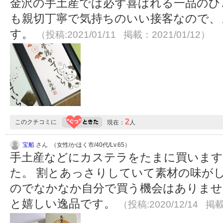
金沢の手土産では必ず喜ばれる一品のひ
も親切丁寧で気持ちのいい接客なので、
す。
（投稿:2021/01/11 掲載：2021/01/12）
2
このクチコミに
現在：
人
宝船
さん （女性/かほく市/40代/Lv.65）
手土産などにカステラをたまに買います
た。 割とあっさりしていて素材の味が
のでなかなか自分で買う機会はありませ
と嬉しい逸品です。
（投稿:2020/12/14 掲載