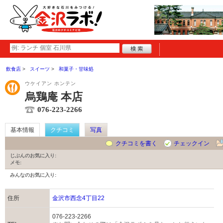
飲食店
スイーツ
和菓子・甘味処
ウケイアン ホンテン
烏鶏庵 本店
076-223-2266
基本情報
クチコミ
写真
クチコミを書く
チェックイン
じぶんのお気に入り:
メモ:
みんなのお気に入り:
住所
金沢市西念4丁目22
076-223-2266