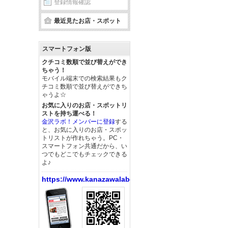
登録情報確認
最近見たお店・スポット
スマートフォン版
クチコミ数順で並び替えができ
ちゃう！
モバイル端末での検索結果もク
チコミ数順で並び替えができち
ゃうよ☆
お気に入りのお店・スポットリ
ストを持ち運べる！
金沢ラボ！メンバーに登録
する
と、お気に入りのお店・スポッ
トリストが作れちゃう。PC・
スマートフォン共通だから、い
つでもどこでもチェックできる
よ♪
https://www.kanazawalabo.net/