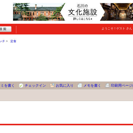
ようこそ！
ゲスト
さん
ンチ
定食
コミを書く
チェックイン
お気に入り
メモを書く
印刷用ページ