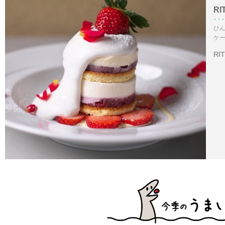
RI
ひ
ケ
RI