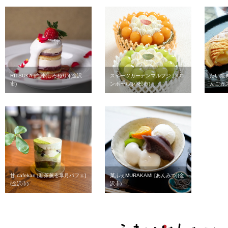
RITSUKA [白練(しろねり)](金沢
スイーツガーデンマルフジ [メロ
たい焼き
市)
ンボール](小松市)
んごカス
甘 cafekan [新茶薫る皐月パフェ]
菓ふぇMURAKAMI [あんみつ](金
(金沢市)
沢市)