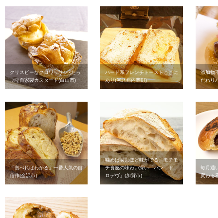
クリスピーなクロワッサン×たっ
ハード系フレンチトーストここに
添加物
ぷり自家製カスタード(白山市)
あり(河北郡内灘町)
だわりバ
噛めば噛むほど味がでる、モチモ
「食べればわかる」一番人気の自
チ食感の味わい深い「パン ド
毎月通
信作(金沢市)
ロデヴ」(加賀市)
変わる看