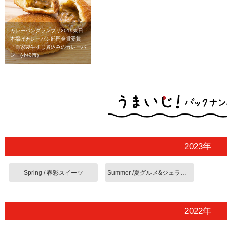
カレーパングランプリ2019東日
本揚げカレーパン部門金賞受賞
「自家製牛すじ煮込みのカレーパ
ン」(小松市)
2023年
Spring / 春彩スイーツ
Summer /夏グルメ&ジェラート
2022年