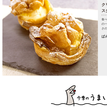
ク
ス
食
の
さ
ぱ