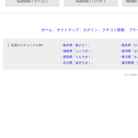
Summer / ラーメン
Autumn / パーティ
Wint
ホーム
サイトマップ
ログイン
クチコミ投稿
プラ
全国のクチコミナビ(R)
・栃木県「栃ナビ！」
・熊本県「ひ
・福島県「ふくラボ！」
・新潟県「な
・群馬県「ぐんラボ！」
・香川県「さ
・石川県「金沢ラボ！」
・鹿児島県「
(C) HitBit