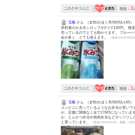
3
このクチコミに
現在：
宝船
さん （女性/かほく市/30代/Lv.65）
井村屋のかき氷シロップが2つで100円。 
売っているのでとても助かります。 ブルーハ
会が多く、とても使えます。
（投稿:2020/08/2
1
このクチコミに
現在：
宝船
さん （女性/かほく市/30代/Lv.65）
コンビニに売っているようなお弁当が安いです
が、定価に関係なく全て278円になっていま
が、とんかつ弁当や焼肉弁当などガッツリし
と買っています。
（投稿:2020/07/20 掲載：2020