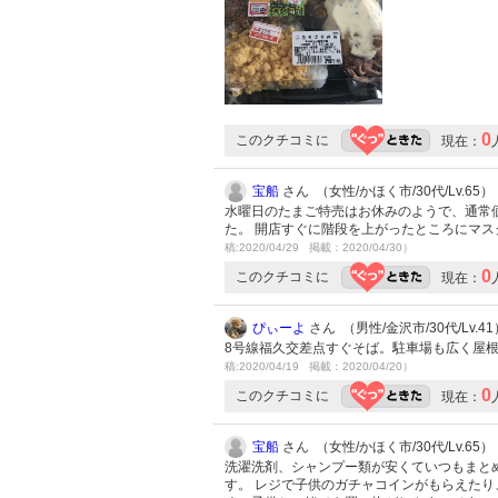
0
このクチコミに
現在：
宝船
さん （女性/かほく市/30代/Lv.65）
水曜日のたまご特売はお休みのようで、通常
た。 開店すぐに階段を上がったところにマ
稿:2020/04/29 掲載：2020/04/30）
0
このクチコミに
現在：
ぴぃーよ
さん （男性/金沢市/30代/Lv.41
8号線福久交差点すぐそば。駐車場も広く屋
稿:2020/04/19 掲載：2020/04/20）
0
このクチコミに
現在：
宝船
さん （女性/かほく市/30代/Lv.65）
洗濯洗剤、シャンプー類が安くていつもまと
す。 レジで子供のガチャコインがもらえた