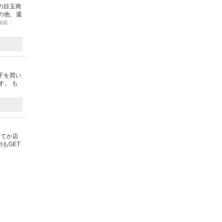
の目玉商
の他、週
 掲載：
子を買い
す。 も
ってか店
もGET