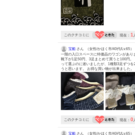
1
このクチコミに
現在：
宝船
さん （女性/かほく市/40代/Lv.65）
一階の入口スペースに特価品のワゴンがあり
靴下が1足50円、3足まとめて買うと100
って選ぶのに迷いましたが、1種類3足ずつを2
うと思います。 お得な買い物が出来ました。
0
このクチコミに
現在：
宝船
さん （女性/かほく市/40代/Lv.65）