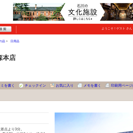
ようこそ！
ゲスト
さん
の品
日用品
森本店
コミを書く
チェックイン
お気に入り
メモを書く
印刷用ページ
交差点より3分。