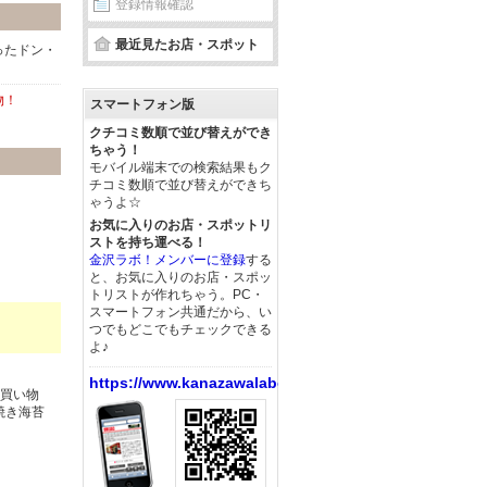
登録情報確認
最近見たお店・スポット
ったドン・
物！
スマートフォン版
クチコミ数順で並び替えができ
ちゃう！
モバイル端末での検索結果もク
チコミ数順で並び替えができち
ゃうよ☆
お気に入りのお店・スポットリ
ストを持ち運べる！
金沢ラボ！メンバーに登録
する
と、お気に入りのお店・スポッ
トリストが作れちゃう。PC・
スマートフォン共通だから、い
つでもどこでもチェックできる
よ♪
https://www.kanazawalabo.net/
の買い物
焼き海苔