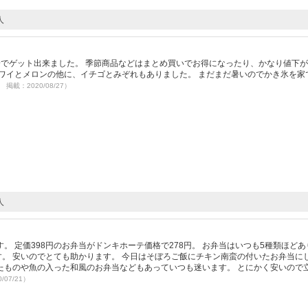
人
格安でゲット出来ました。 季節商品などはまとめ買いでお得になったり、かなり値下
ワイとメロンの他に、イチゴとみぞれもありました。 まだまだ暑いのでかき氷を家
6 掲載：2020/08/27）
人
。 定価398円のお弁当がドンキホーテ価格で278円。 お弁当はいつも5種類ほどあ
す。 安いのでとても助かります。 今日はそぼろご飯にチキン南蛮の付いたお弁当に
たものや魚の入った和風のお弁当などもあっていつも迷います。 とにかく安いので
/07/21）