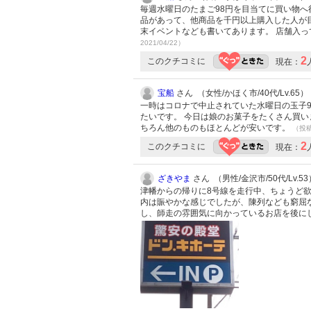
毎週水曜日のたまご98円を目当てに買い物へ
品があって、他商品を千円以上購入した人が目
末イベントなども書いてあります。 店舗入
2021/04/22）
2
このクチコミに
現在：
宝船
さん （女性/かほく市/40代/Lv.65）
一時はコロナで中止されていた水曜日の玉子9
たいです。 今日は娘のお菓子をたくさん買いま
ちろん他のものもほとんどが安いです。
（投稿:
2
このクチコミに
現在：
ざきやま
さん （男性/金沢市/50代/Lv.53
津幡からの帰りに8号線を走行中、ちょうど欲
内は賑やかな感じでしたが、陳列なども窮屈な
し、師走の雰囲気に向かっているお店を後に