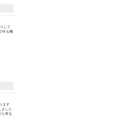
がりして
で作る機
ります
しました
立ち寄る