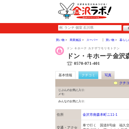
買い物
商業施設
スーパー
買い物
暮らし
ドン キホーテ カナザワモリモトテン
ドン・キホーテ金沢
0570-071-401
基本情報
クチコミ
写真
クチ
じぶんのお気に入り:
メモ:
みんなのお気に入り:
住所
金沢市南森本町ニ11-1
車で行く 国道8号線 福久
交通・アクセ