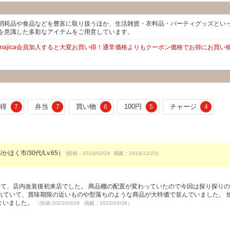
消耗品や食品などを豊富に取り扱うほか、生活雑貨・衣料品・パーティグッズとい
を意識した多彩なアイテムをご用意しています。
ajica会員加入すると大変お買い得！通常価格よりもクーポン価格でお得にお買い
得
弁当
買い物
100円
チャージ
7
7
6
5
4
かほく市/30代/Lv.65）
(投稿：2019/02/24 掲載：2019/12/23)
いて、店内改装後初来店でした。 商品棚の配置が変わっていたので今回は探り探り
れていて、賞味期限の近いものや型落ちのような商品が大特価で並んでいました。 
しまいました。
（投稿:2023/03/28 掲載：2023/03/28）