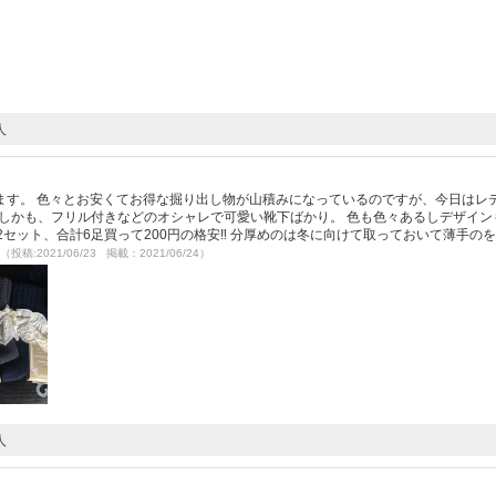
人
ます。 色々とお安くてお得な掘り出し物が山積みになっているのですが、今日はレ
円。 しかも、フリル付きなどのオシャレで可愛い靴下ばかり。 色も色々あるしデザイ
セット、合計6足買って200円の格安‼︎ 分厚めのは冬に向けて取っておいて薄手の
（投稿:2021/06/23 掲載：2021/06/24）
人