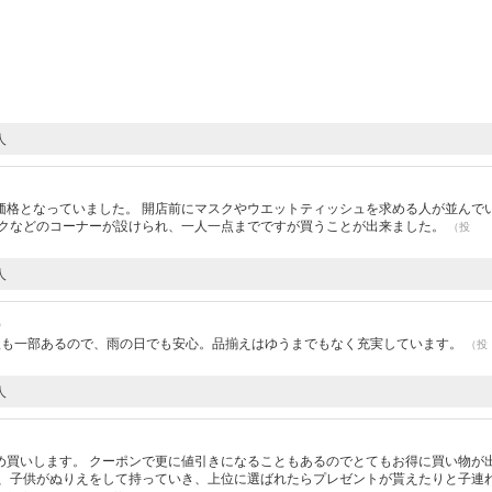
人
価格となっていました。 開店前にマスクやウエットティッシュを求める人が並んで
スクなどのコーナーが設けられ、一人一点までですが買うことが出来ました。
（投
人
）
根も一部あるので、雨の日でも安心。品揃えはゆうまでもなく充実しています。
（投
人
め買いします。 クーポンで更に値引きになることもあるのでとてもお得に買い物が
り、子供がぬりえをして持っていき、上位に選ばれたらプレゼントが貰えたりと子連