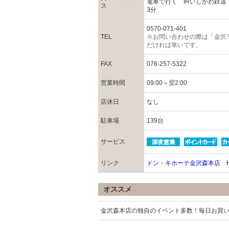
電車で行く IRいしかわ鉄道
ス
3分
0570-071-401
TEL
※お問い合わせの際は「金沢
だければ幸いです。
FAX
076-257-5322
営業時間
09:00～翌2:00
店休日
なし
駐車場
139台
サービス
リンク
ドン・キホーテ金沢森本店 
オススメ
金沢森本店の独自のイベント多数！毎日お買