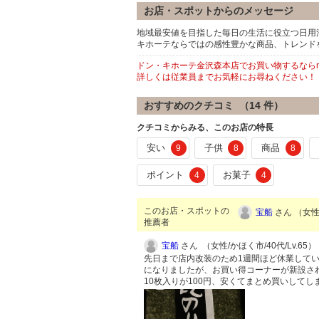
お店・スポットからのメッセージ
地域最安値を目指した毎日の生活に役立つ日用
キホーテならではの感性豊かな商品、トレンド
ドン・キホーテ金沢森本店でお買い物するならm
詳しくは従業員までお気軽にお尋ねください！
おすすめのクチコミ （
14
件）
クチコミからみる、このお店の特長
安い
子供
商品
9
8
8
ポイント
お菓子
4
4
このお店・スポットの
宝船
さん （女性/
推薦者
宝船
さん （女性/かほく市/40代/Lv.65）
先日まで店内改装のため1週間ほど休業して
になりましたが、お買い得コーナーが新設さ
10枚入りが100円、安くてまとめ買いして