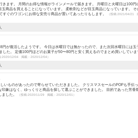
行きます。 月間のお得な情報がラインメールで届きます。 月曜日と火曜日は100円
玉商品を買えることになっています。 柔軟剤などが目玉商品になっています。 そ
ってすぐのワゴンにお得な安売り商品が置いてあったりもします。
（投稿:2021/04/21
人
8円が復活したようです。 今日は水曜日では無かったので、また次回水曜日には玉
した。 定価100円ほどのお菓子が50〜80円と安く買えるのでまとめ買いしていま
2020/12/04 掲載：2020/12/04）
人
）
しいものがあったので寄らせていただきました。 クリスマスセールのPOPも手伝
印象はなく、ゆっくりと商品を探して選ぶことができました。 目的であった芳香剤
しました。
（投稿:2020/11/29 掲載：2020/12/01）