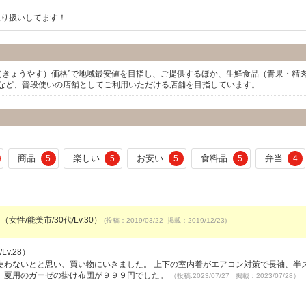
取り扱いしてます！
（きょうやす）価格”で地域最安値を目指し、ご提供するほか、生鮮食品（青果・精
など、普段使いの店舗としてご利用いただける店舗を目指しています。
商品
楽しい
お安い
食料品
弁当
5
5
5
5
4
（女性/能美市/30代/Lv.30）
(投稿：2019/03/22 掲載：2019/12/23)
v.28）
使わないとと思い、買い物にいきました。 上下の室内着がエアコン対策で長袖、半
、夏用のガーゼの掛け布団が９９９円でした。
（投稿:2023/07/27 掲載：2023/07/28）