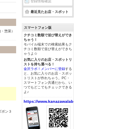
登録情報確認
最近見たお店・スポット
スマートフォン版
肉・惣菜）
クチコミ数順で並び替えができ
ちゃう！
モバイル端末での検索結果もク
チコミ数順で並び替えができち
ゃうよ☆
お気に入りのお店・スポットリ
ストを持ち運べる！
金沢ラボ！メンバーに登録
する
と、お気に入りのお店・スポッ
トリストが作れちゃう。PC・
スマートフォン共通だから、い
つでもどこでもチェックできる
よ♪
https://www.kanazawalabo.net/
ズボン３