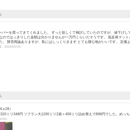
人
ーパーを買ってきてくれました。 ずっと欲しくて検討していたのですが、値下げし
なのではっきりした金額は分かりませんが一万円くらいだそうです。 低反発マット
た。 賛否両論ありますが、私にはしっくりきます とても寝心地がいいです。 定価
載：2023/02/16）
人
v.28）
0ミリ348円 ソフラン大1200ミリ2袋＋400ミリ詰め替えで898円でした。めっ
2/29）