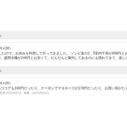
人
v.28）
たので、お休みを利用して行ってきました。 ゾンビ臭の2．5室内干用が698円と
8円、盛岡冷麺が248円とお安くて、だんだんと陳列してあるのにも慣れてきて、楽し
人
v.28）
るココアも248円だったり、クーポンでマヨネーズが178円だったり、お買い得がた
投稿:2023/05/19 掲載：2023/05/19）