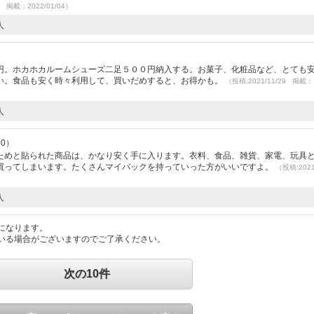
3 掲載：2022/01/04）
人
円。ホカホカルームシューズ二足５００円納入する。お菓子、化粧品など、とても
い。食品も安く時々利用して、買いだめすると、お得かも。
（投稿:2021/11/29 掲載：
人
10）
ためと貼られた商品は、かなり安く手に入ります。衣料、食品、雑貨、家電、玩具
買ってしまいます。たくさんマイバックを持っていった方がいいですよ。
（投稿:2021
人
になります。
いる場合がございますのでご了承ください。
次の10件