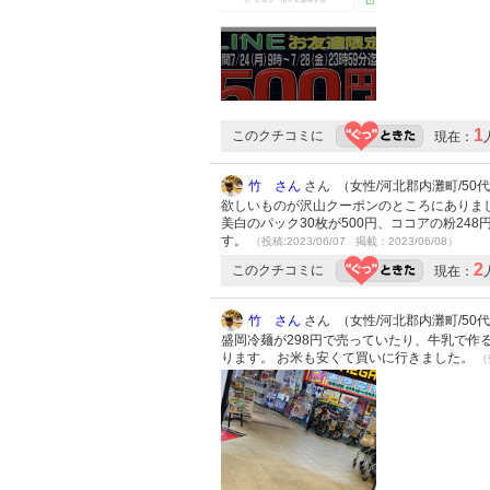
1
このクチコミに
現在：
竹 さん
さん （女性/河北郡内灘町/50代/L
欲しいものが沢山クーポンのところにありまし
美白のパック30枚が500円、ココアの粉24
す。
（投稿:2023/06/07 掲載：2023/06/08）
2
このクチコミに
現在：
竹 さん
さん （女性/河北郡内灘町/50代/L
盛岡冷麺が298円で売っていたり、牛乳で作
ります。 お米も安くて買いに行きました。
（