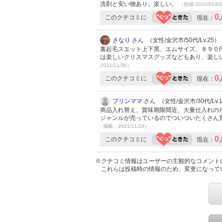
洗剤と安い物あり。楽しい。
（投稿:2022/01/0
0
このクチコミに
現在：
さなり
さん （女性/金沢市/50代/Lv.25）
裏起毛スエット上下黑、エムサイズ、８９０
は楽しいクリスマスグッズなどもあり、楽し
2021/11/30）
0
このクチコミに
現在：
プリンママ
さん （女性/金沢市/30代/Lv.
商品入れ替え、賞味期限間近、大量仕入れの
ジャンルが売っているのでついついたくさん
掲載：2021/11/26）
0
このクチコミに
現在：
※クチコミ情報はユーザーの主観的なコメント
これらは投稿時の情報のため、変更になって