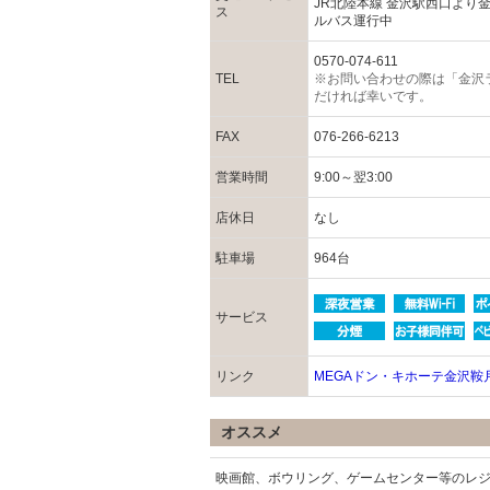
JR北陸本線 金沢駅西口より
ス
ルバス運行中
0570-074-611
TEL
※お問い合わせの際は「金沢
だければ幸いです。
FAX
076-266-6213
営業時間
9:00～翌3:00
店休日
なし
駐車場
964台
サービス
リンク
MEGAドン・キホーテ金沢鞍
オススメ
映画館、ボウリング、ゲームセンター等のレジ