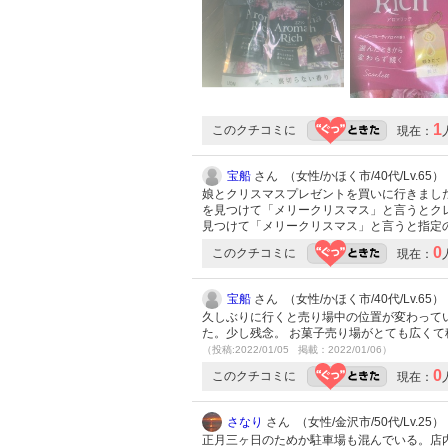
1
このクチコミに
現在：
宝船
さん （女性/かほく市/40代/Lv.65）
娘とクリスマスプレゼントを買いに行きました
を見つけて「メリークリスマス」と言うとク
見つけて「メリークリスマス」と言うと指定
0
このクチコミに
現在：
宝船
さん （女性/かほく市/40代/Lv.65）
久しぶりに行くと売り場中の位置が変わって
た。少し残念。 お菓子売り場がとても広くて
（投稿:2022/01/05 掲載：2022/01/06）
0
このクチコミに
現在：
さなり
さん （女性/金沢市/50代/Lv.25）
正月三ヶ日のためか駐車場も混んでいる。店