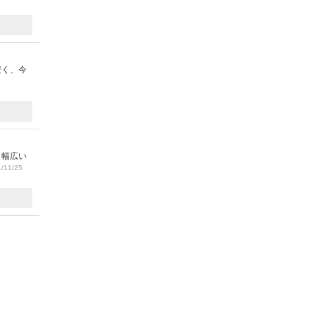
安く、今
と幅広い
/11/25