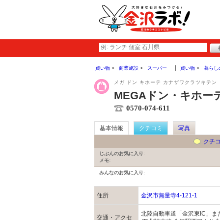
買い物
商業施設
スーパー
買い物
暮らし
メガ ドン キホーテ カナザワクラツキテン
MEGAドン・キホー
0570-074-611
基本情報
クチコミ
写真
クチ
じぶんのお気に入り:
メモ:
みんなのお気に入り:
住所
金沢市無量寺4-121-1
北陸自動車道「金沢東IC」ま
交通・アクセ