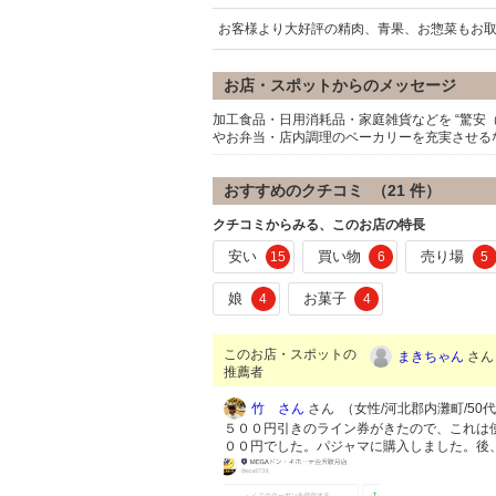
お客様より大好評の精肉、青果、お惣菜もお
お店・スポットからのメッセージ
加工食品・日用消耗品・家庭雑貨などを “驚安
やお弁当・店内調理のベーカリーを充実させる
おすすめのクチコミ （
21
件）
クチコミからみる、このお店の特長
安い
買い物
売り場
15
6
5
娘
お菓子
4
4
このお店・スポットの
まきちゃん
さん 
推薦者
竹 さん
さん （女性/河北郡内灘町/50代/L
５００円引きのライン券がきたので、これは
００円でした。パジャマに購入しました。後