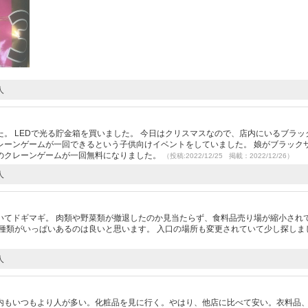
人
。 LEDで光る貯金箱を買いました。 今日はクリスマスなので、店内にいるブラッ
レーンゲームが一回できるという子供向けイベントをしていました。 娘がブラック
のクレーンゲームが一回無料になりました。
（投稿:2022/12/25 掲載：2022/12/26）
人
いてドギマギ。 肉類や野菜類が撤退したのか見当たらず、食料品売り場が縮小され
種類がいっぱいあるのは良いと思います。 入口の場所も変更されていて少し探しま
人
内もいつもより人が多い。化粧品を見に行く。やはり、他店に比べて安い。衣料品