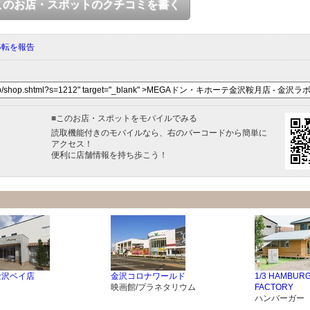
このお店・スポットのクチコミを書く
移転を報告
■
このお店・スポットをモバイルでみる
読取機能付きのモバイルなら、右のバーコードから簡単に
アクセス！
便利に店舗情報を持ち歩こう！
 金沢ベイ店
金沢コロナワールド
1/3 HAMBUR
映画館/プラネタリウム
FACTORY
ハンバーガー