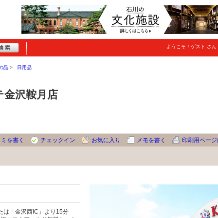
ようこそ！
ゲスト
さん
の品
日用品
テ金沢鞍月店
コミを書く
チェックイン
お気に入り
メモを書く
印刷用ページ
たは「金沢西IC」より15分