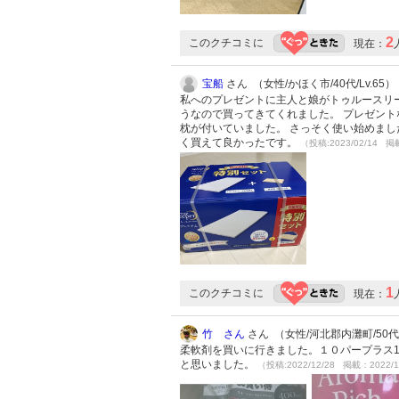
2
このクチコミに
現在：
宝船
さん （女性/かほく市/40代/Lv.65）
私へのプレゼントに主人と娘がトゥルースリ
うなので買ってきてくれました。 プレゼント
枕が付いていました。 さっそく使い始めまし
く買えて良かったです。
（投稿:2023/02/14 掲
1
このクチコミに
現在：
竹 さん
さん （女性/河北郡内灘町/50代/L
柔軟剤を買いに行きました。１０パープラス132
と思いました。
（投稿:2022/12/28 掲載：2022/1