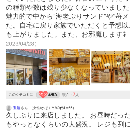
の種類や数は残り少なくなっていました
魅力的で中から“海老ぷりサンド”や“苺
た。自宅に戻り家族でいただくと予想以
も上がりました。また、お邪魔しますﾈ
2023/04/28）
7
このクチコミに
現在：
人
宝船
さん （女性/かほく市/40代/Lv.65）
久しぶりに来店しました。 お昼時だっ
もやっとなくらいの大盛況。 レジも列