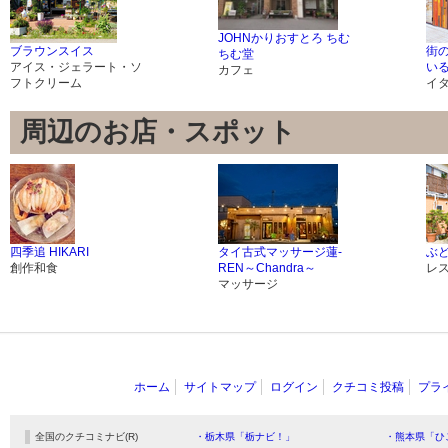
JOHNかりおすとろ ちむ
ブラウンスイス
街
ちむ堂
アイス・ジェラート・ソ
い
カフェ
フトクリーム
イ
周辺のお店・スポット
四季追 HIKARI
タイ古式マッサージ蓮-
ぶど
創作和食
REN～Chandra～
レ
マッサージ
ホーム
サイトマップ
ログイン
クチコミ投稿
プラ
全国のクチコミナビ(R)
・栃木県「栃ナビ！」
・熊本県「ひ