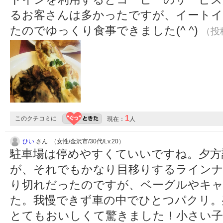
るお客さんは多かったですが、イート
たのでゆっくり食事できました(^ ^)
（投稿
1
このクチコミに
現在：
人
ひい
さん （女性/金沢市/30代/Lv.20）
駐車場は停めやすくていいですね。夕方
が、それでもかなり目移りするラインナ
り切れだったのですが、ベーグルやキ
た。我慢できず車の中でひとつパクリ。
とてもおいしくて驚きました！小さい子