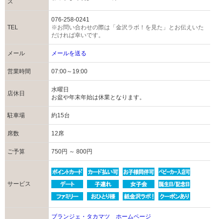
ス
076-258-0241
TEL
※お問い合わせの際は「金沢ラボ！を見た」とお伝えいた
だければ幸いです。
メール
メールを送る
営業時間
07:00～19:00
水曜日
店休日
お盆や年末年始は休業となります。
駐車場
約15台
席数
12席
ご予算
750円 ～ 800円
サービス
ブランジェ・タカマツ ホームページ