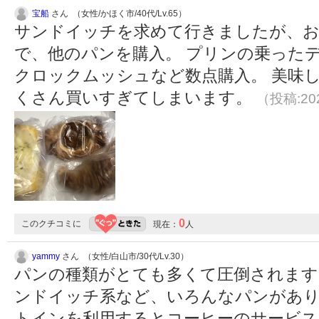
宝船
さん （女性/かほく市/40代/Lv.65）
サンドイッチを求めて行きましたが、
で、他のパンを購入。 プリンの乗った
クロックムッシュなど数点購入。 美味
くさん買いすぎてしまいます。
（投稿:202
0
このクチコミに
現在：
人
yammy
さん （女性/白山市/30代/Lv.30）
パンの種類がとても多くて圧倒されます
ンドイッチ系など、いろんなパンがあり選ぶ
トインを利用するとコーヒーのサービス