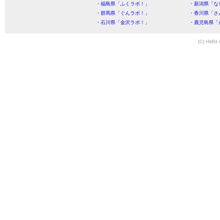
・福島県「ふくラボ！」
・新潟県「な
・群馬県「ぐんラボ！」
・香川県「さ
・石川県「金沢ラボ！」
・鹿児島県「
(C) HitBit