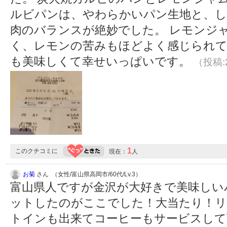
ルビパンは、やわらかいパン生地と、し
肉のバランスが絶妙でした。 レモンジ
く、レモンの苦みもほどよく感じられて
も美味しくて幸せいっぱいです。
（投稿:2
1
このクチコミに
現在：
人
お菊
さん （女性/富山県高岡市/60代/Lv.3）
富山県人ですが金沢が大好きで美味しい
ットしたのがここでした！大当たり！リ
トインも出来てコーヒーもサービスし