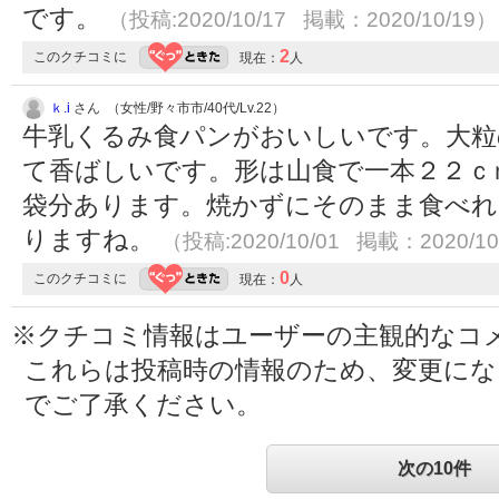
です。
（投稿:2020/10/17 掲載：2020/10/19）
2
このクチコミに
現在：
人
ｋ.i
さん （女性/野々市市/40代/Lv.22）
牛乳くるみ食パンがおいしいです。大粒
て香ばしいです。形は山食で一本２２ｃ
袋分あります。焼かずにそのまま食べれ
りますね。
（投稿:2020/10/01 掲載：2020/10
0
このクチコミに
現在：
人
※クチコミ情報はユーザーの主観的なコ
これらは投稿時の情報のため、変更に
でご了承ください。
次の10件