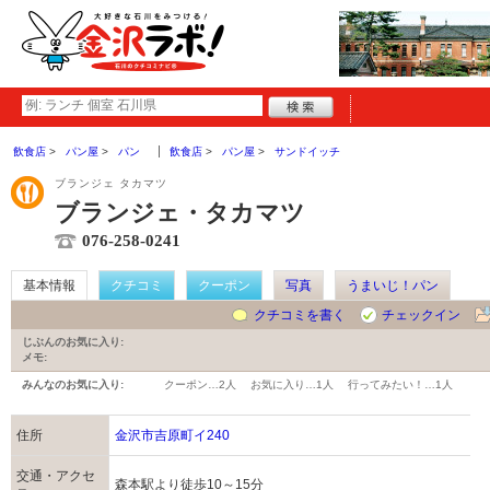
飲食店
パン屋
パン
飲食店
パン屋
サンドイッチ
ブランジェ タカマツ
ブランジェ・タカマツ
076-258-0241
基本情報
クチコミ
クーポン
写真
うまいじ！パン
クチコミを書く
チェックイン
じぶんのお気に入り:
メモ:
みんなのお気に入り:
クーポン…
2人
お気に入り…
1人
行ってみたい！…
1人
住所
金沢市吉原町イ240
交通・アクセ
森本駅より徒歩10～15分