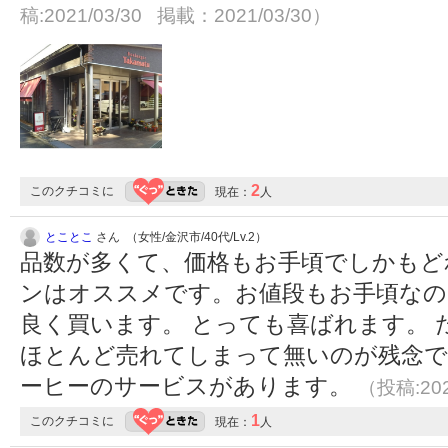
稿:2021/03/30 掲載：2021/03/30）
2
このクチコミに
現在：
人
とことこ
さん （女性/金沢市/40代/Lv.2）
品数が多くて、価格もお手頃でしかもど
ンはオススメです。お値段もお手頃なの
良く買います。 とっても喜ばれます。
ほとんど売れてしまって無いのが残念で
ーヒーのサービスがあります。
（投稿:202
1
このクチコミに
現在：
人