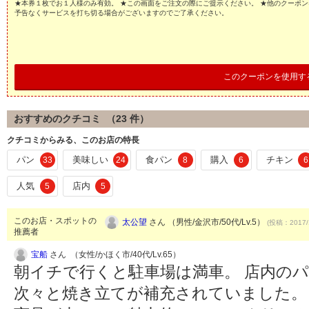
★本券１枚でお１人様のみ有効。 ★この画面をご注文の際にご提示ください。 ★他のクーポン
予告なくサービスを打ち切る場合がございますのでご了承ください。
このクーポンを使用す
おすすめのクチコミ （
23
件）
クチコミからみる、このお店の特長
パン
美味しい
食パン
購入
チキン
33
24
8
6
6
人気
店内
5
5
このお店・スポットの
太公望
さん （男性/金沢市/50代/Lv.5）
(投稿：2017/
推薦者
宝船
さん （女性/かほく市/40代/Lv.65）
朝イチで行くと駐車場は満車。 店内の
次々と焼き立てが補充されていました。