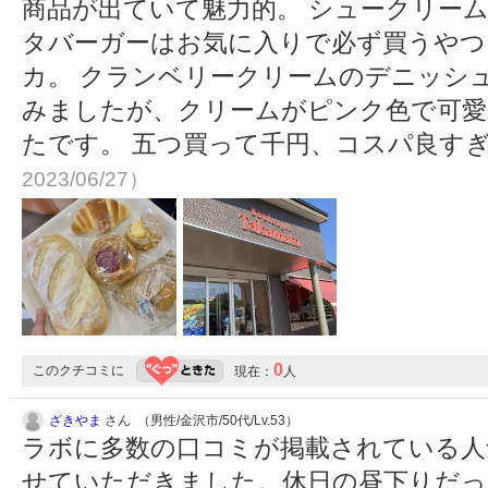
商品が出ていて魅力的。 シュークリー
タバーガーはお気に入りで必ず買うやつ
カ。 クランベリークリームのデニッシ
みましたが、クリームがピンク色で可愛
たです。 五つ買って千円、コスパ良す
2023/06/27）
0
このクチコミに
現在：
人
ざきやま
さん （男性/金沢市/50代/Lv.53）
ラボに多数の口コミが掲載されている人
せていただきました。休日の昼下りだ