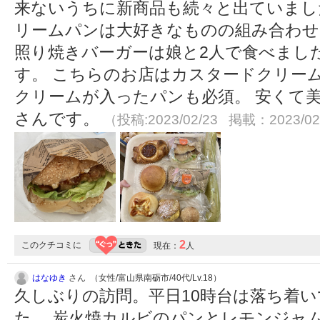
来ないうちに新商品も続々と出ていまし
リームパンは大好きなものの組み合わせ
照り焼きバーガーは娘と2人で食べまし
す。 こちらのお店はカスタードクリー
クリームが入ったパンも必須。 安くて
さんです。
（投稿:2023/02/23 掲載：2023/02
2
このクチコミに
現在：
人
はなゆき
さん （女性/富山県南砺市/40代/Lv.18）
久しぶりの訪問。平日10時台は落ち着
た。 炭火焼カルビのパンとレモンジャ