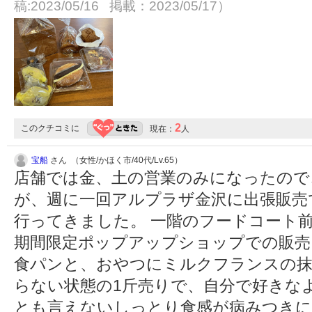
稿:2023/05/16 掲載：2023/05/17）
2
このクチコミに
現在：
人
宝船
さん （女性/かほく市/40代/Lv.65）
店舗では金、土の営業のみになったので
が、週に一回アルプラザ金沢に出張販売
行ってきました。 一階のフードコート前の
期間限定ポップアップショップでの販売
食パンと、おやつにミルクフランスの抹
らない状態の1斤売りで、自分で好きな
とも言えないしっとり食感が病みつきに