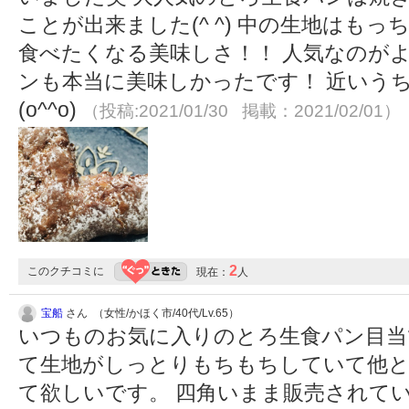
ことが出来ました(^ ^) 中の生地はも
食べたくなる美味しさ！！ 人気なのがよ
ンも本当に美味しかったです！ 近いう
(o^^o)
（投稿:2021/01/30 掲載：2021/02/01）
2
このクチコミに
現在：
人
宝船
さん （女性/かほく市/40代/Lv.65）
いつものお気に入りのとろ生食パン目当
て生地がしっとりもちもちしていて他と
て欲しいです。 四角いまま販売されて