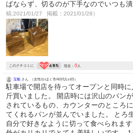
ばならず、切るのが下手なのでいつも
稿:2021/01/27 掲載：2021/01/28）
0
このクチコミに
現在：
人
宝船
さん （女性/かほく市/40代/Lv.65）
駐車場で開店を待ってオープンと同時に
斤買いました。 開店時には沢山のパン
されているもの、カウンターのところ
てくれるパンが並んでいました。 とろ
自分で好きなように切って食べられます
外がカリカリでとても美味しいです。 