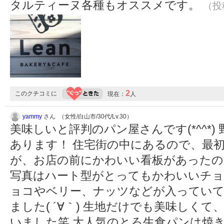
タルティーヌ各種もオススメです。
（投稿
2
このクチコミに
現在：
人
yammy
さん （女性/白山市/30代/Lv.30）
美味しいと評判のパン屋さんです(*^^*
あります！ 住宅街の中にあるので、最
が、お店の前にかわいい看板があったの
写真はハート型がとってもかわいいチョ
ョコやベリー、ナッツなどが入っていて
ました( ´∀｀) 生地だけでも美味しく
いました笑 大人気のとろ生食パンは焼