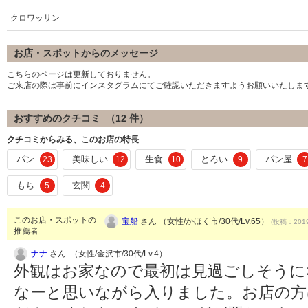
クロワッサン
お店・スポットからのメッセージ
こちらのページは更新しておりません。
ご来店の際は事前にインスタグラムにてご確認いただきますようお願いいたしま
おすすめのクチコミ （
12
件）
クチコミからみる、このお店の特長
パン
美味しい
生食
とろい
パン屋
23
12
10
9
7
もち
玄関
5
4
このお店・スポットの
宝船
さん （女性/かほく市/30代/Lv.65）
(投稿：2019
推薦者
ナナ
さん （女性/金沢市/30代/Lv.4）
外観はお家なので最初は見過ごしそうに
なーと思いながら入りました。お店の方