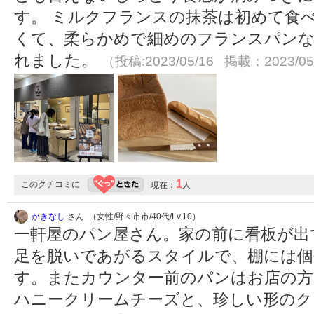
す。 ミルクフランスの抹茶は初めて食
くて、柔らかめで細めのフランスパンな
れました。
（投稿:2023/05/16 掲載：2023/05
1
このクチコミに
現在：
人
かきなし
さん （女性/野々市市/40代/Lv.10）
一軒屋のパン屋さん。家の前に看板が出
足を脱いであがるスタイルで、棚には個
す。またカウンター前のパンはお店の方
ハニークリームチーズと、珍しい形のク