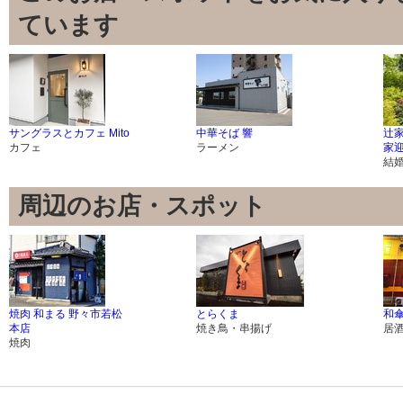
ています
サングラスとカフェ Mito
中華そば 響
辻
カフェ
ラーメン
家
結
周辺のお店・スポット
焼肉 和まる 野々市若松
とらくま
和
本店
焼き鳥・串揚げ
居
焼肉