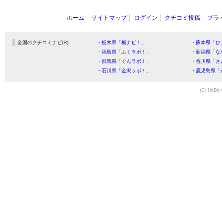
ホーム
サイトマップ
ログイン
クチコミ投稿
プラ
全国のクチコミナビ(R)
・栃木県「栃ナビ！」
・熊本県「ひ
・福島県「ふくラボ！」
・新潟県「な
・群馬県「ぐんラボ！」
・香川県「さ
・石川県「金沢ラボ！」
・鹿児島県「
(C) HitBit