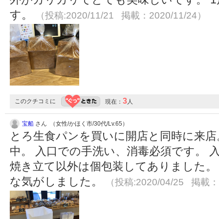
す。
（投稿:2020/11/21 掲載：2020/11/24）
3
このクチコミに
現在：
人
宝船
さん （女性/かほく市/30代/Lv.65）
とろ生食パンを買いに開店と同時に来店
中。 入口での手洗い、消毒必須です。 
焼き立て以外は個包装してありました。
な気がしました。
（投稿:2020/04/25 掲載：2