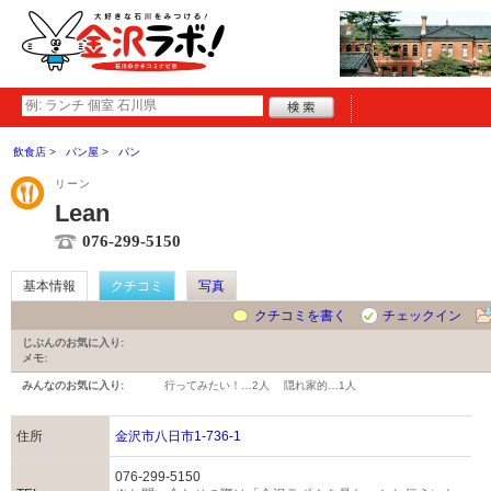
飲食店
パン屋
パン
リーン
Lean
076-299-5150
基本情報
クチコミ
写真
クチコミを書く
チェックイン
じぶんのお気に入り:
メモ:
みんなのお気に入り:
行ってみたい！…
2人
隠れ家的…
1人
住所
金沢市八日市1-736-1
076-299-5150