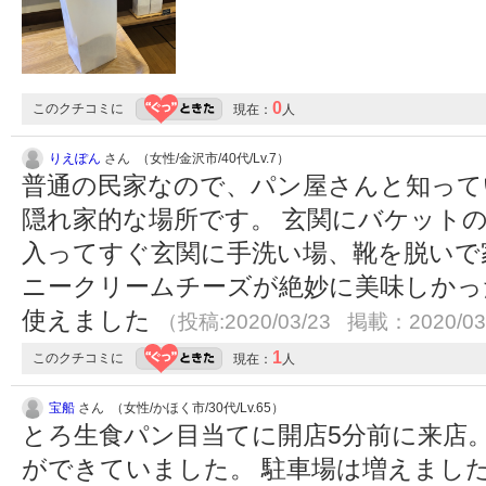
0
このクチコミに
現在：
人
りえぽん
さん （女性/金沢市/40代/Lv.7）
普通の民家なので、パン屋さんと知って
隠れ家的な場所です。 玄関にバケット
入ってすぐ玄関に手洗い場、靴を脱いで
ニークリームチーズが絶妙に美味しかっ
使えました
（投稿:2020/03/23 掲載：2020/03
1
このクチコミに
現在：
人
宝船
さん （女性/かほく市/30代/Lv.65）
とろ生食パン目当てに開店5分前に来店
ができていました。 駐車場は増えまし