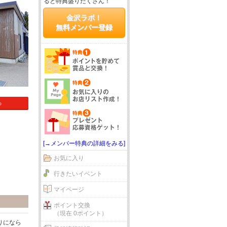
ると特典盛りだくさん！
金沢ラボ！
無料メンバー登録
る
[→メンバー特典の詳細をみる]
お気に入り
行きたいイベント
マイページ
ポイント交換
（現在 0ポイント）
りになら