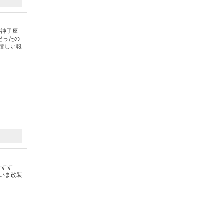
や神子原
だったの
嬉しい報
）
おすす
だいま改装