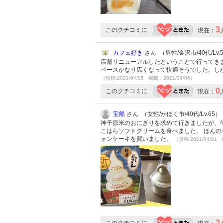
3
このクチコミに
現在：
カフェ好き
さん （男性/金沢市/40代/Lv.
店舗リニューアルしたということで行ってき
ペースかなり広くなって快適そうでした。し
（投稿:2021/04/05 掲載：2021/04/06）
0
このクチコミに
現在：
宝船
さん （女性/かほく市/40代/Lv.65）
神子原米のおにぎりを求めて行きましたが、午
こはらソフトクリームを食べました。 ほんの
ォンケーキを買いました。
（投稿:2021/04/01 
2