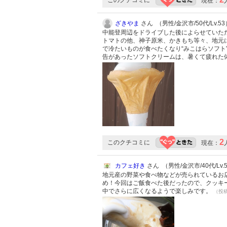
このクチコミに
現在：
ざきやま
さん （男性/金沢市/50代/Lv.53
中能登周辺をドライブした後によらせていただ
トマトの他、神子原米、かきもち等々、地元
で冷たいものが食べたくなり“みこはらソフト
告があったソフトクリームは、暑くて疲れた
2
このクチコミに
現在：
カフェ好き
さん （男性/金沢市/40代/Lv.
地元産の野菜や食べ物などが売られているお
め！今回はご飯食べた後だったので、クッキー
中でさらに広くなるようで楽しみです。
（投稿: