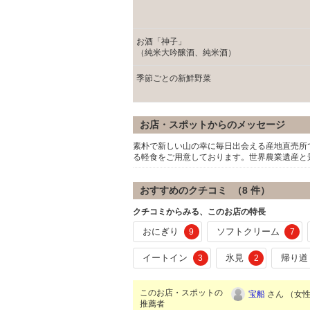
お酒「神子」
（純米大吟醸酒、純米酒）
季節ごとの新鮮野菜
お店・スポットからのメッセージ
素朴で新しい山の幸に毎日出会える産地直売所
る軽食をご用意しております。世界農業遺産と
おすすめのクチコミ （
8
件）
クチコミからみる、このお店の特長
おにぎり
ソフトクリーム
9
7
イートイン
氷見
帰り道
3
2
このお店・スポットの
宝船
さん （女性/
推薦者