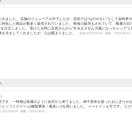
人
）
きました。 店舗のリニューアル中でしたが、店内では“山のやさい”として金時草
に特化した商品が数多く販売されていました。 軽食の販売もされていて、酷暑の日
”を注文しました。 受けとる時に店員さんから“すみまさせん大盛になっちゃって”と
体を冷ましてくれましたが、心は暖まりました。
（投稿:2020/08/30 掲載：2020/08/31
人
5）
店です。一時期は毎週のように金沢から来てました。神子原米を使ったおにぎりが
とソフトクリーム(種類豊富！量多い♪)を買いました。 イートインも可です。 た
2020/08/28 掲載：2020/08/31）