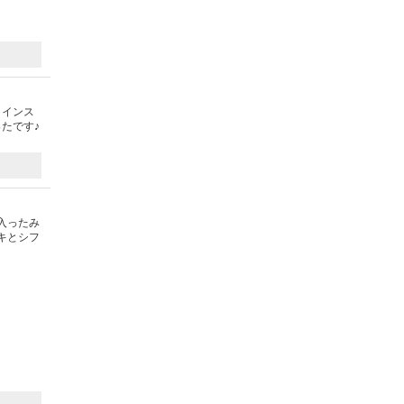
トインス
たです♪
入ったみ
キとシフ