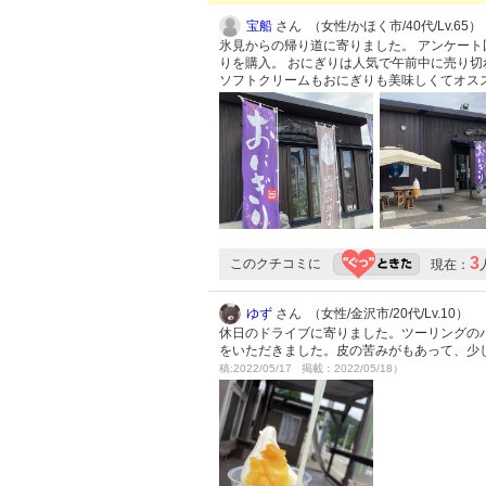
宝船
さん （女性/かほく市/40代/Lv.65）
氷見からの帰り道に寄りました。 アンケート
りを購入。 おにぎりは人気で午前中に売り
ソフトクリームもおにぎりも美味しくてオス
3
このクチコミに
現在：
ゆず
さん （女性/金沢市/20代/Lv.10）
休日のドライブに寄りました。ツーリングの
をいただきました。皮の苦みがもあって、少
稿:2022/05/17 掲載：2022/05/18）