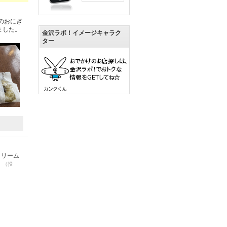
のおにぎ
ました。
金沢ラボ！イメージキャラク
ター
クリーム
！
（投