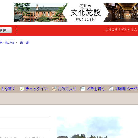
ようこそ！
ゲスト
さん
物・飲み物
米・麦
コミを書く
チェックイン
お気に入り
メモを書く
印刷用ページ