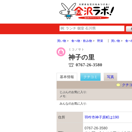
買い物
食べ物・飲み物
野菜
買い物
食べ
ミコノサト
神子の里
0767-26-3580
基本情報
クチコミ
写真
クチ
じぶんのお気に入り:
メモ:
みんなのお気に入り:
住所
羽咋市神子原町は190
0767-26-3580