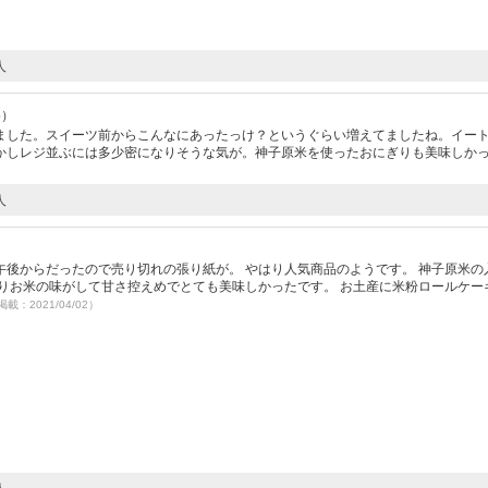
人
5）
ました。スイーツ前からこんなにあったっけ？というぐらい増えてましたね。イー
かしレジ並ぶには多少密になりそうな気が。神子原米を使ったおにぎりも美味しかっ
人
後からだったので売り切れの張り紙が。 やはり人気商品のようです。 神子原米の
りお米の味がして甘さ控えめでとても美味しかったです。 お土産に米粉ロールケー
掲載：2021/04/02）