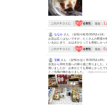
1
このクチコミに
現在：
ななか
さん （女性/小松市/30代/Lv.18）
お店は広くはないですが、たくさんの野菜や
いるおにぎり、おはぎがとっても美味しかっ
0
このクチコミに
現在：
宝船
さん （女性/かほく市/30代/Lv.65）
氷見から羽咋方面への帰り道に寄りました。 
買いましたが、お米がとても美味しかったです
とご当地の物がありました。
（投稿:2019/11/1