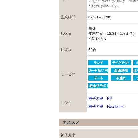
TEL
※お問い合わせの際は「金沢
だければ幸いです。
営業時間
09:00～17:00
無休
店休日
年末年始（12/31～1/5まで）
不定休あり
駐車場
60台
サービス
神子の里 HP
リンク
神子の里 Facebook
オススメ
神子原米