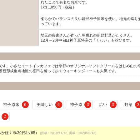
れたことで有名なお米です。
1kg 1,050円（税込）
柔らかでバランスの良い能登神子原米を使い、地元の造り
っています。
地元の農家さんが作った朝獲れの新鮮野菜がたくさん。
12月～2月中旬は神子原特産の「くわい」も並びます。
です。小さなイートインカフェでは季節のオリジナルソフトクリームをはじめ山の
景観形成重点地区の棚田を縫って歩くウォーキングコースも人気です。
神子原米
美味しい
神子原
広い
野菜
6
6
3
3
3
2
かほく市/30代/Lv.65）
(投稿：2019/11/12 掲載：2020/03/13)