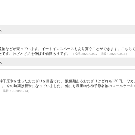
人
乾物などが売っています。イートインスペースもあり寛ぐことができます。こちら
たです。わざわざ足を伸ばす価値ありです。
（投稿:2020/03/17 掲載：2020/03/18）
人
神子原米を使ったおにぎりを目当てに。 数種類あるおにぎりはどれも130円。 ワカ
。 今の時期は新米になっていました。 他にも農産物や神子原名物のロールケーキ
2 掲載：2020/03/13）