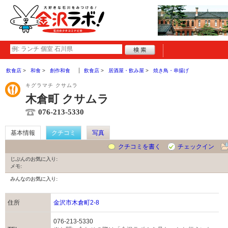
飲食店
和食
創作和食
飲食店
居酒屋・飲み屋
焼き鳥・串揚げ
キグラマチ クサムラ
木倉町 クサムラ
076-213-5330
基本情報
クチコミ
写真
クチコミを書く
チェックイン
じぶんのお気に入り:
メモ:
みんなのお気に入り:
住所
金沢市木倉町2-8
076-213-5330