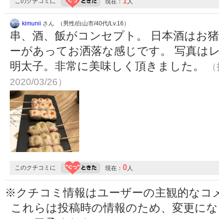
1
このクチコミに
現在：
人
kimunii
さん （男性/白山市/40代/Lv.16）
串、酒、飯がコンセプト。 日本酒はお猪
ーがあってお洒落な感じです。 写真は
明太子。非常に美味しく頂きました。
（
2020/03/26）
0
このクチコミに
現在：
人
※クチコミ情報はユーザーの主観的なコ
これらは投稿時の情報のため、変更に