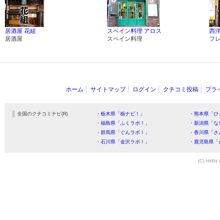
居酒屋 花組
スペイン料理 アロス
西洋
居酒屋
スペイン料理
フ
ホーム
サイトマップ
ログイン
クチコミ投稿
プラ
全国のクチコミナビ(R)
・栃木県「栃ナビ！」
・熊本県「ひ
・福島県「ふくラボ！」
・新潟県「な
・群馬県「ぐんラボ！」
・香川県「さ
・石川県「金沢ラボ！」
・鹿児島県「
(C) HitBit