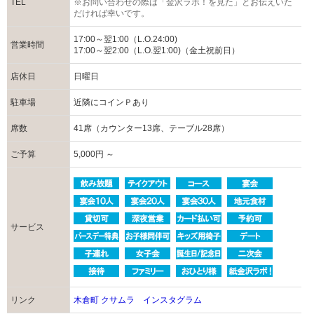
TEL
※お問い合わせの際は「金沢ラボ！を見た」とお伝えいた
だければ幸いです。
17:00～翌1:00（L.O.24:00)
営業時間
17:00～翌2:00（L.O.翌1:00)（金土祝前日）
店休日
日曜日
駐車場
近隣にコインＰあり
席数
41席（カウンター13席、テーブル28席）
ご予算
5,000円 ～
サービス
リンク
木倉町 クサムラ インスタグラム