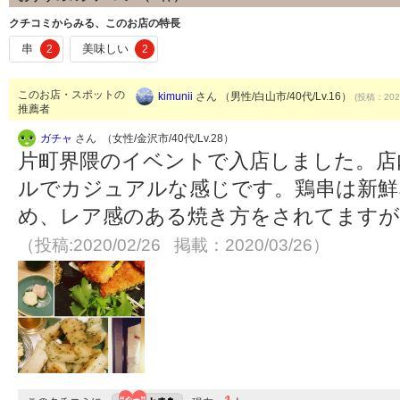
クチコミからみる、このお店の特長
串
美味しい
2
2
このお店・スポットの
kimunii
さん （男性/白山市/40代/Lv.16）
(投稿：2020
推薦者
ガチャ
さん （女性/金沢市/40代/Lv.28）
片町界隈のイベントで入店しました。店
ルでカジュアルな感じです。鶏串は新鮮
め、レア感のある焼き方をされてますが
（投稿:2020/02/26 掲載：2020/03/26）