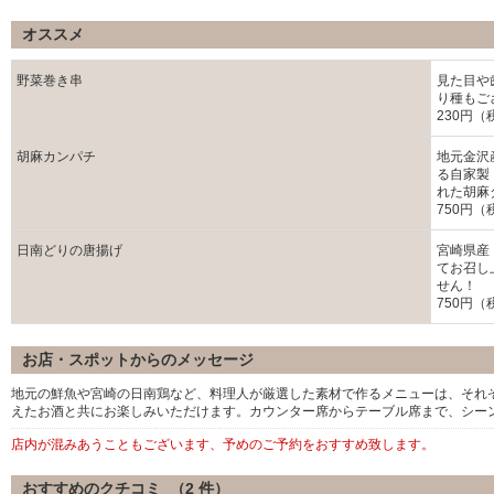
オススメ
野菜巻き串
見た目や
り種もご
230円（
胡麻カンパチ
地元金沢
る自家製
れた胡麻
750円（
日南どりの唐揚げ
宮崎県産
てお召し
せん！
750円（
お店・スポットからのメッセージ
地元の鮮魚や宮崎の日南鶏など、料理人が厳選した素材で作るメニューは、それ
えたお酒と共にお楽しみいただけます。カウンター席からテーブル席まで、シー
店内が混みあうこともございます、予めのご予約をおすすめ致します。
おすすめのクチコミ （
2
件）