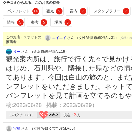
クチコミからみる、このお店の特長
パンフレット
観光
案内
スタンプラリー
14
9
7
7
情報
参考
場所
5
5
5
このお店・スポットの
エイエイ
さん （女性/金沢市/60代/Lv.31）
(投稿：20
推薦者
うー
さん （金沢市/未登録/Lv.19）
観光案内所は、旅行で行く先々で見かけ
はじめ、石川県や、隣接した県などの情
てあります。今回は白山の旅のと、まだ
ンフレットをいただきました。ネットで
パンフレットを見て計画を立てるのも
稿:2023/06/28 掲載：2023/06/29）
3
このクチコミに
現在：
人
宝船
さん （女性/かほく市/40代/Lv.65）