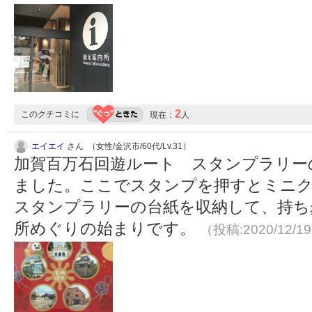
2
このクチコミに
現在：
人
エイエイ
さん （女性/金沢市/60代/Lv.31）
加賀百万石回遊ルート スタンプラリー
ました。ここでスタンプを押すとミニ
スタンプラリーの台紙を収納して、持ち
所めぐりの始まりです。
（投稿:2020/12/1