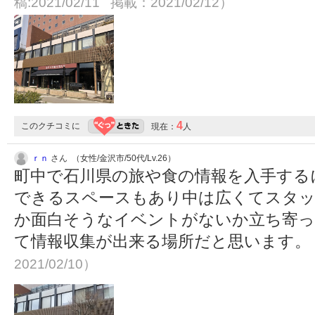
稿:2021/02/11 掲載：2021/02/12）
4
このクチコミに
現在：
人
ｒｎ
さん （女性/金沢市/50代/Lv.26）
町中で石川県の旅や食の情報を入手する
できるスペースもあり中は広くてスタッ
か面白そうなイベントがないか立ち寄っ
て情報収集が出来る場所だと思います。
2021/02/10）