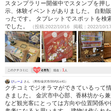
スタンプラリー開催中でスタンプを押し
示、体験イベントがありました。 自動
ったです。 タブレットでスポットを検
でした。
（投稿:2022/10/16 掲載：2022/10/1
1
このクチコミに
現在：
人
ぴぃーよ
さん （男性/金沢市/30代/Lv.41）
クチコミでジオラマができているって
きました。 金沢市中心部、香林坊から兼
など観光客にとっては方向や位置関係や
参考になると思います。 建物は作られ