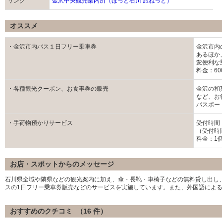
リンク
金沢中央観光案内所（ほっと石川 旅ねっと）
オススメ
・金沢市内バス１日フリー乗車券
金沢市内
あるほか
変便利な
料金：60
・各種観光クーポン、お食事券の販売
金沢の和
など、お
パスポー
・手荷物預かりサービス
受付時間：1
（受付時
料金：1個
お店・スポットからのメッセージ
石川県全域や隣県などの観光案内に加え、傘・長靴・車椅子などの無料貸し出し
スの1日フリー乗車券販売などのサービスを実施しています。また、外国語によ
おすすめのクチコミ （
16
件）