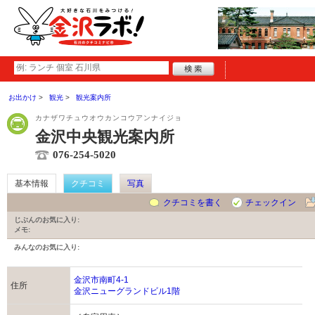
お出かけ
観光
観光案内所
カナザワチュウオウカンコウアンナイジョ
金沢中央観光案内所
076-254-5020
基本情報
クチコミ
写真
クチコミを書く
チェックイン
じぶんのお気に入り:
メモ:
みんなのお気に入り:
金沢市南町4-1
住所
金沢ニューグランドビル1階