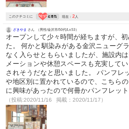
2
このクチコミに
現在：
人
ざきやま
さん （男性/金沢市/50代/Lv.53）
オープンして少々時間が経ちますが、初
た。 何かと馴染みがある金沢ニューグラ
なく入らせともらいましたが、施設内は
メーションや休憩スペースも充実してい
されそうだなと思いました。 パンフレ
や地区別に置かれているので、こちらの
に興味があったので何冊かパンフレッ
（投稿:2020/11/16 掲載：2020/11/17）