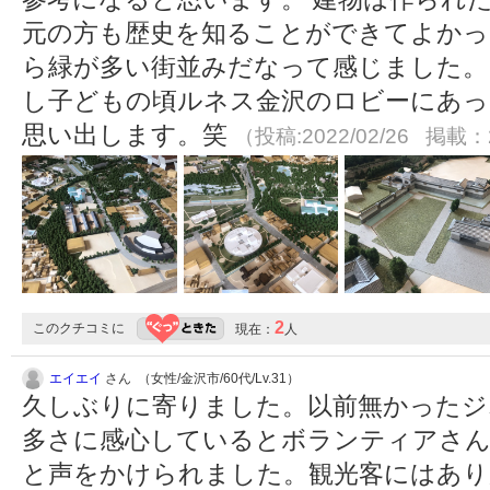
元の方も歴史を知ることができてよかっ
ら緑が多い街並みだなって感じました。
し子どもの頃ルネス金沢のロビーにあっ
思い出します。笑
（投稿:2022/02/26 掲載：2
2
このクチコミに
現在：
人
エイエイ
さん （女性/金沢市/60代/Lv.31）
久しぶりに寄りました。以前無かったジ
多さに感心しているとボランティアさん
と声をかけられました。観光客にはあ