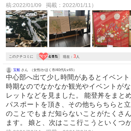
稿:2022/01/09 掲載：2022/01/11）
3
このクチコミに
現在：
人
宝船
さん （女性/かほく市/40代/Lv.65）
中心部へ出て少し時間があるとイベント
時期なのでなかなか観光やイベントが
レットなどを見ました。 能登丼をまと
パスポートを頂き、その他ちらちらと立
のことでもまだ知らないことがたくさ
ます。 娘と、次はここ行こうといくつ