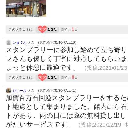
1
このクチコミに
現在：
人
いまくん
さん （男性/金沢市/40代/Lv.10）
スタンプラリーに参加し始めて立ち寄り
フさんも優しく丁寧に対応してもらいま
ょっと休憩に最適です。
（投稿:2021/01/2
0
このクチコミに
現在：
人
ぴぃーよ
さん （男性/金沢市/30代/Lv.41）
加賀百万石回遊スタンプラリーをするた
ト地点として集まりました。館内にら石
トがあり、雨の日には傘の無料貸し出し
がたいサービスです。
（投稿:2020/12/19 