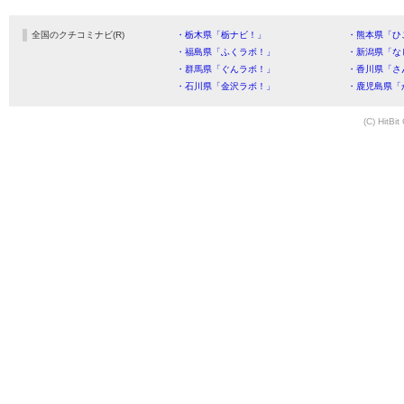
全国のクチコミナビ(R)
・栃木県「栃ナビ！」
・熊本県「ひ
・福島県「ふくラボ！」
・新潟県「な
・群馬県「ぐんラボ！」
・香川県「さ
・石川県「金沢ラボ！」
・鹿児島県「
(C) HitBit