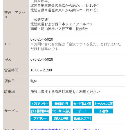
［自家用車］
北陸自動車道金沢西ICから約7km（約15分）
北陸自動車道金沢東ICから約6km（約15分）
交通・アクセ
ス
［公共交通］
北陸鉄道および西日本ジェイアールバス
南町・尾山神社バス停下車 徒歩3分
076-254-5020
TEL
※お問い合わせの際は「金沢ラボ！を見た」とお伝えいた
だければ幸いです。
FAX
076-254-5028
営業時間
10:00～21:00
店休日
無休
駐車場
施設に隣接する有料駐車場をご利用ください
サービス