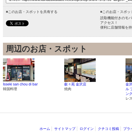
■
このお店・スポットを共有する
■
このお店・スポッ
読取機能付きのモバ
アクセス！
便利に店舗情報を持
周辺のお店・スポット
Isseki san chou di bar
叙々苑 金沢店
金
韓国料理
焼肉
ル 
ング
レ
ホーム
サイトマップ
ログイン
クチコミ投稿
プラ