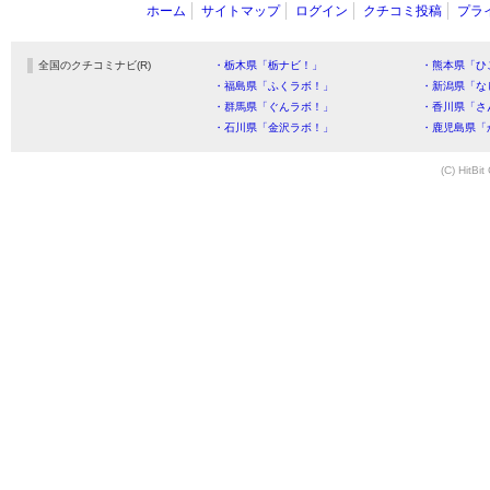
ホーム
サイトマップ
ログイン
クチコミ投稿
プラ
全国のクチコミナビ(R)
・栃木県「栃ナビ！」
・熊本県「ひ
・福島県「ふくラボ！」
・新潟県「な
・群馬県「ぐんラボ！」
・香川県「さ
・石川県「金沢ラボ！」
・鹿児島県「
(C) HitBit