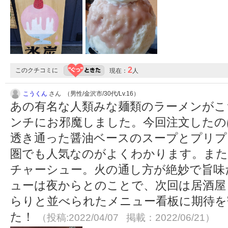
2
このクチコミに
現在：
人
こうくん
さん （男性/金沢市/30代/Lv.16）
あの有名な人類みな麺類のラーメンがこ
ンチにお邪魔しました。今回注文したの
透き通った醤油ベースのスープとプリプリ
圏でも人気なのがよくわかります。ま
チャーシュー。火の通し方が絶妙で旨味
ューは夜からとのことで、次回は居酒屋
らりと並べられたメニュー看板に期待を
た！
（投稿:2022/04/07 掲載：2022/06/21）