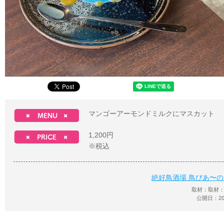
マンゴーアーモンドミルクにマスカット
1,200円
※税込
絶好鳥酒場 鳥びあ〜の
取材：取材
公開日：202