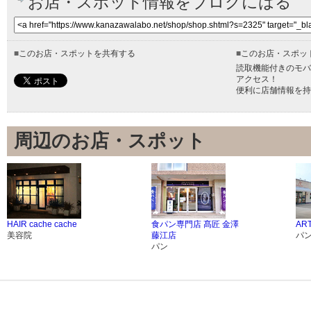
お店・スポット情報をブログにはる
■
このお店・スポットを共有する
■
このお店・スポッ
読取機能付きのモバ
アクセス！
便利に店舗情報を持
周辺のお店・スポット
HAIR cache cache
食パン専門店 髙匠 金澤
AR
美容院
藤江店
パ
パン