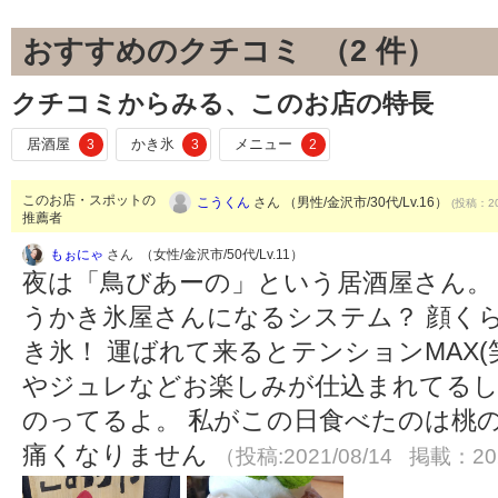
おすすめのクチコミ （
2
件）
クチコミからみる、このお店の特長
居酒屋
かき氷
メニュー
3
3
2
このお店・スポットの
こうくん
さん （男性/金沢市/30代/Lv.16）
(投稿：20
推薦者
もぉにゃ
さん （女性/金沢市/50代/Lv.11）
夜は「鳥びあーの」という居酒屋さん。
うかき氷屋さんになるシステム？ 顔く
き氷！ 運ばれて来るとテンションMAX(
やジュレなどお楽しみが仕込まれてる
のってるよ。 私がこの日食べたのは桃
痛くなりません
（投稿:2021/08/14 掲載：202