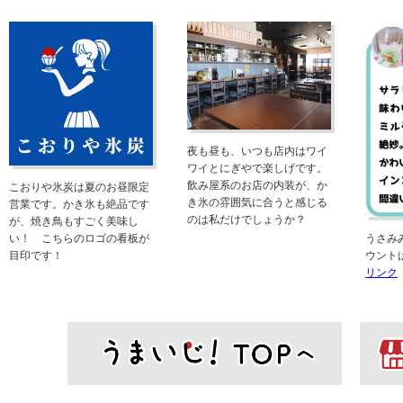
夜も昼も、いつも店内はワイ
ワイとにぎやで楽しげです。
飲み屋系のお店の内装が、か
こおりや氷炭は夏のお昼限定
き氷の雰囲気に合うと感じる
営業です。かき氷も絶品です
のは私だけでしょうか？
が、焼き鳥もすごく美味し
うさみみ
い！ こちらのロゴの看板が
ウント
目印です！
リンク