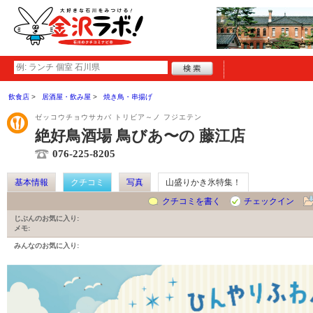
飲食店
居酒屋・飲み屋
焼き鳥・串揚げ
ゼッコウチョウサカバ トリビア～ノ フジエテン
絶好鳥酒場 鳥びあ〜の 藤江店
076-225-8205
基本情報
クチコミ
写真
山盛りかき氷特集！
クチコミを書く
チェックイン
じぶんのお気に入り:
メモ:
みんなのお気に入り: