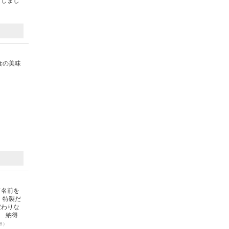
としまし
食の美味
）
て名前を
、特製だ
だわりな
。 納得
08）