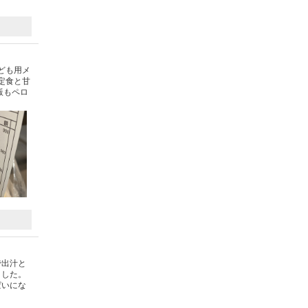
ども用メ
定食と甘
飯もペロ
で出汁と
ました。
ぱいにな