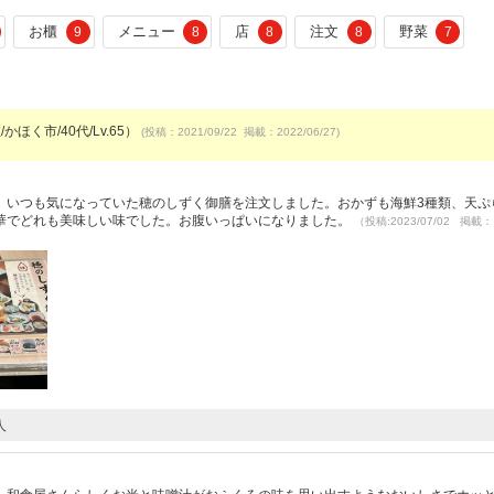
お櫃
メニュー
店
注文
野菜
9
8
8
8
7
かほく市/40代/Lv.65）
(投稿：2021/09/22 掲載：2022/06/27)
。いつも気になっていた穂のしずく御膳を注文しました。おかずも海鮮3種類、天ぷ
華でどれも美味しい味でした。お腹いっぱいになりました。
（投稿:2023/07/02 掲載：
人