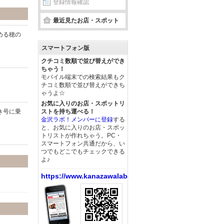
登録情報確認
最近見たお店・スポット
める穂の
スマートフォン版
クチコミ数順で並び替えができ
ちゃう！
モバイル端末での検索結果もク
チコミ数順で並び替えができち
ゃうよ☆
お気に入りのお店・スポットリ
き号に乗
ストを持ち運べる！
金沢ラボ！メンバーに登録
する
と、お気に入りのお店・スポッ
トリストが作れちゃう。PC・
スマートフォン共通だから、い
つでもどこでもチェックできる
よ♪
https://www.kanazawalabo.net/