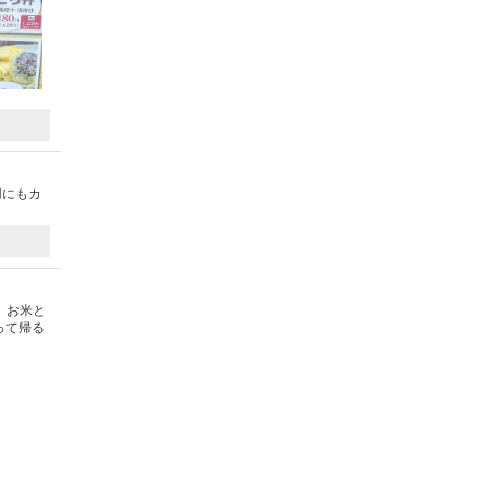
用にもカ
。お米と
って帰る