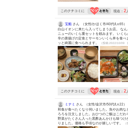
2
このクチコミに
現在：
宝船
さん （女性/かほく市/40代/Lv.65）
白山イオンに来たら入ってしまうお店。 なん
ニューのいくら重セットを頼みます。 いくら
辛の唐揚げの定食とサーモンいくら丼を食べ
ッと綺麗に食べられます。
（投稿:2022/10/09 
2
このクチコミに
現在：
ミナミ
さん （女性/金沢市/50代/Lv.22）
和食が食べたくなり伺いました。魚やお肉な
ろろを注文しました。おひつのご飯はこだわ
野菜がたくさん入った黒酢あんかけも味つけ
りました。価格も手頃なのが嬉しいです。
（投