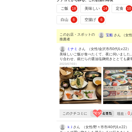
クチコミからみる、このお店の特長
ご飯
美味しい
定食
18
14
10
白山
空揚げ
6
6
このお店・スポットの
宝船
さん （女性/
推薦者
ミナミ
さん （女性/金沢市/50代/Lv.22）
美味しいご飯が食べたくて、夜に伺いました
り合わせ、銀だらの醤油塩麹焼きととても豪
2023/07/03）
0
このクチコミに
現在：
ｋ.i
さん （女性/野々市市/40代/Lv.22）