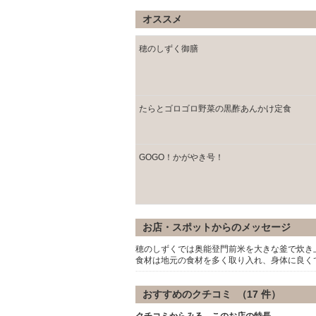
オススメ
穂のしずく御膳
たらとゴロゴロ野菜の黒酢あんかけ定食
GOGO！かがやき号！
お店・スポットからのメッセージ
穂のしずくでは奥能登門前米を大きな釜で炊き
食材は地元の食材を多く取り入れ、身体に良く
おすすめのクチコミ （
17
件）