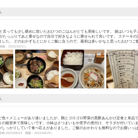
人
と言っても少し硬めに炊いたおひつのごはんがとても美味しいです。 娘はいつも子
がたっぷりであと乗せなので自分で好きなように乗せられて良いです。 ステーキの
ました。 どのおかずもとにかくご飯に合うので、最初は多いかなと思ったおひつご
掲載：2022/10/11）
人
ど色々メニューがあり迷いましたが、鷄とゴロゴロ野菜の黒酢あんかけ定食と単品
りの能登米で美味しいです。小鉢はさつまいもや里芋の煮付け、サラダが付いてい
がしっかりしていて食べ応えがありました。ご飯のおかわりも無料なのでお腹いっ
稿:2022/08/23 掲載：2022/08/25）