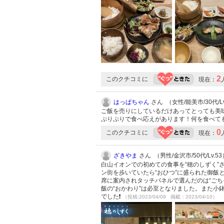
2
このクチコミに
現在：
はっぱちゃん
さん （女性/能美市/30代/Lv
ご飯を売りにしているだけあってとっても美味
ぷりぷりで食べ応えがあります！何を食べて
0
このクチコミに
現在：
ざきやま
さん （男性/金沢市/50代/Lv.53
白山イオンでの初めての食事を“穂のしずく
ン街を歩いていたら“おひつ”に盛られた御
席に案内されタッチパネルで選んだのは“ご
飯の“おかわり”は必至となりました。また
でした❗
（投稿:2023/04/09 掲載：2023/04/10）