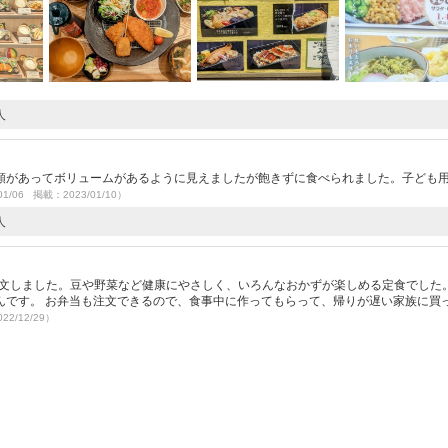
人
類があってボリュームがあるように見えましたが飽きずに食べられました。子ども
01/06 掲載：2023/01/10）
人
注文しました。豆や野菜など健康にやさしく、いろんなおかずが楽しめる定食でした
んです。 お弁当も注文できるので、食事中に作ってもらって、帰りが遅い家族に買
22/12/29）