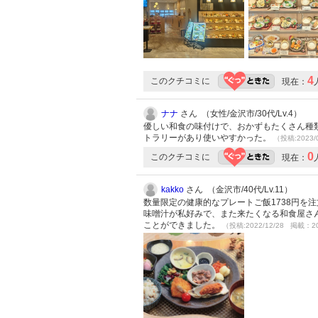
4
このクチコミに
現在：
ナナ
さん （女性/金沢市/30代/Lv.4）
優しい和食の味付けで、おかずもたくさん種
トラリーがあり使いやすかった。
（投稿:2023/
0
このクチコミに
現在：
kakko
さん （金沢市/40代/Lv.11）
数量限定の健康的なプレートご飯1738円を
味噌汁が私好みで、また来たくなる和食屋さ
ことができました。
（投稿:2022/12/28 掲載：20