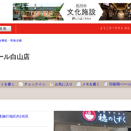
ようこそ！
ゲスト
さん
食事処・和食全般
ール白山店
コミを書く
チェックイン
お気に入り
メモを書く
印刷用ページ
業施行地区内1街区