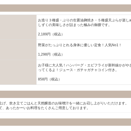
お造り３種盛・ぶりの生醤油麹焼き・５種盛天ぷらが楽し
しずくの美味しさが詰まった極みの御膳です。
2,189円（税込）
野菜がたっぷりとれる身体に優しい定食！人気No1！
1,298円（税込）
お子様に大人気！ハンバーグ・エビフライが新幹線かがや
ってくるよ！ジュース・ガチャガチャコイン付き。
858円（税込）
上げ、炊き立てごはんと天然醸造のお味噌汁を一緒にお召し上がりいただけます。
て、あったかーいお料理をたくさんご用意しております。