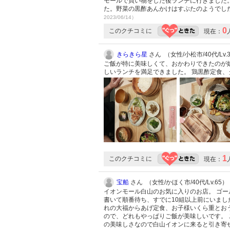
モールで買い物をした後ランチに行きました
た。野菜の黒酢あんかけはすぶたのようでし
2023/06/14）
0
このクチコミに
現在：
きらきら星
さん （女性/小松市/40代/Lv.
ご飯が特に美味しくて、おかわりできたのが
しいランチを満足できました。 鶏黒酢定食
1
このクチコミに
現在：
宝船
さん （女性/かほく市/40代/Lv.65）
イオンモール白山のお気に入りのお店。 ゴー
書いて順番待ち、すでに10組以上前にいまし
れの大福からあげ定食、お子様いくら重とおう
ので、どれもやっぱりご飯が美味しいです。 
の美味しさなので白山イオンに来ると引き寄