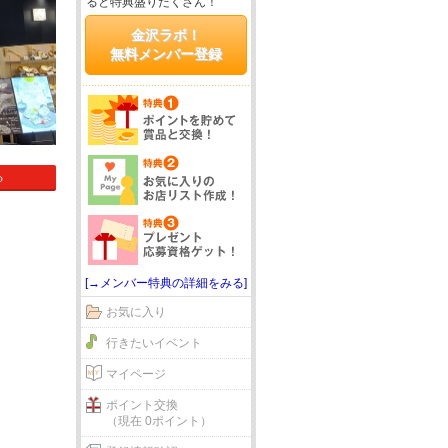
ると特典盛りだくさん！
金沢ラボ！
無料メンバー登録
る
[→メンバー特典の詳細をみる]
お気に入り
行きたいイベント
マイページ
ポイント交換
（現在 0ポイント）