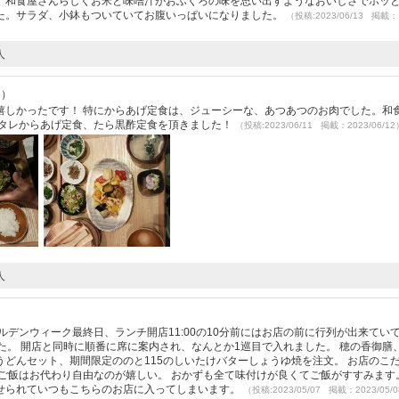
。和食屋さんらしくお米と味噌汁がおふくろの味を思い出すようなおいしさでホッ
た。サラダ、小鉢もついていてお腹いっぱいになりました。
（投稿:2023/06/13 掲載：
人
3）
嬉しかったです！ 特にからあげ定食は、ジューシーな、あつあつのお肉でした。和
、タレからあげ定食、たら黒酢定食を頂きました！
（投稿:2023/06/11 掲載：2023/06/12
人
ルデンウィーク最終日、ランチ開店11:00の10分前にはお店の前に行列が出来てい
た。 開店と同時に順番に席に案内され、なんとか1巡目で入れました。 穂の香御膳
どんセット、期間限定ののと115のしいたけバターしょうゆ焼を注文。 お店のこ
ご飯はお代わり自由なのが嬉しい。 おかずも全て味付けが良くてご飯がすすみます
せられていつもこちらのお店に入ってしまいます。
（投稿:2023/05/07 掲載：2023/05/