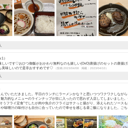
人
.1）
しいです♡おひつ御飯がおかわり無料なのも嬉しい(OvO)唐揚げのセットの唐揚げ
も美味しいので是非おすすめです♡
（投稿:2023/04/08 掲載：2023/04/10）
人
）
”さんでいただきました。平日のランチにラーメンかな？と思いつつワクワクしながら
飯と魅力的なメニューのラインナップが目に入ったので思わず入店してしまいました。
ちそうフライ定食”でしたが肉や魚介のフライはサクっと揚がり、添えられたソースも
小鉢や味噌汁の味付けも自分に合っていたので幸せを感じる昼ご飯になりました。ごち