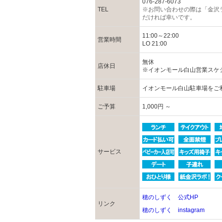
076-287-6073
TEL
※お問い合わせの際は「金沢
だければ幸いです。
11:00～22:00
営業時間
LO 21:00
無休
店休日
※イオンモール白山営業スケ
駐車場
イオンモール白山駐車場をご
ご予算
1,000円 ～
サービス
穂のしずく 公式HP
リンク
穂のしずく instagram