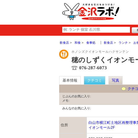
飲食店
和食
食事処
飲食店
ランチ
お
ホノシズクイオンモールハクサンテン
穂のしずくイオンモ
076-287-6073
基本情報
クチコミ
写真
クチ
じぶんのお気に入り:
メモ:
みんなのお気に入り:
白山市横江町土地区画整理事
住所
イオンモール2F