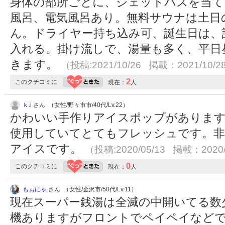
身体の部所ごとに、ジェットバスを当て
風呂、電気風呂あり。無料サウナは土日
ん。ドライヤー持ち込み可、誕生日は、
入れる。掛け流しで、湯量も多く、平日
きます。
（投稿:2021/10/26 掲載：2021/10/2
2
このクチコミに
現在：
人
ｋ.i
さん （女性/野々市市/40代/Lv.22）
かわいい手作りアイスポップがあります
使用していてとてもフレッシュです。非
アイスです。
（投稿:2020/05/13 掲載：2020/
0
このクチコミに
現在：
人
もぉにゃ
さん （女性/金沢市/50代/Lv.11）
現在スーパー銭湯は全滅の中開いてる数
機ありますがフロントでペイペイなどで