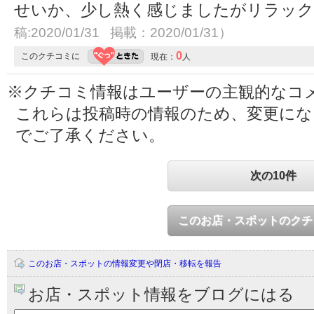
せいか、少し熱く感じましたがリラッ
稿:2020/01/31 掲載：2020/01/31）
0
このクチコミに
現在：
人
※クチコミ情報はユーザーの主観的なコ
これらは投稿時の情報のため、変更に
でご了承ください。
次の10件
このお店・スポットのクチ
このお店・スポットの情報変更や閉店・移転を報告
お店・スポット情報をブログにはる