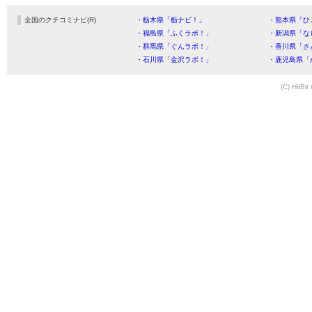
全国のクチコミナビ(R)
・栃木県「栃ナビ！」
・熊本県「ひ
・福島県「ふくラボ！」
・新潟県「な
・群馬県「ぐんラボ！」
・香川県「さ
・石川県「金沢ラボ！」
・鹿児島県「
(C) HitBit