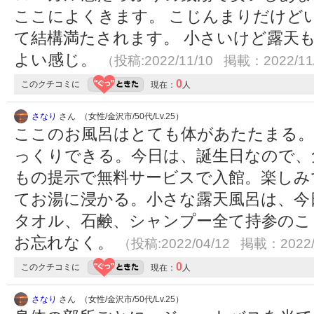
ここによくきます。 こじんまりだけど
て結構満たされます。 小さいけど露天
よい感じ。
（投稿:2022/11/10 掲載：2022/11
0
このクチコミに
現在：
人
さなり
さん （女性/金沢市/50代/Lv.25）
ここのお風呂はとても体があたたまる。
っくりできる。今日は、誕生日なので、
もの提示で無料サービスで入館。楽しみ
てお湯に浸かる。小さな露天風呂は、今
タオル、石鹸、シャンプー全て持参のこ
お忘れなく。
（投稿:2022/04/12 掲載：2022/
0
このクチコミに
現在：
人
さなり
さん （女性/金沢市/50代/Lv.25）