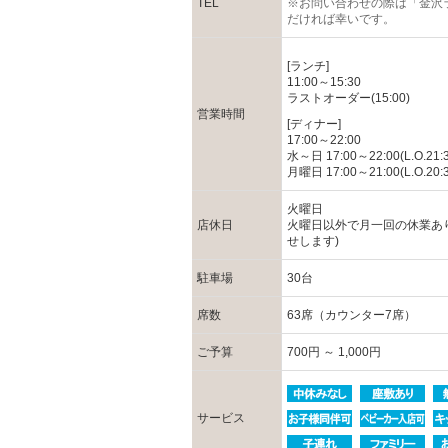
TEL
※お問い合わせの際は「金沢
だければ幸いです。
[ランチ]
11:00～15:30
ラストオーダー(15:00)
営業時間
[ディナー]
17:00～22:00
水～日 17:00～22:00(L.O.21:3
月曜日 17:00～21:00(L.O.20:3
火曜日
店休日
火曜日以外で月一回の休業あ
せします)
駐車場
30台
席数
63席（カウンター7席）
ご予算
700円 ～ 1,000円
サービス