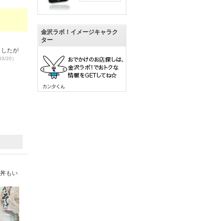
金沢ラボ！イメージキャラク
ター
ましたが
03/20）
 丼もい