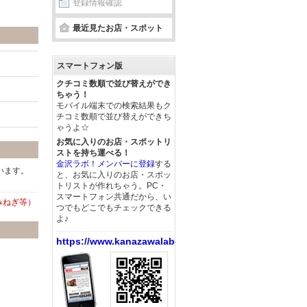
登録情報確認
最近見たお店・スポット
スマートフォン版
クチコミ数順で並び替えができ
ちゃう！
モバイル端末での検索結果もク
チコミ数順で並び替えができち
ゃうよ☆
お気に入りのお店・スポットリ
ストを持ち運べる！
金沢ラボ！メンバーに登録
する
います。
と、お気に入りのお店・スポッ
トリストが作れちゃう。PC・
スマートフォン共通だから、い
みねぎ等）
つでもどこでもチェックできる
よ♪
https://www.kanazawalabo.net/