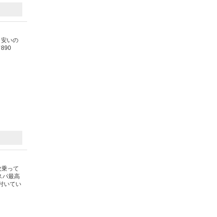
と安いの
90
枚乗って
スパ最高
付いてい