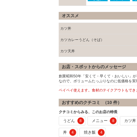
オススメ
カツ丼
カツカレーうどん（そば）
カツ天丼
お店・スポットからのメッセージ
創業昭和50年「安くて・早くて・おいしい」
なので、ボリュームたっぷりなのに低価格を実
ペイペイ使えます。食材のテイクアウトもでき
おすすめのクチコミ （
10
件）
クチコミからみる、このお店の特長
うどん
メニュー
カツ丼
8
8
丼
焼き飯
4
4