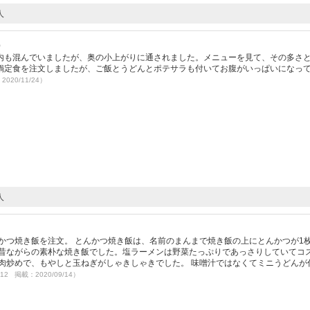
人
）
内も混んでいましたが、奥の小上がりに通されました。メニューを見て、その多さ
鍋定食を注文しましたが、ご飯とうどんとポテサラも付いてお腹がいっぱいになって8
2020/11/24）
人
かつ焼き飯を注文。 とんかつ焼き飯は、名前のまんまで焼き飯の上にとんかつが1
た昔ながらの素朴な焼き飯でした。塩ラーメンは野菜たっぷりであっさりしていてコ
肉炒めで、もやしと玉ねぎがしゃきしゃきでした。 味噌汁ではなくてミニうどんが
/12 掲載：2020/09/14）