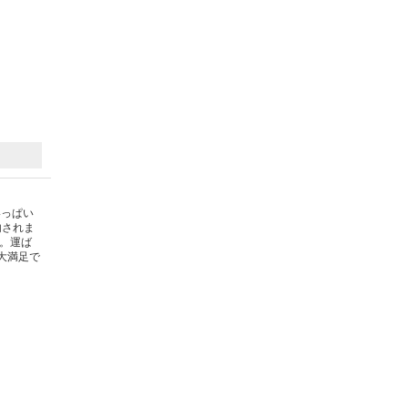
いっぱい
内されま
。運ば
大満足で