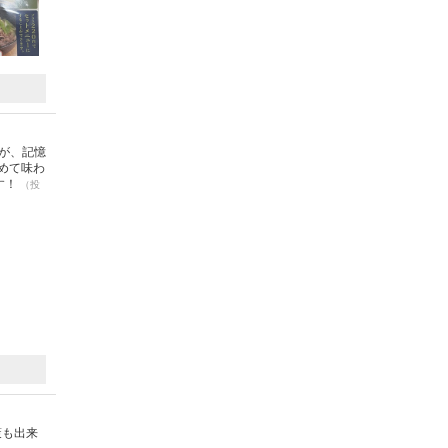
が、記憶
めて味わ
す！
（投
策も出来