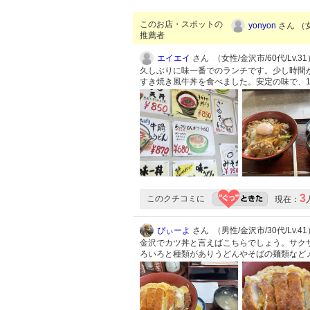
このお店・スポットの
yonyon
さん （女
推薦者
エイエイ
さん （女性/金沢市/60代/Lv.31
久しぶりに味一番でのランチです。少し時間
すき焼き風牛丼を食べました。安定の味で、
3
このクチコミに
現在：
ぴぃーよ
さん （男性/金沢市/30代/Lv.41
金沢でカツ丼と言えばこちらでしょう。サクサ
ろいろと種類がありうどんやそばの麺類など