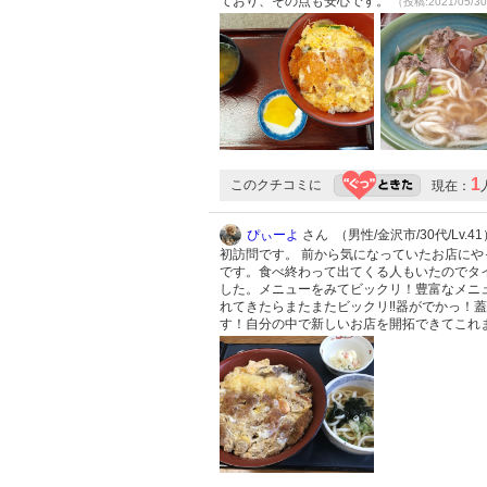
ており、その点も安心です。
（投稿:2021/05/3
1
このクチコミに
現在：
ぴぃーよ
さん （男性/金沢市/30代/Lv.41
初訪問です。 前から気になっていたお店にや
です。食べ終わって出てくる人もいたのでタ
した。メニューをみてビックリ！豊富なメニ
れてきたらまたまたビックリ‼︎器がでかっ！
す！自分の中で新しいお店を開拓できてこれま