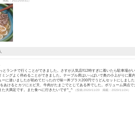
0 掲載：2021/05/31）
人
）
っとランチで行くことができました。さすが人気店‼︎12時すぎに着いたら駐車場が
イミングよく停めることができました。テーブル席はいっぱいで奥の小上がりに案
ューに迷いましたが初めてだったので味一丼プラス200円でうどんセットにしました
蓋をあけるとカツにエビ天、牛肉がたまごでとじてある丼でした。ボリューム満点で
た大満足です。また食べに行きたいです^_^
（投稿:2020/11/20 掲載：2020/11/24）