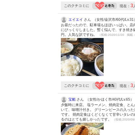
3
このクチコミに
現在：
エイエイ
さん （女性/金沢市/60代/Lv.31
お昼だったので、駐車場もほぼいっぱい。店
にびっくりしました。暫く悩んで、すき焼き
円。人気な訳ですね。
（投稿:2020/11/20 掲載：
3
このクチコミに
現在：
宝船
さん （女性/かほく市/40代/Lv.65）
夕飯時に来店。 塩ラーメン、焼肉定食、とん
いて、味噌汁付き。 グリーンピースの入っ
です。 焼肉定食はくどくなくて甘辛いタレの
るのはとても嬉しかったです。
（投稿:2020/09