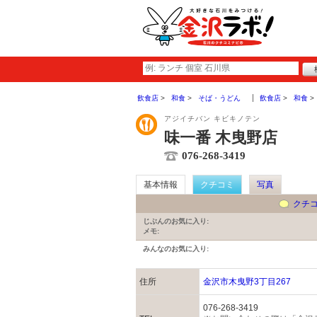
飲食店
和食
そば・うどん
飲食店
和食
アジイチバン キビキノテン
味一番 木曳野店
076-268-3419
基本情報
クチコミ
写真
クチ
じぶんのお気に入り:
メモ:
みんなのお気に入り:
住所
金沢市木曳野3丁目267
076-268-3419