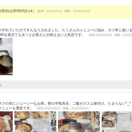
性/白山市/50代/Lv.4）
(投稿：2018/10/12 掲載：2018/10/30)
）
がずれていたのですんなり入れました。たくさんのメニューに悩み、カツ丼と迷い
1時を過ぎても次々とお客さんが絶えない人気店です。
（投稿:2023/03/19 掲載：2023/
人
）
クの衣にジューシーなお肉、卵の半熟具合、ご飯がススム味付け。たまらない^_^
メニューも豊富です。
（投稿:2022/06/22 掲載：2022/06/23）