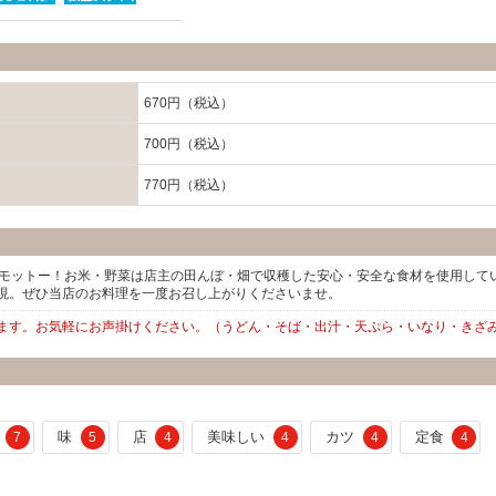
670円（税込）
700円（税込）
770円（税込）
がモットー！お米・野菜は店主の田んぼ・畑で収穫した安心・安全な食材を使用して
現。ぜひ当店のお料理を一度お召し上がりくださいませ。
ます。お気軽にお声掛けください。（うどん・そば・出汁・天ぷら・いなり・きざ
味
店
美味しい
カツ
定食
7
5
4
4
4
4