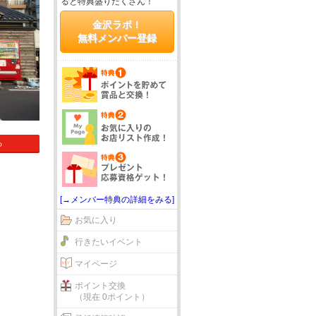
ると特典盛りだくさん！
金沢ラボ！
無料メンバー登録
る
[→メンバー特典の詳細をみる]
お気に入り
行きたいイベント
マイページ
ポイント交換
（現在 0ポイント）