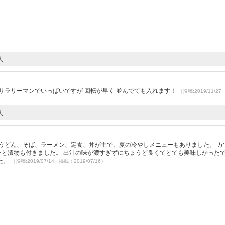
人
サラリーマンでいっぱいですが 回転が早く 並んでても入れます！
（投稿:2019/11/2
人
うどん、そば、ラーメン、定食、丼が主で、夏の冷やしメニューもありました。 カ
ラと漬物も付きました。 出汁の味が濃すぎずにちょうど良くてとても美味しかったで
た。
（投稿:2019/07/14 掲載：2019/07/16）