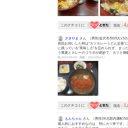
4
このクチコミに
現在：
ざきやま
さん （男性/金沢市/50代/Lv.53
前回お伺いした時は“カツカレーうどん定食
に残っている“美味しさ”を忘れられず、まっ
う蕎麦とカレーのコラボが絶妙で、カツと御
稿:2021/06/19 掲載：2021/06/21）
1
このクチコミに
現在：
もんちゃん
さん （男性/河北郡内灘町/50代
個人的におすすめなのは、特にカツ丼です。