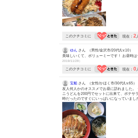
2
このクチコミに
現在：
ゆん
さん （男性/金沢市/20代/Lv.10）
美味しいくて、ボリューミーです！ お昼時は
2019/11/28）
0
このクチコミに
現在：
宝船
さん （女性/かほく市/30代/Lv.65）
友人何人かのオススメでお昼に訪れました。 
ニうどんを200円でセットに出来て、ポテサ
時だったのですぐにいっぱいになっていまし