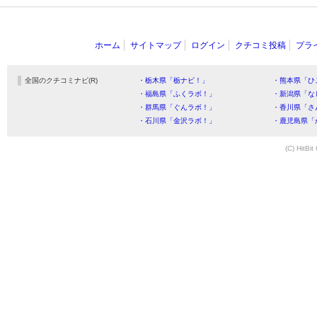
ホーム
サイトマップ
ログイン
クチコミ投稿
プラ
全国のクチコミナビ(R)
・栃木県「栃ナビ！」
・熊本県「ひ
・福島県「ふくラボ！」
・新潟県「な
・群馬県「ぐんラボ！」
・香川県「さ
・石川県「金沢ラボ！」
・鹿児島県「
(C) HitBit