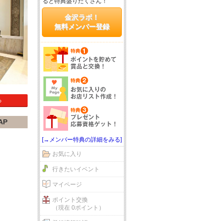
ると特典盛りだくさん！
金沢ラボ！
無料メンバー登録
る
AP
[→メンバー特典の詳細をみる]
お気に入り
行きたいイベント
マイページ
ポイント交換
（現在 0ポイント）