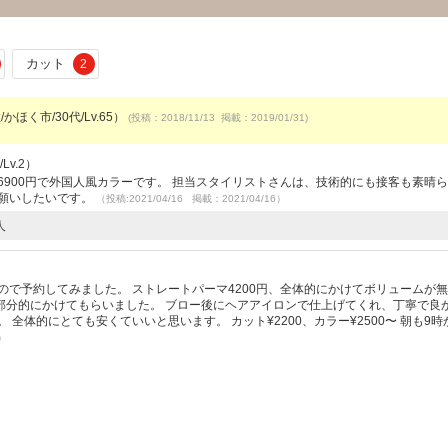
カット
2
かほく市/30代/Lv.65）
(投稿：2018/11/13 掲載：2019/01/31)
Lv.2）
6900円で外国人風カラーです。 担当スタイリストさんは、技術的にも接客も素晴
お願いしたいです。
（投稿:2021/04/16 掲載：2021/04/16）
人
ので予約してみました。 ストレートパーマ4200円、全体的にかけてボリュームが
部分的にかけてもらいました。 ブロー後にヘアアイロンで仕上げてくれ、丁寧で良
全体的にとても安くていいと思います。 カット¥2200、カラー¥2500〜 朝も9
1）