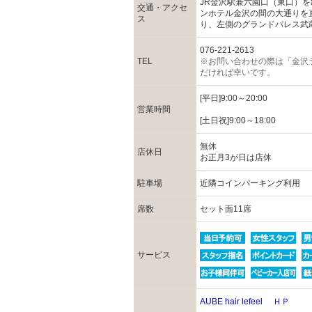
JR金沢駅兼六園口（東口）
交通・アクセ
ンホテル金沢の間の大通りを
ス
り、左側のグランドパレス武
076-221-2613
TEL
※お問い合わせの際は「金沢
だければ幸いです。
[平日]9:00～20:00
営業時間
[土日祝]9:00～18:00
無休
店休日
お正月3が日は店休
駐車場
近隣コインパーキング利用
席数
セット面11席
サービス
AUBE hair lefeel ＨＰ