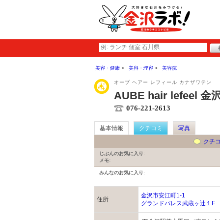
美容・健康
美容・理容
美容院
オーブ ヘアー レフィール カナザワテン
AUBE hair lefeel 
076-221-2613
基本情報
クチコミ
写真
クチ
じぶんのお気に入り:
メモ:
みんなのお気に入り:
金沢市安江町1-1
住所
グランドパレス武蔵ヶ辻１F