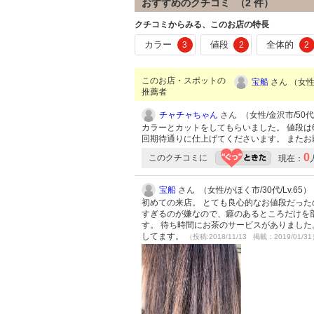
おすすめのクチコミ （
2
件）
クチコミからみる、このお店の特長
カラー
値段
全体的
3
2
2
このお店・スポットの
宝船
さん （女性/
推薦者
チャチャちゃん
さん （女性/金沢市/50代/
カラーとカットをしてもらいました。 値段は
回期待通りに仕上げてくださいます。 また
0
このクチコミに
現在：
宝船
さん （女性/かほく市/30代/Lv.65）
初めての来店。 とても良心的なお値段だった
すぎるのが嫌なので、癖のあるところだけを
す。 待ち時間にお茶のサービスがありました。 
してます。
（投稿:2018/11/13 掲載：2019/01/3