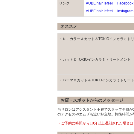
リンク
AUBE hair lefeel Facebook
AUBE hair lefeel Instagram
オススメ
・Ｎ．カラー＆カット＆TOKIOインカラミト
・カット＆TOKIOインカラミトリートメント
・パーマ＆カット＆TOKIOインカラミトリー
お店・スポットからのメッセージ
当サロンはアシスタント不在でスタッフ全員が
のアクセスやエムザも近い好立地。施術時間が
・ご予約に時間から10分以上遅刻された場合