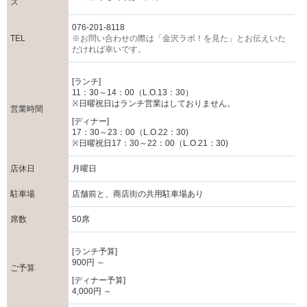
ス
076-201-8118
TEL
※お問い合わせの際は「金沢ラボ！を見た」とお伝えいた
だければ幸いです。
[ランチ]
11：30～14：00（L.O.13：30）
※日曜祝日はランチ営業はしておりません。
営業時間
[ディナー]
17：30～23：00（L.O.22：30)
※日曜祝日17：30～22：00（L.O.21：30)
店休日
月曜日
駐車場
店舗前と、商店街の共用駐車場あり
席数
50席
[ランチ予算]
900円 ～
ご予算
[ディナー予算]
4,000円 ～