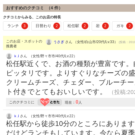
おすすめのクチコミ （
4
件）
クチコミからみる、このお店の特長
ランチ
日替わり
松任駅
岩
ガキ
3
2
2
2
2
このお店・スポットの
うさぎ
さん （女性/白山市/20代/Lv.33）
(投稿：2019
推薦者
ｋ.i
さん （女性/野々市市/40代/Lv.22）
松任駅近くで、お酒の種類が豊富です。
ピッタリです。よりすぐりなチーズの盛
クリームチーズ、チェダー、ブルーチー
ト付きでとてもおいしいです。
（投稿:202
0
このクチコミに
現在：
人
ｋ.i
さん （女性/野々市市/40代/Lv.22）
松任駅から徒歩10分のところにありま
だけどランチもしています。今なら夏季