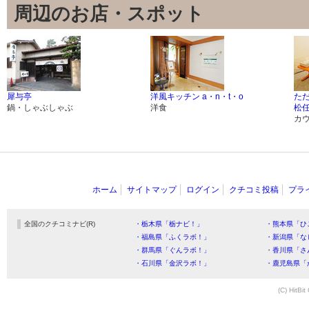
周辺のお店・スポット
犀与亭
洋風キッチン a・n・t・o
た
鍋・しゃぶしゃぶ
洋食
松
カ
ホーム
サイトマップ
ログイン
クチコミ投稿
プラ
全国のクチコミナビ(R)
・栃木県「栃ナビ！」
・熊本県「ひ
・福島県「ふくラボ！」
・新潟県「な
・群馬県「ぐんラボ！」
・香川県「さ
・石川県「金沢ラボ！」
・鹿児島県「
(C) HitBit