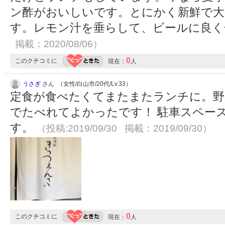
ン酢がおいしいです。とにかく新鮮で大
す。レモン汁を垂らして、ビールに良
掲載：2020/08/06）
0
このクチコミに
現在：
人
うさぎ
さん （女性/白山市/20代/Lv.33）
定食が食べたくてまたまたランチに。野
でたべれてよかったです！ 駐車スペー
す。
（投稿:2019/09/30 掲載：2019/09/30）
0
このクチコミに
現在：
人