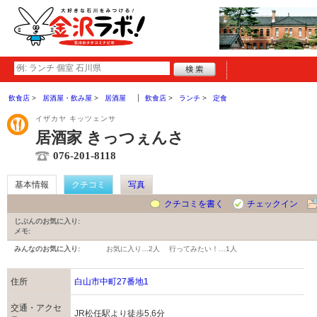
飲食店
居酒屋・飲み屋
居酒屋
飲食店
ランチ
定食
イザカヤ キッツェンサ
居酒家 きっつぇんさ
076-201-8118
基本情報
クチコミ
写真
クチコミを書く
チェックイン
じぶんのお気に入り:
メモ:
みんなのお気に入り:
お気に入り…
2人
行ってみたい！…
1人
住所
白山市中町27番地1
交通・アクセ
JR松任駅より徒歩5,6分