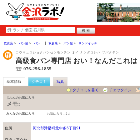
飲食店
パン屋
パン
飲食店
パン屋
サンドイッチ
コウキュウショクパンセンモンテン オイ ナンダコレハ ツバタテン
高級食パン専門店 おい！なんだこれは
076-256-1855
基本情報
クチコミ
写真
クチコミを書く
チェックイン
じぶんのお気に入り:
メモ:
みんなのお気に入り:
お気に入り…
2人
住所
河北郡津幡町北中条6丁目91
交通・アクセ