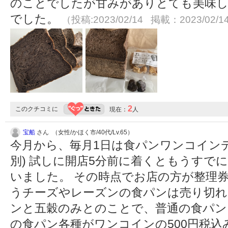
のことでしたが甘みがありとても美味し
でした。
（投稿:2023/02/14 掲載：2023/02/1
2
このクチコミに
現在：
人
宝船
さん （女性/かほく市/40代/Lv.65）
今月から、毎月1日は食パンワンコインデ
別) 試しに開店5分前に着くともうすで
いました。 その時点でお店の方が整理
うチーズやレーズンの食パンは売り切れ
ンと五穀のみとのことで、普通の食パン
の食パン各種がワンコインの500円税