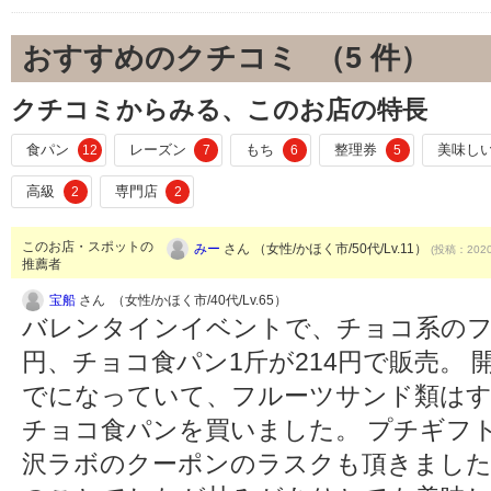
おすすめのクチコミ （
5
件）
クチコミからみる、このお店の特長
食パン
レーズン
もち
整理券
美味し
12
7
6
5
高級
専門店
2
2
このお店・スポットの
みー
さん （女性/かほく市/50代/Lv.11）
(投稿：2020
推薦者
宝船
さん （女性/かほく市/40代/Lv.65）
バレンタインイベントで、チョコ系のフル
円、チョコ食パン1斤が214円で販売。
でになっていて、フルーツサンド類は
チョコ食パンを買いました。 プチギフ
沢ラボのクーポンのラスクも頂きました