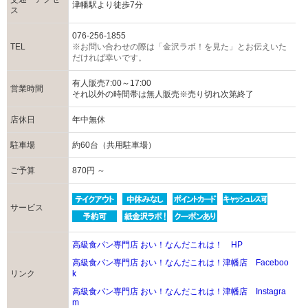
津幡駅より徒歩7分
ス
076-256-1855
TEL
※お問い合わせの際は「金沢ラボ！を見た」とお伝えいた
だければ幸いです。
有人販売7:00～17:00
営業時間
それ以外の時間帯は無人販売※売り切れ次第終了
店休日
年中無休
駐車場
約60台（共用駐車場）
ご予算
870円 ～
サービス
高級食パン専門店 おい！なんだこれは！ HP
高級食パン専門店 おい！なんだこれは！津幡店 Faceboo
リンク
k
高級食パン専門店 おい！なんだこれは！津幡店 Instagra
m