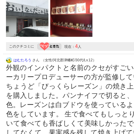
4
このクチコミに
現在：
人
はむたろう
さん （女性/河北郡津幡町/30代/Lv.12）
外観のインパクトと名前のクセがすごい
ーカリープロデューサーの方が監修して
ちょうど「びっくらレーズン」の焼き上
を購入しました。パンナイフで切ると、
色。レーズンは白ブドウを使っているよ
色をしています。 生で食べてもしっと
いて食べても香ばしくて美味しかったで
してなくて、果実感を残して焼き上げてい