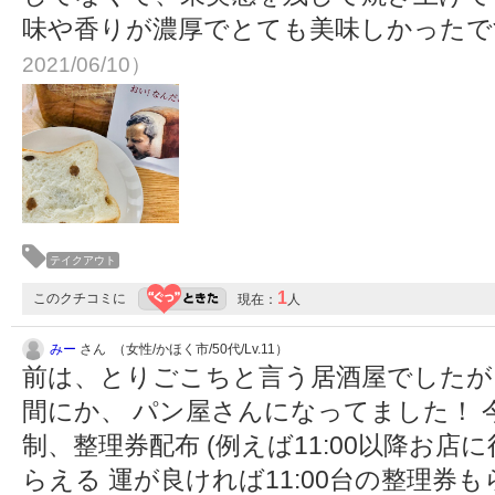
味や香りが濃厚でとても美味しかった
2021/06/10）
テイクアウト
1
このクチコミに
現在：
人
みー
さん （女性/かほく市/50代/Lv.11）
前は、とりごこちと言う居酒屋でしたが
間にか、 パン屋さんになってました！ 
制、整理券配布 (例えば11:00以降お店に
らえる 運が良ければ11:00台の整理券