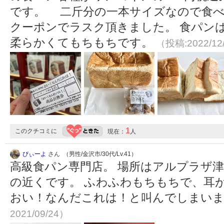
です。 二斤分の一本サイズなので食べ
クーポンでラスク頂きました。 食パン
柔らかくてもちもちです。
（投稿:2022/12
1
このクチコミに
現在：
人
ぴぃーよ
さん （男性/金沢市/30代/Lv.41）
高級食パン専門店。 場所はアルプラザ
の近くです。 ふわふわもちもちで、耳が
おい！なんだこれは！と叫んでしまい
2021/09/24）