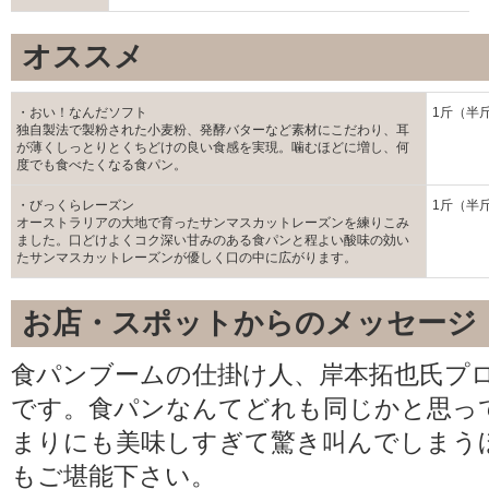
オススメ
・おい！なんだソフト
1斤（半斤
独自製法で製粉された小麦粉、発酵バターなど素材にこだわり、耳
が薄くしっとりとくちどけの良い食感を実現。噛むほどに増し、何
度でも食べたくなる食パン。
・びっくらレーズン
1斤（半斤
オーストラリアの大地で育ったサンマスカットレーズンを練りこみ
ました。口どけよくコク深い甘みのある食パンと程よい酸味の効い
たサンマスカットレーズンが優しく口の中に広がります。
お店・スポットからのメッセージ
食パンブームの仕掛け人、岸本拓也氏プ
です。食パンなんてどれも同じかと思っ
まりにも美味しすぎて驚き叫んでしまう
もご堪能下さい。