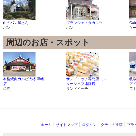
山のパン屋さん
ブランジェ・タカマツ
Ca
パン
パン
ケ
周辺のお店・スポット
本格焼肉カルビ大将 津幡
サンドイッチ専門店 ミス
牧
店
ターシェフ津幡店
ア
焼肉
サンドイッチ
フ
ホーム
サイトマップ
ログイン
クチコミ投稿
プラ