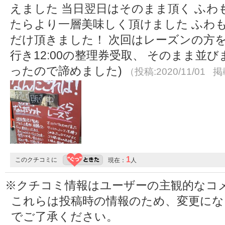
えました 当日翌日はそのまま頂く ふわ
たらより一層美味しく頂けました ふわ
だけ頂きました！ 次回はレーズンの方を是
行き12:00の整理券受取、 そのまま並び
ったので諦めました)
（投稿:2020/11/01 掲
1
このクチコミに
現在：
人
※クチコミ情報はユーザーの主観的なコ
これらは投稿時の情報のため、変更に
でご了承ください。