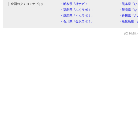
全国のクチコミナビ(R)
・栃木県「栃ナビ！」
・熊本県「ひ
・福島県「ふくラボ！」
・新潟県「な
・群馬県「ぐんラボ！」
・香川県「さ
・石川県「金沢ラボ！」
・鹿児島県「
(C) HitBit