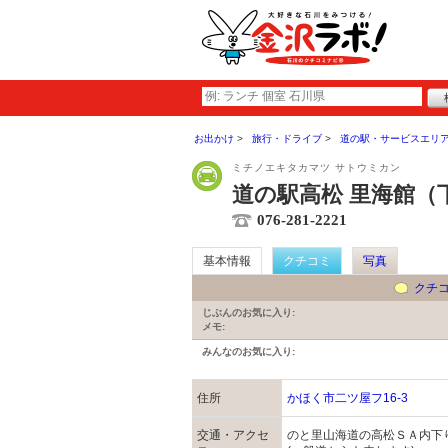
お出かけ
旅行・ドライブ
道の駅・サービスエリ
ミチノエキタカマツ サトウミカン
道の駅高松 里海館（
076-281-2221
基本情報
クチコミ
写真
クチ
じぶんのお気に入り:
メモ:
みんなのお気に入り:
住所
かほく市二ツ屋フ16-3
交通・アクセ
のと里山海道の高松ＳＡ内下