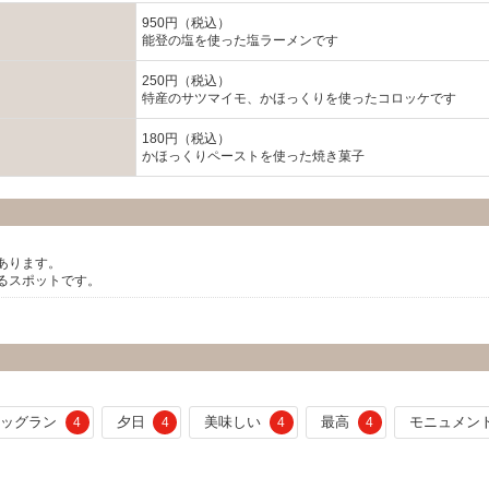
950円（税込）
能登の塩を使った塩ラーメンです
250円（税込）
特産のサツマイモ、かほっくりを使ったコロッケです
180円（税込）
かほっくりペーストを使った焼き菓子
あります。
るスポットです。
ドッグラン
夕日
美味しい
最高
モニュメン
4
4
4
4