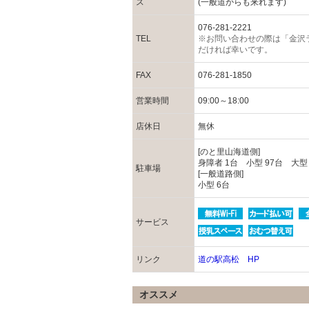
ス
(一般道からも来れます)
076-281-2221
TEL
※お問い合わせの際は「金沢
だければ幸いです。
FAX
076-281-1850
営業時間
09:00～18:00
店休日
無休
[のと里山海道側]
身障者 1台 小型 97台 大型
駐車場
[一般道路側]
小型 6台
サービス
リンク
道の駅高松 HP
オススメ