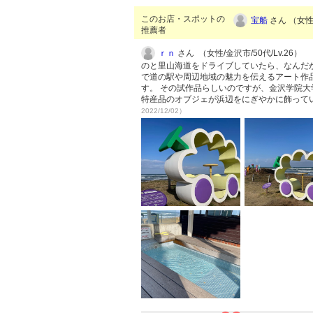
このお店・スポットの
宝船
さん （女性/
推薦者
ｒｎ
さん （女性/金沢市/50代/Lv.26）
のと里山海道をドライブしていたら、なんだ
で道の駅や周辺地域の魅力を伝えるアート作品
す。 その試作品らしいのですが、金沢学院大
特産品のオブジェが浜辺をにぎやかに飾って
2022/12/02）