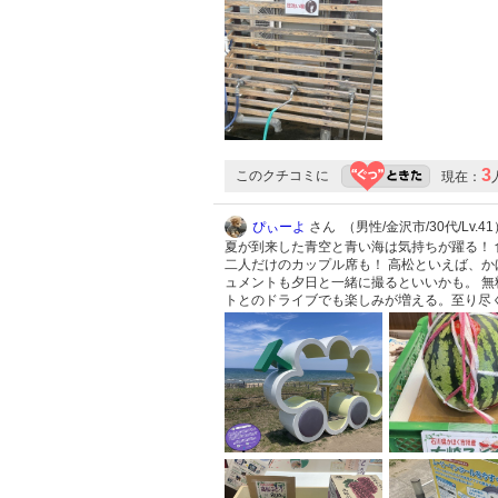
3
このクチコミに
現在：
ぴぃーよ
さん （男性/金沢市/30代/Lv.41
夏が到来した青空と青い海は気持ちが躍る！ 
二人だけのカップル席も！ 高松といえば、
ュメントも夕日と一緒に撮るといいかも。 無
トとのドライブでも楽しみが増える。至り尽