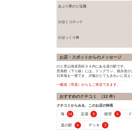
あぶり豚のと塩麺
かほくコロッケ
かほっくり棒
お店・スポットからのメッセージ
のと里山海道高松ＳＡ内にある道の駅です。
里海館（下り線）には、ドッグラン、遊歩道が
日本海を一望でき、夕陽がとてもきれいに見え
一般道（市道）からもご来店できます。
おすすめのクチコミ （
12
件）
クチコミからみる、このお店の特長
海
足湯
能登
14
6
4
道の駅
デッキ
4
3