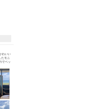
かわいい
したモニ
のでペッ