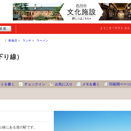
ようこそ！
ゲスト
さん
ア
飲食店
ランチ
ラーメン
下り線）
コミを書く
チェックイン
お気に入り
メモを書く
印刷用ページ
り線にある道の駅です。