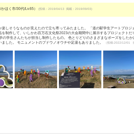
かほく市/30代/Lv.65）
(投稿：2019/04/13 掲載：2019/09/03)
か楽しそうなものが見えたので立ち寄ってみたました。 「道の駅学生アートプロジ
を制作して、いしかわ百万石文化祭2023の大会期間中に展示するプロジェクトだ
学の学生さんたちが担当し制作したもの。 色とりどりのさまざまなポーズをしたか
いました。 モニュメントのブドウノオウチや足湯もありました。
（投稿:2022/12/01