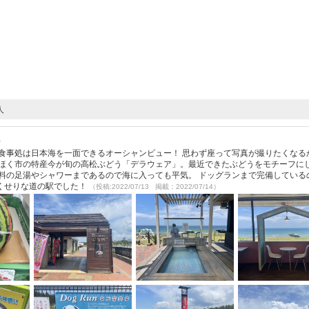
人
）
食事処は日本海を一面できるオーシャンビュー！ 思わず座って写真が撮りたくなる
かほく市の特産今が旬の高松ぶどう「デラウェア」。最近できたぶどうをモチーフに
料の足湯やシャワーまであるので海に入っても平気。 ドッグランまで完備している
くせりな道の駅でした！
（投稿:2022/07/13 掲載：2022/07/14）