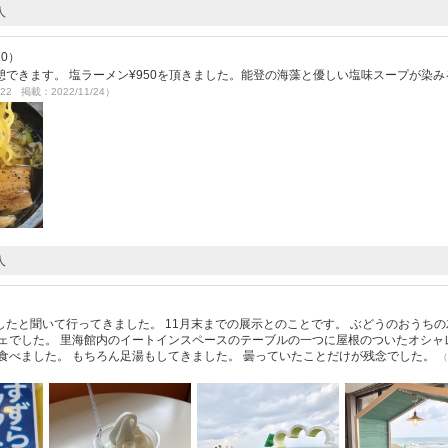
人
10）
できます。 塩ラーメン¥950を頂きました。能登の海藻と優しい塩味スープが染み
/22 掲載：2022/11/24）
人
たと聞いて行ってきました。 11月末までの展示とのことです。 ぶどうのおうちの
ェでした。 里海館内のイートインスペースのテーブルの一つに屋根のついたオシャ
食べました。 もちろん足湯もしてきました。 曇っていたことだけが残念でした。
（