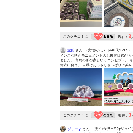
3
このクチコミに
現在：
宝船
さん （女性/かほく市/40代/Lv.65）
インスタ映えモニュメントのお披露目式があ
ました。 葡萄の形の家というコンセプト。 
蕎麦に合う。 塩麺はあっさりさっぱりで美味
3
このクチコミに
現在：
ぴぃーよ
さん （男性/金沢市/30代/Lv.41