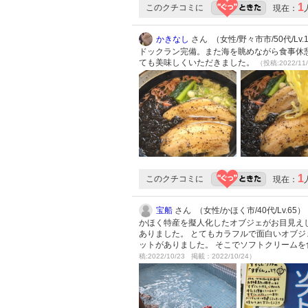
1
このクチコミに
現在：
かきなし
さん （女性/野々市市/50代/Lv.
ドックラン完備。また海を眺めながら食事休憩
ても美味しくいただきました。
（投稿:2022/11
1
このクチコミに
現在：
宝船
さん （女性/かほく市/40代/Lv.65）
かほく特産を擬人化したオブジェがお目見えし
ありました。 とてもカラフルで面白いオブジ
ットがありました。 そこでソフトクリームを
稿:2022/10/23 掲載：2022/10/24）