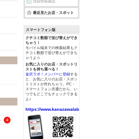
登録情報確認
最近見たお店・スポット
スマートフォン版
クチコミ数順で並び替えができ
ちゃう！
モバイル端末での検索結果もク
チコミ数順で並び替えができち
ゃうよ☆
お気に入りのお店・スポットリ
ストを持ち運べる！
金沢ラボ！メンバーに登録
する
と、お気に入りのお店・スポッ
トリストが作れちゃう。PC・
スマートフォン共通だから、い
つでもどこでもチェックできる
よ♪
https://www.kanazawalabo.net/
ト
4