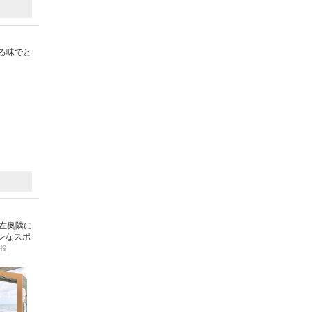
る味でと
左奥隣に
レなスポ
投