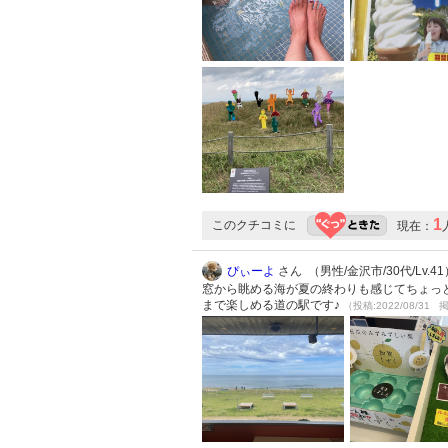
1
このクチコミに
現在：
ぴぃーよ
さん （男性/金沢市/30代/Lv.41
窓から眺める海が夏の終わりも感じてちょっと
まで楽しめる道の駅です♪
（投稿:2022/08/31 掲