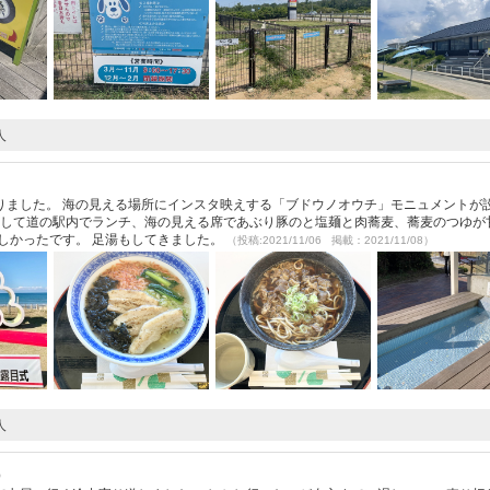
人
りました。 海の見える場所にインスタ映えする「ブドウノオウチ」モニュメントが
そして道の駅内でランチ、海の見える席であぶり豚のと塩麺と肉蕎麦、蕎麦のつゆが
しかったです。 足湯もしてきました。
（投稿:2021/11/06 掲載：2021/11/08）
人
）