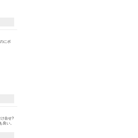
いのにボ
け合せ?
も良い。