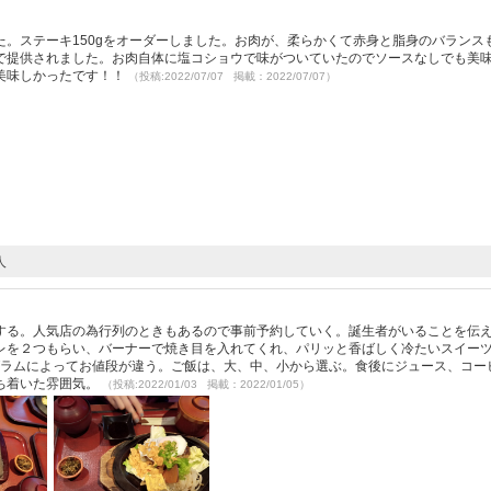
。ステーキ150gをオーダーしました。お肉が、柔らかくて赤身と脂身のバランス
で提供されました。お肉自体に塩コショウで味がついていたのでソースなしでも美
美味しかったです！！
（投稿:2022/07/07 掲載：2022/07/07）
人
する。人気店の為行列のときもあるので事前予約していく。誕生者がいることを伝
レを２つもらい、バーナーで焼き目を入れてくれ、パリッと香ばしく冷たいスイー
はグラムによってお値段が違う。ご飯は、大、中、小から選ぶ。食後にジュース、コー
ち着いた雰囲気。
（投稿:2022/01/03 掲載：2022/01/05）