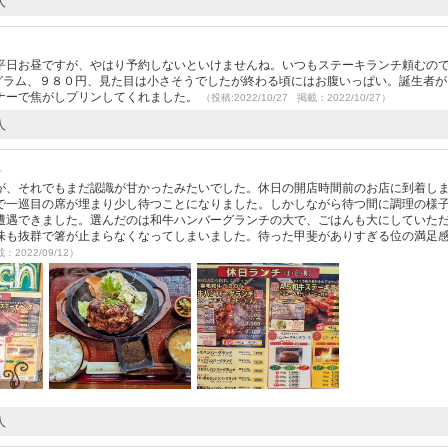
人
平日お昼ですが、やはり予約しないといけませんね。いつもステーキランチ頼むの
0グラム、９８０円、見た目は小さそうでしたが終わる頃にはお腹いっぱい。誕生者が
ナーで焦がしプリンしてくれました。
（投稿:2022/10/27 掲載：2022/10/27）
人
）
が、それでもまだ認識が甘かったみたいでした。休日の開店時間前のお店に到着し
で一巡目の席が埋まり少し待つことになりました。しかしながら待つ間に調理の様
遭遇できました。選んだのは和牛ハンバーグランチの大で、ごはんも大にしていた
味も抜群で箸が止まらなくなってしまいました。待った甲斐がありすぎる位の満足
載：2022/09/12）
人