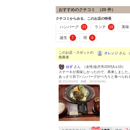
おすすめのクチコミ （
20
件）
クチコミからみる、このお店の特長
ハンバーグ
ランチ
美味
23
18
誕生
得
7
6
このお店・スポットの
オレンジ
さん （
推薦者
ゆず
さん （女性/金沢市/20代/Lv.10）
ステーキが美味しかったので、再来しました
あっさり目でハンバーグがぺろりと食べられ
稿:2023/04/05 掲載：2023/04/06）