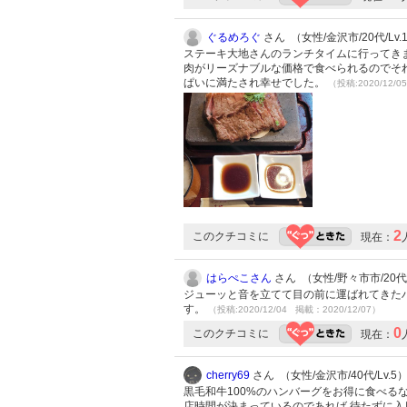
ぐるめろぐ
さん （女性/金沢市/20代/Lv.
ステーキ大地さんのランチタイムに行ってきま
肉がリーズナブルな価格で食べられるのでそ
ぱいに満たされ幸せでした。
（投稿:2020/12/0
2
このクチコミに
現在：
はらぺこさん
さん （女性/野々市市/20代/
ジューッと音を立てて目の前に運ばれてきたハ
す。
（投稿:2020/12/04 掲載：2020/12/07）
0
このクチコミに
現在：
cherry69
さん （女性/金沢市/40代/Lv.5
黒毛和牛100%のハンバーグをお得に食べる
店時間が決まっているのであれば 待たずに入