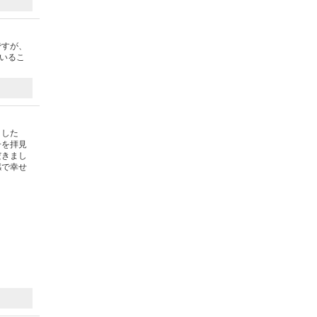
ですが、
いるこ
ました
子を拝見
だきまし
感で幸せ