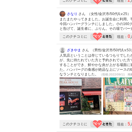
2
このクチコミに
現在：
さなり
さん （女性/金沢市/50代/Lv.25）
またまたやってきました。お誕生会に利用。
今回ハンバーグランチにしました。小の16
と告げて、誕生者に、ぷりん。その場でバー
0
このクチコミに
現在：
ざきやま
さん （男性/金沢市/50代/Lv.53
人気店ということは存じているつもりでした
が、先に待たれていた方と予約されていた方
することができ、鮮やかな炎が上がる場面に
た。ハンバーグの食感が絶品な上にソースの
なランチとなりました。
（投稿:2022/09/11 掲
5
このクチコミに
現在：