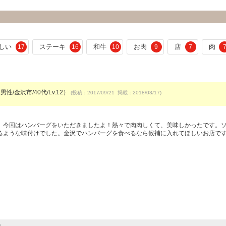
しい
ステーキ
和牛
お肉
店
肉
17
16
10
9
7
男性/金沢市/40代/Lv.12）
(投稿：2017/09/21 掲載：2018/03/17)
。今回はハンバーグをいただきましたよ！熱々で肉肉しくて、美味しかったです。
るような味付けでした。金沢でハンバーグを食べるなら候補に入れてほしいお店で