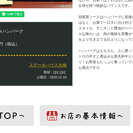
ながら、お箸でほぐれるほど上品
を併せ持つ絶妙なバランスです。
自家製ソースはハンバーグに直接
はなく、お箸で一口大に分け付け
スタイル。オニオンと醤油がベー
0％ハンバーグ
ルな味わいは、肉の風味を邪魔せ
をより引き立てる仕上りになって
10円（税込）
ハンバーグはもちろん、上に乗っ
トロの牛すじ煮込みも黒毛和牛と
り！お野菜もたっぷり乗っていて
ステーキハウス大地
も満点です◎
取材：ほむほむ
公開日：2020-11-16