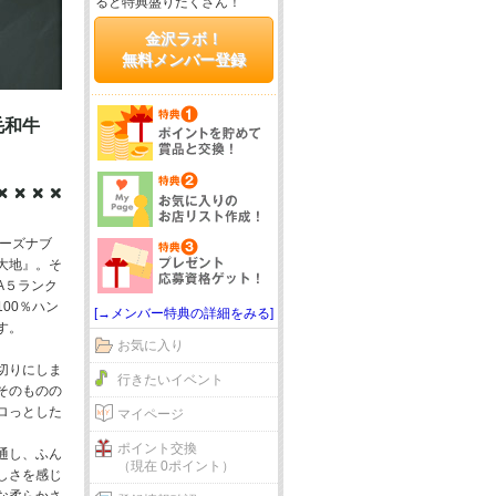
ると特典盛りだくさん！
金沢ラボ！
無料メンバー登録
毛和牛
リーズナブ
大地』。そ
A５ランク
00％ハン
[→メンバー特典の詳細をみる]
す。
お気に入り
切りにしま
行きたいイベント
そのものの
ロっとした
マイページ
ポイント交換
通し、ふん
（現在 0ポイント）
しさを感じ