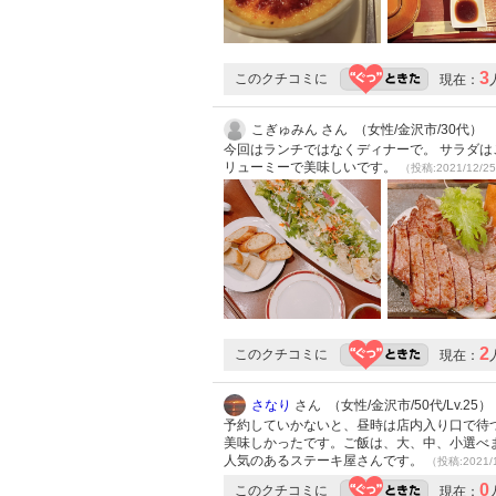
3
このクチコミに
現在：
こぎゅみん さん （女性/金沢市/30代）
今回はランチではなくディナーで。 サラダは
リューミーで美味しいです。
（投稿:2021/12/2
2
このクチコミに
現在：
さなり
さん （女性/金沢市/50代/Lv.25）
予約していかないと、昼時は店内入り口で待
美味しかったです。ご飯は、大、中、小選べ
人気のあるステーキ屋さんです。
（投稿:2021/
0
このクチコミに
現在：