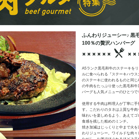
ふんわりジューシー♪ 黒
100％の贅沢ハンバーグ
A5ランク黒毛和牛のステーキを
ルに食べられる『ステーキハウス
のステーキに使われるものと同じ
の牛肉をたっぷり使った黒毛和牛1
バーグも人気メニューのひとつで
使用する牛肉は料理人が丁寧に手
す。こだわりのタネは上質な牛肉
味わいを楽しめるよう、あえてゴ
食感を残した粗めのミンチ。
焼き加減はじっくりと中まで火を
わりジューシー。ワイルドな肉々