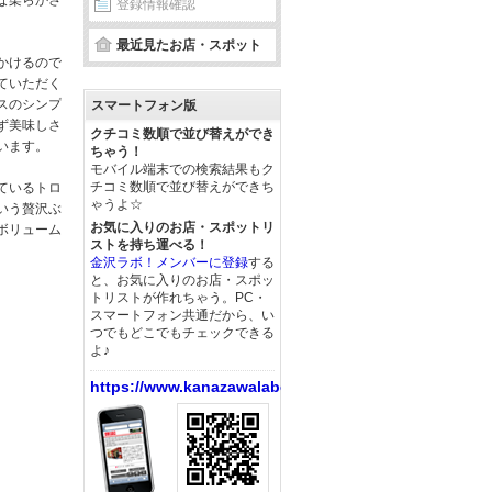
な柔らかさ
登録情報確認
最近見たお店・スポット
かけるので
ていただく
スのシンプ
スマートフォン版
ず美味しさ
クチコミ数順で並び替えができ
います。
ちゃう！
モバイル端末での検索結果もク
チコミ数順で並び替えができち
ているトロ
ゃうよ☆
いう贅沢ぶ
お気に入りのお店・スポットリ
ボリューム
ストを持ち運べる！
金沢ラボ！メンバーに登録
する
と、お気に入りのお店・スポッ
トリストが作れちゃう。PC・
スマートフォン共通だから、い
つでもどこでもチェックできる
よ♪
https://www.kanazawalabo.net/