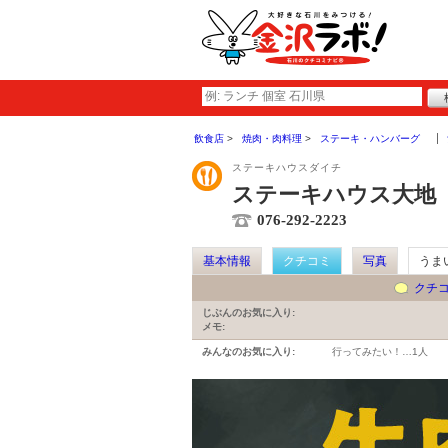
飲食店
焼肉・肉料理
ステーキ・ハンバーグ
ステーキハウスダイチ
ステーキハウス大地
076-292-2223
基本情報
クチコミ
写真
うま
クチ
じぶんのお気に入り:
メモ:
みんなのお気に入り:
行ってみたい！…
1人