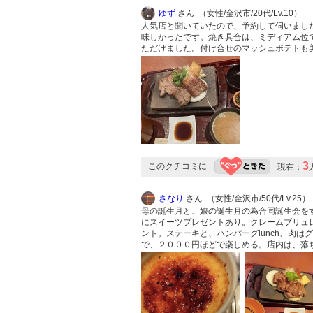
ゆず
さん （女性/金沢市/20代/Lv.10）
人気店と聞いていたので、予約して伺いました
味しかったです。焼き具合は、ミディアム位
ただけました。付け合せのマッシュポテトも
3
このクチコミに
現在：
さなり
さん （女性/金沢市/50代/Lv.25）
母の誕生月と、娘の誕生月の為合同誕生会を
にスイーツプレゼントあり。クレームブリュ
ント。ステーキと、ハンバーグlunch、肉
で、２０００円ほどで楽しめる。店内は、落