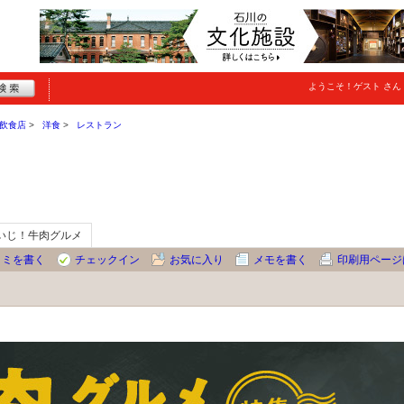
ようこそ！
ゲスト
さん
飲食店
洋食
レストラン
いじ！牛肉グルメ
コミを書く
チェックイン
お気に入り
メモを書く
印刷用ページ