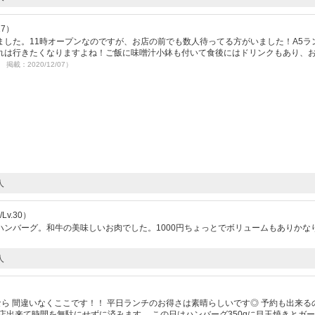
17）
した。11時オープンなのですが、お店の前でも数人待ってる方がいました！A5ラ
れは行きたくなりますよね！ご飯に味噌汁小鉢も付いて食後にはドリンクもあり、
5 掲載：2020/12/07）
人
Lv.30）
ンバーグ。和牛の美味しいお肉でした。1000円ちょっとでボリュームもありかな
人
）
なら 間違いなくここです！！ 平日ランチのお得さは素晴らしいです◎ 予約も出来る
店出来て時間を無駄にせずに済みます。 この日はハンバーグ350gに目玉焼きとガ