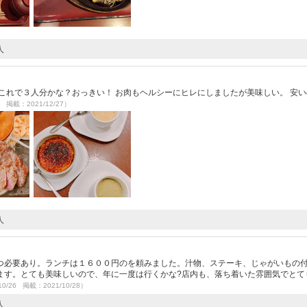
人
これで３人分かな？おっきい！ お肉もヘルシーにヒレにしましたが美味しい。 安
5 掲載：2021/12/27）
人
つ必要あり。ランチは１６００円のを頼みました。汁物、ステーキ、じゃがいもの付
ます。とても美味しいので、年に一度は行くかな?店内も、落ち着いた雰囲気でとて
10/26 掲載：2021/10/28）
人