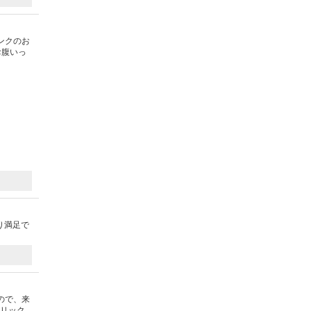
ンクのお
お腹いっ
り満足で
ので、来
ーリック