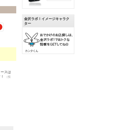
金沢ラボ！イメージキャラク
ター
7
ソースは
す！
（投