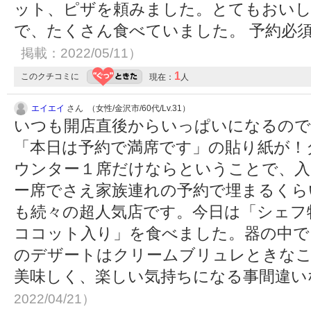
ット、ピザを頼みました。とてもおいし
で、たくさん食べていました。 予約必
掲載：2022/05/11）
1
このクチコミに
現在：
人
エイエイ
さん （女性/金沢市/60代/Lv.31）
いつも開店直後からいっぱいになるので
「本日は予約で満席です」の貼り紙が！
ウンター１席だけならということで、入
ー席でさえ家族連れの予約で埋まるくら
も続々の超人気店です。今日は「シェフ
ココット入り」を食べました。器の中で
のデザートはクリームブリュレときな
美味しく、楽しい気持ちになる事間違
2022/04/21）