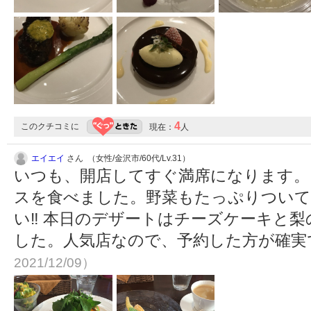
4
このクチコミに
現在：
人
エイエイ
さん （女性/金沢市/60代/Lv.31）
いつも、開店してすぐ満席になります。
スを食べました。野菜もたっぷりついて
い‼︎ 本日のデザートはチーズケーキと
した。人気店なので、予約した方が確実
2021/12/09）