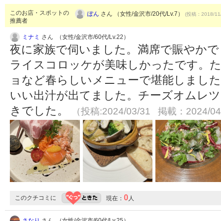
このお店・スポットの
ぽん
さん （女性/金沢市/20代/Lv.7）
(投稿：2018/11
推薦者
ミナミ
さん （女性/金沢市/60代/Lv.22）
夜に家族で伺いました。満席で賑やかで
ライスコロッケが美味しかったです。
ョなど春らしいメニューで堪能しまし
いい出汁が出てました。チーズオムレツ
きでした。
（投稿:2024/03/31 掲載：2024/04
0
このクチコミに
現在：
人
さなり
さん （女性/金沢市/60代/Lv.25）