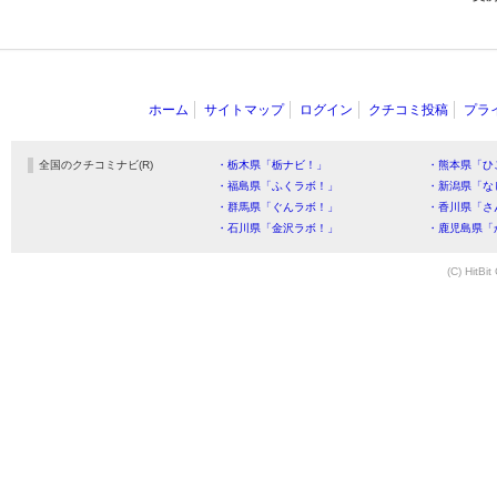
ホーム
サイトマップ
ログイン
クチコミ投稿
プラ
全国のクチコミナビ(R)
・栃木県「栃ナビ！」
・熊本県「ひ
・福島県「ふくラボ！」
・新潟県「な
・群馬県「ぐんラボ！」
・香川県「さ
・石川県「金沢ラボ！」
・鹿児島県「
(C) HitBit