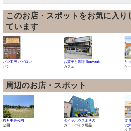
このお店・スポットをお気に入り
ています
パン工房 バビロン
お菓子と珈琲 Souvenir
リッ
パン
カフェ
ケ
周辺のお店・スポット
鞍月中央公園
タイヤハウスまきの
文
公園
カー・バイク用品
沢
文