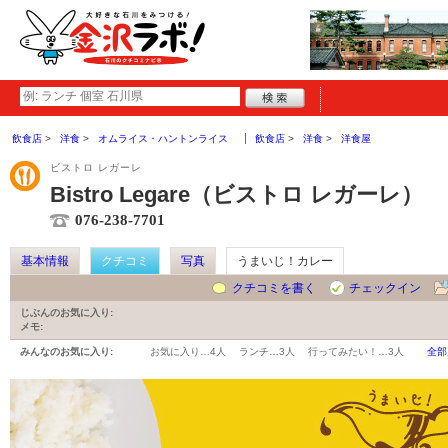
飲食店
洋食
オムライス・ハントンライス
飲食店
洋食
洋食屋
ビストロ レガーレ
Bistro Legare（ビストロ レガーレ）
076-238-7701
基本情報
クチコミ
写真
うまいじ！カレー
クチコミを書く
チェックイン
じぶんのお気に入り:
メモ:
みんなのお気に入り:
お気に入り…
4人
ランチ…
3人
行ってみたい！…
3人
全部