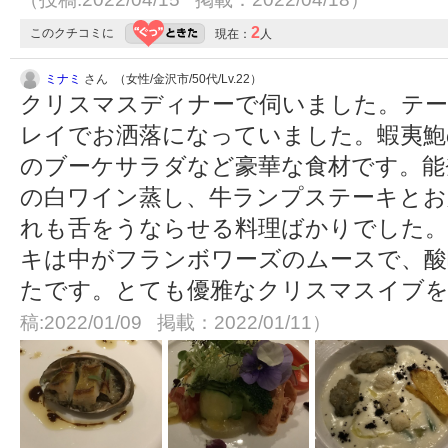
2
このクチコミに
現在：
人
ミナミ
さん （女性/金沢市/50代/Lv.22）
クリスマスディナーで伺いました。テ
レイでお洒落になっていました。蝦夷鮑
のブーケサラダなど豪華な食材です。能
の白ワイン蒸し、牛ランプステーキとお
れも舌をうならせる料理ばかりでした。
キは中がフランボワーズのムースで、酸
たです。とても優雅なクリスマスイブ
稿:2022/01/09 掲載：2022/01/11）