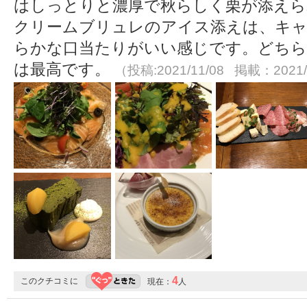
はしっとりと濃厚で秋らしく栗が添え
クリームブリュレのアイス添えは、キ
らかな口当たりがいい感じです。どちら
は最高です。
（投稿:2021/11/08 掲載：2021/
4
このクチコミに
現在：
人