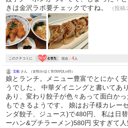
きは金沢ラボ要チェックですね。
（投稿:2
4
このクチコミに
現在：
人
宝船
さん （女性/かほく市/30代/Lv.65）
娘とランチ。メニュー豊富でとにかく安
うでした。 中華ダイニングと書いてあ
あり、変わり餃子が色々あって面白かっ
もできるようです。 娘はお子様カレー
ンダ餃子、ジュース)で480円、 私は
ーハン&プチラーメン)580円 安すぎて