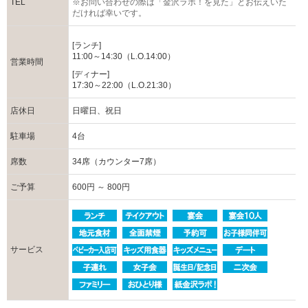
TEL
※お問い合わせの際は「金沢ラボ！を見た」とお伝えいた
だければ幸いです。
[ランチ]
11:00～14:30（L.O.14:00）
営業時間
[ディナー]
17:30～22:00（L.O.21:30）
店休日
日曜日、祝日
駐車場
4台
席数
34席（カウンター7席）
ご予算
600円 ～ 800円
サービス