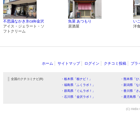
不思議なかき氷cafe金沢
魚菜 あつもり
い
アイス・ジェラート・ソ
居酒屋
洋
フトクリーム
ホーム
サイトマップ
ログイン
クチコミ投稿
プラ
全国のクチコミナビ(R)
・栃木県「栃ナビ！」
・熊本県「ひ
・福島県「ふくラボ！」
・新潟県「な
・群馬県「ぐんラボ！」
・香川県「さ
・石川県「金沢ラボ！」
・鹿児島県「
(C) HitBit