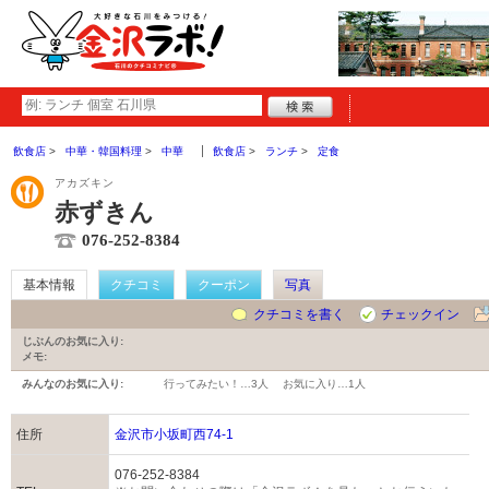
飲食店
中華・韓国料理
中華
飲食店
ランチ
定食
アカズキン
赤ずきん
076-252-8384
基本情報
クチコミ
クーポン
写真
クチコミを書く
チェックイン
じぶんのお気に入り:
メモ:
みんなのお気に入り:
行ってみたい！…
3人
お気に入り…
1人
住所
金沢市小坂町西74-1
076-252-8384