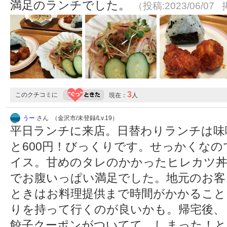
満足のランチでした。
（投稿:2023/06/07 
3
このクチコミに
現在：
人
うー
さん （金沢市/未登録/Lv.19）
平日ランチに来店。日替わりランチは味
と600円！びっくりです。せっかくな
イス。甘めのタレのかかったヒレカツ丼
でお腹いっぱい満足でした。地元のお客
ときはお料理提供まで時間がかかること
りを持って行くのが良いかも。帰宅後、
餃子クーポンがついてて、しまった！と