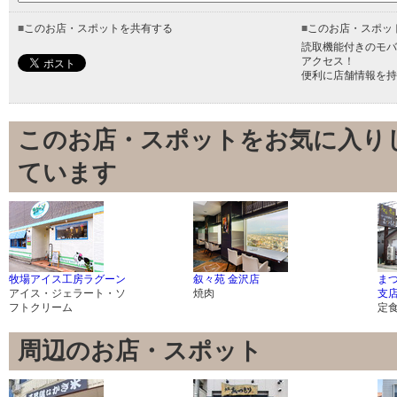
■
このお店・スポットを共有する
■
このお店・スポッ
読取機能付きのモバ
アクセス！
便利に店舗情報を持
このお店・スポットをお気に入り
ています
牧場アイス工房ラグーン
叙々苑 金沢店
ま
アイス・ジェラート・ソ
焼肉
支
フトクリーム
定
周辺のお店・スポット