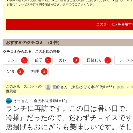
★本券１枚でお１人様のみ有効。 ★この画面をご注文の際にご提示ください。 ★他のクーポン
予告なくサービスを打ち切る場合がございますのでご了承ください。
このクーポンを使用す
おすすめのクチコミ （
3
件）
クチコミからみる、このお店の特長
ランチ
餃子
カレー
日替わり
ラーメ
5
5
3
3
定食
料理
2
2
このお店・スポットの
宝船
さん （女性/かほく市/30代/Lv.65）
(投稿：2019
推薦者
うー
さん （金沢市/未登録/Lv.19）
ランチに再訪です。この日は暑い日で、
冷麺』だったので、迷わずチョイスです
唐揚げもおにぎりも美味しいです。そし