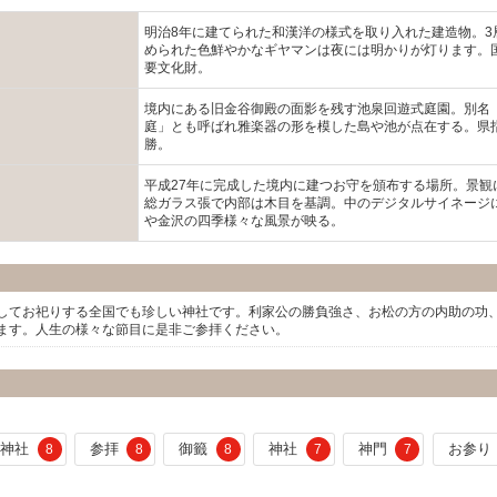
明治8年に建てられた和漢洋の様式を取り入れた建造物。3
められた色鮮やかなギヤマンは夜には明かりが灯ります。
要文化財。
境内にある旧金谷御殿の面影を残す池泉回遊式庭園。別名
庭」とも呼ばれ雅楽器の形を模した島や池が点在する。県
勝。
平成27年に完成した境内に建つお守を頒布する場所。景観
総ガラス張で内部は木目を基調。中のデジタルサイネージ
や金沢の四季様々な風景が映る。
してお祀りする全国でも珍しい神社です。利家公の勝負強さ、お松の方の内助の功
ます。人生の様々な節目に是非ご参拝ください。
山神社
参拝
御籤
神社
神門
お参り
8
8
8
7
7