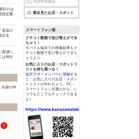
登録情報確認
層目のは
最近見たお店・スポット
国指定重
スマートフォン版
「楽器の
指定名
クチコミ数順で並び替えができ
ちゃう！
モバイル端末での検索結果もク
に配慮し
チコミ数順で並び替えができち
には神社
ゃうよ☆
お気に入りのお店・スポットリ
ストを持ち運べる！
金沢ラボ！メンバーに登録
する
と、お気に入りのお店・スポッ
トリストが作れちゃう。PC・
、夫婦の仲
スマートフォン共通だから、い
つでもどこでもチェックできる
よ♪
https://www.kanazawalabo.net/
7