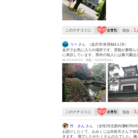
1
このクチコミに
現在：
うー
さん （金沢市/未登録/Lv.19）
金沢でお気に入りの場所です。景観が素晴ら
に来訪しています。県外の知人には兼六園ほ
稿:2023/05/15 掲載：2023/05/16）
3
このクチコミに
現在：
竹 さん
さん （女性/河北郡内灘町/50代/L
お詣りしたくて、おみくじは弁財天さんで強運
きます。 雨でしたがたくさんの人でした。