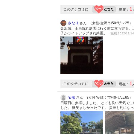
1
このクチコミに
現在：
さなり
さん （女性/金沢市/50代/Lv.25）
金沢城、玉泉院丸庭園に行く前に立ち寄る、
子がライトアップされ綺麗。
（投稿:2022/11/1
1
このクチコミに
現在：
宝船
さん （女性/かほく市/40代/Lv.65）
日曜日に参拝しました。 とても良い天気で
した。 微笑ましかったです。 参拝も列にな