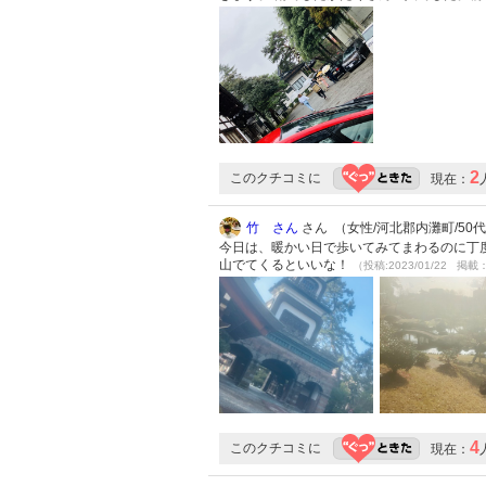
2
このクチコミに
現在：
竹 さん
さん （女性/河北郡内灘町/50代/L
今日は、暖かい日で歩いてみてまわるのに丁
山でてくるといいな！
（投稿:2023/01/22 掲載：
4
このクチコミに
現在：