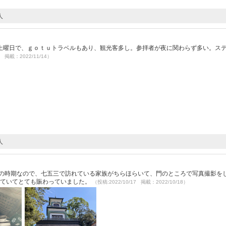
人
土曜日で、ｇｏｔｕトラベルもあり、観光客多し。参拝者が夜に関わらず多い。ス
4 掲載：2022/11/14）
人
この時期なので、七五三で訪れている家族がちらほらいて、門のところで写真撮影を
っていてとても賑わっていました。
（投稿:2022/10/17 掲載：2022/10/18）