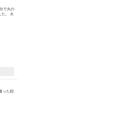
分で火の
た。 火
違った顔