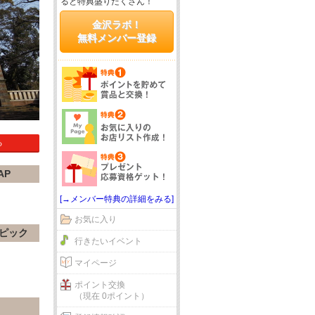
ると特典盛りだくさん！
金沢ラボ！
無料メンバー登録
る
AP
[→メンバー特典の詳細をみる]
お気に入り
ピック
行きたいイベント
マイページ
ポイント交換
（現在 0ポイント）