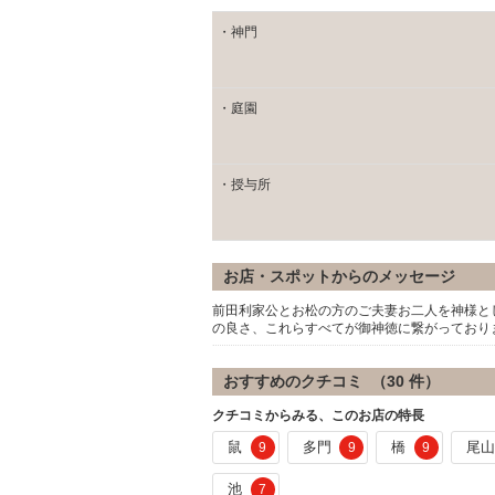
・神門
・庭園
・授与所
お店・スポットからのメッセージ
前田利家公とお松の方のご夫妻お二人を神様と
の良さ、これらすべてが御神徳に繋がっており
おすすめのクチコミ （
30
件）
クチコミからみる、このお店の特長
鼠
多門
橋
尾
9
9
9
池
7