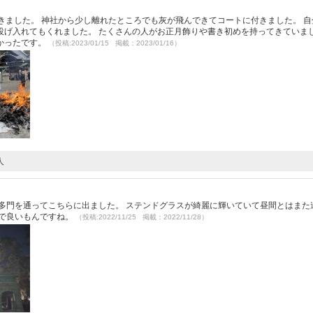
きました。 神社から少し離れたところでも灰が飛んできてコートに付きました。 自
げ入れてもくれました。 たくさんの人がお正月飾りや書き初めを持ってきていまし
かったです。
（投稿:2023/01/15 掲載：2023/01/16）
人
多門を通ってこちらに出ました。 ステンドグラスが綺麗に輝いていて昼間とはまた
的で良いもんですね。
（投稿:2022/11/25 掲載：2022/11/28）