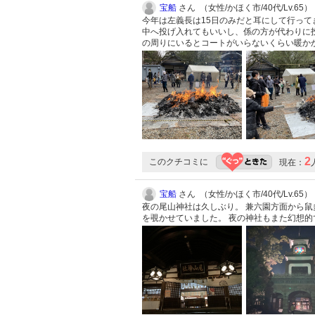
宝船
さん （女性/かほく市/40代/Lv.65）
今年は左義長は15日のみだと耳にして行って
中へ投げ入れてもいいし、係の方が代わりに投
の周りにいるとコートがいらないくらい暖か
2
このクチコミに
現在：
宝船
さん （女性/かほく市/40代/Lv.65）
夜の尾山神社は久しぶり。 兼六園方面から鼠
を覗かせていました。 夜の神社もまた幻想