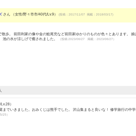
ズ
さん （女性/野々市市/40代/Lv.9）
(投稿：2017/11/07 掲載：2018/03/17)
散歩。 前田利家の像や金の鯰尾兜など前田家ゆかりのものが色々とあります。 娘
。 池の水が涼しげで癒されました。
（投稿:2023/06/27 掲載：2023/06/27）
人
v.28）
庭までいきました。おみくじは熊手でした。 沢山集まると良いな！ 修学旅行の中
5/25）