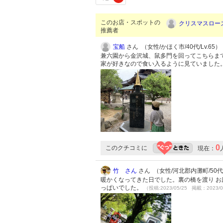
このお店・スポットの
クリスマスロー
推薦者
宝船
さん （女性/かほく市/40代/Lv.65）
兼六園から金沢城、鼠多門を回ってこちらまで
家が好きなので食い入るように見ていました
0
このクチコミに
現在：
竹 さん
さん （女性/河北郡内灘町/50代/L
暖かくなってきた日でした。裏の橋を渡り お
っぱいでした。
（投稿:2023/05/25 掲載：2023/0