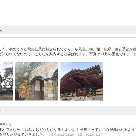
人
しく、初めてきた秋の紅葉に魅せられてから、冬景色、梅、桜、新緑、藤と季節が
ど知られてないので、こちらを案内すると喜ばれます。写真は11月の景色です。
（
人
v.28）
とでました。 おみくじどうりになるとよいな！ 何度行っても、心が洗われるよう
橋を渡りお庭までいきました。
（投稿:2023/03/26 掲載：2023/03/27）