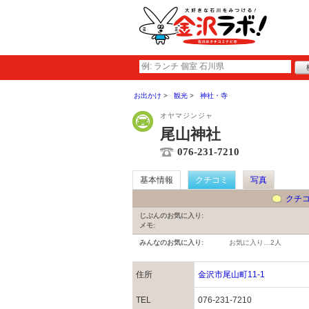
お出かけ
観光
神社・寺
オヤマジンジャ
尾山神社
076-231-7210
基本情報
クチコミ
写真
クチ
じぶんのお気に入り:
メモ:
みんなのお気に入り:
お気に入り…
2人
住所
金沢市尾山町11-1
TEL
076-231-7210