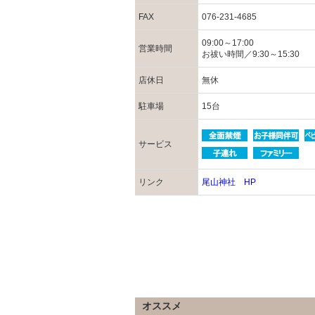
FAX
076-231-4685
09:00～17:00
営業時間
お祓い時間／9:30～15:30
店休日
無休
駐車場
15台
サービス
リンク
尾山神社 HP
オススメ