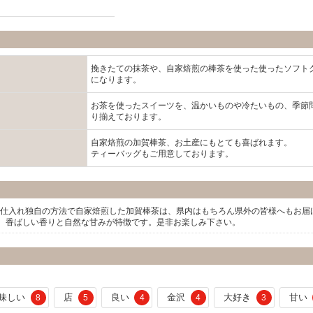
挽きたての抹茶や、自家焙煎の棒茶を使った使ったソフト
になります。
お茶を使ったスイーツを、温かいものや冷たいもの、季節
り揃えております。
自家焙煎の加賀棒茶、お土産にもとても喜ばれます。
ティーバッグもご用意しております。
葉を仕入れ独自の方法で自家焙煎した加賀棒茶は、県内はもちろん県外の皆様へもお届
、香ばしい香りと自然な甘みが特徴です。是非お楽しみ下さい。
味しい
店
良い
金沢
大好き
甘い
8
5
4
4
3