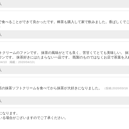
人
で食べることができて良かったです。棒茶も購入して家で飲みました。香ばしくで
3）
人
トクリームのファンです。 抹茶の風味がとても良く、苦甘くてとても美味しい。 抹
ンです。 抹茶好きにはたまらない一品です。 既製のものではなくお店で茶葉を入
04/10 掲載：2020/04/13）
人
）
店の抹茶ソフトクリームを食べてから抹茶が大好きになりました。
（投稿:2020/03/1
人
になります。
いる場合がございますのでご了承ください。