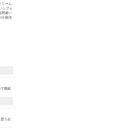
クリーム
いシフォ
は間違い
の小袋頂
内で懐紙
と思うお