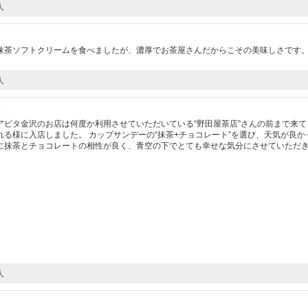
人
抹茶ソフトクリームを食べましたが、濃厚でお茶屋さんだからこその美味しさです
人
）
アピタ金沢のお店は何度か利用させていただいている“野田屋茶店”さんの前まで来て
る様に入店しました。 カップサンデーの“抹茶+チョコレート”を選び、天気が良か
に抹茶とチョコレートの相性が良く、青空の下でとても幸せな気分にさせていただ
人