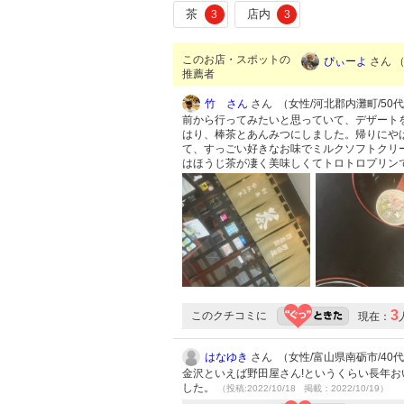
茶
店内
3
3
このお店・スポットの
ぴぃーよ
さん （
推薦者
竹 さん
さん （女性/河北郡内灘町/50代/L
前から行ってみたいと思っていて、デザート
はり、棒茶とあんみつにしました。帰りにや
て、すっごい好きなお味でミルクソフトクリ
はほうじ茶が凄く美味しくてトロトロプリン
3
このクチコミに
現在：
はなゆき
さん （女性/富山県南砺市/40代/L
金沢といえば野田屋さん!というくらい長年お
した。
（投稿:2022/10/18 掲載：2022/10/19）