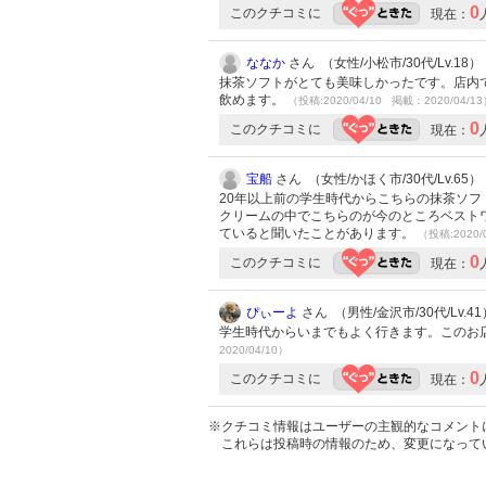
0
このクチコミに
現在：
ななか
さん （女性/小松市/30代/Lv.18）
抹茶ソフトがとても美味しかったです。店内
飲めます。
（投稿:2020/04/10 掲載：2020/04/1
0
このクチコミに
現在：
宝船
さん （女性/かほく市/30代/Lv.65）
20年以上前の学生時代からこちらの抹茶ソフ
クリームの中でこちらのが今のところベストワ
ていると聞いたことがあります。
（投稿:2020/
0
このクチコミに
現在：
ぴぃーよ
さん （男性/金沢市/30代/Lv.41
学生時代からいまでもよく行きます。このお
2020/04/10）
0
このクチコミに
現在：
※クチコミ情報はユーザーの主観的なコメント
これらは投稿時の情報のため、変更になって