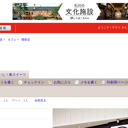
ようこそ！
ゲスト
さん
店
カフェ
喫茶店
いじ！春スイーツ
コミを書く
チェックイン
お気に入り
メモを書く
印刷用ページ
き…
1人
デート…
1人
全部見る