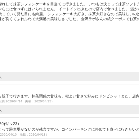
惚れして抹茶シフォンケーキを目当てに行きました。 いつもは決まって抹茶ソフト
らには食べずにはいられません。 イートイン出来たので店内で食べました。 温か
乗っていて見た目にも綺麗。 シフォンケーキ大好き、抹茶大好きなので美味しいの
味が良くてふわふわで大満足の美味しさでした。 金沢ラボさんの紙クーポンでお茶
3）
人
ら親子で行きます。抹茶関係の甘味も、程よい甘さで好みにドンピシャ！また、店
稿:2020/04/14 掲載：2020/04/15）
人
代/Lv.23）
とって駐車場がないのが残念ですが、コインパーキングに停めても食べに行きたい
020/04/10 掲載：2020/04/13）