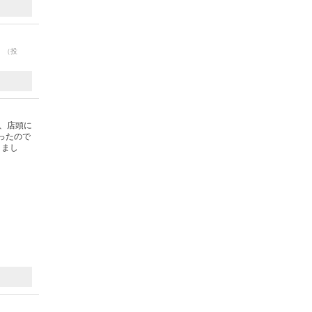
。
（投
、店頭に
ったので
きまし