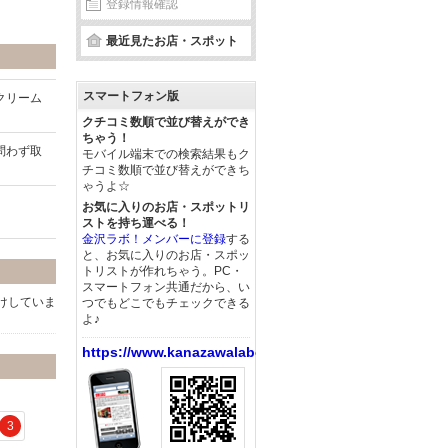
登録情報確認
最近見たお店・スポット
スマートフォン版
クリーム
クチコミ数順で並び替えができ
ちゃう！
問わず取
モバイル端末での検索結果もク
チコミ数順で並び替えができち
ゃうよ☆
お気に入りのお店・スポットリ
ストを持ち運べる！
金沢ラボ！メンバーに登録
する
と、お気に入りのお店・スポッ
トリストが作れちゃう。PC・
スマートフォン共通だから、い
けしていま
つでもどこでもチェックできる
よ♪
https://www.kanazawalabo.net/
3