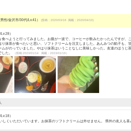
男性/金沢市/30代/Lv.41）
(投稿：2020/03/16 掲載：2020/04/10)
v.28）
を食べようと行ってみました。お腹が一波で、コーヒーが飲みたかったんですが、
はり抹茶が食べたいと思い、ソフトクリームを注文しました。あんみつの餡子も、
ームがのっていました。やはり抹茶はいうことなしに美味しかった。友達のほうじ
でした。
（投稿:2023/01/14 掲載：2023/01/16）
人
v.18）
いしくいただいています。お抹茶のソフトクリームは外せません。 県外の友人も喜