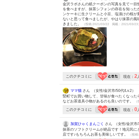
金沢ラボさんの紙クーポンの写真を見て一目
を食べますが、抹茶シフォンの存在を知ったか
ンケーキに生クリームと小豆、塩漬けの桜が
ないと思って食べましたが、やはり抹茶の風
きました。
（投稿:2021/03/22 掲載：2021/03/2
2
このクチコミに
現在：
ママ猫
さん （女性/金沢市/50代/Lv.2）
竪町でお買い物して、甘味が食べたくなった
などお茶道具小物があるのも良いのです。
（投
0
このクチコミに
現在：
加賀ひゃくまんごく
さん （女性/金沢市/30
抹茶のソフトクリームが絶品です！地元民に
店です♪もちろんお茶も美味しいです。
（投稿:2