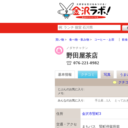
買い物
食べ物・飲み物
コーヒー・お茶
飲食
ノダヤチャテン
野田屋茶店
076-221-0982
基本情報
クチコミ
写真
うま
クチ
じぶんのお気に入り:
メモ:
みんなのお気に入り:
手土産…
1人
とってお
住所
金沢市竪町3
交通・アクセ
まちバス 竪町停留所前