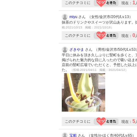
1
このクチコミに
現在：
miyu
さん （女性/金沢市/20代/Lv.13）
抹茶のドリンクやスイーツが沢山あります。
稿:2021/10/15 掲載：2021/10/18）
0
このクチコミに
現在：
ざきやま
さん （男性/金沢市/50代/Lv.53
平日に休みを頂き久しぶりに竪町を歩くと、
掲げられた魅力的な目に入ったので吸い込まれ
店前の竪町広場でいただくと、予想した以上
た。
（投稿:2021/04/11 掲載：2021/04/12）
5
このクチコミに
現在：
宝船
さん （女性/かほく市/40代/Lv.65）