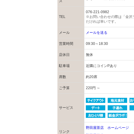
ス
076-221-0982
TEL
※お問い合わせの際は「金沢
だければ幸いです。
メール
メールを送る
営業時間
09:30～18:30
店休日
無休
駐車場
近隣にコインPあり
席数
約20席
ご予算
220円 ～
サービス
野田屋茶店 ホームページ
リンク