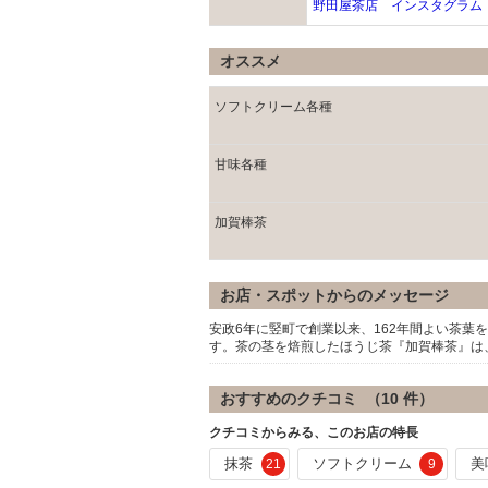
野田屋茶店 インスタグラム
オススメ
ソフトクリーム各種
甘味各種
加賀棒茶
お店・スポットからのメッセージ
安政6年に竪町で創業以来、162年間よい茶
す。茶の茎を焙煎したほうじ茶『加賀棒茶』は
おすすめのクチコミ （
10
件）
クチコミからみる、このお店の特長
抹茶
ソフトクリーム
美
21
9