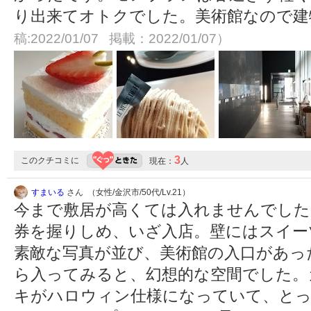
り出来てオトクでした。美術館なので
稿:2022/01/07 掲載：2022/01/07）
3
このクチコミに
現在：
人
すまいる
さん （女性/金沢市/50代/Lv.21）
今まで敷居が高くては入れませんでした
券を握りしめ、いざ入店。壁にはスイー
素敵な写真が並び、美術館の入口があっ
ら入ってみると、幻想的な空間でした。
キがハロウィン仕様になっていて、と