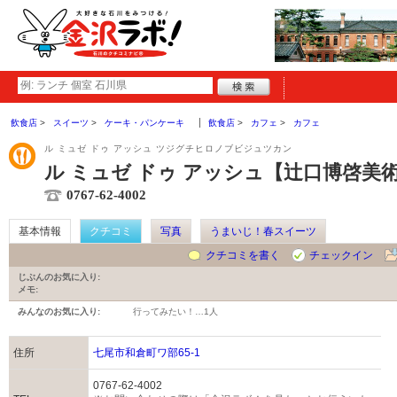
飲食店
スイーツ
ケーキ・パンケーキ
飲食店
カフェ
カフェ
ル ミュゼ ドゥ アッシュ ツジグチヒロノブビジュツカン
ル ミュゼ ドゥ アッシュ【辻口博啓美
0767-62-4002
基本情報
クチコミ
写真
うまいじ！春スイーツ
クチコミを書く
チェックイン
じぶんのお気に入り:
メモ:
みんなのお気に入り:
行ってみたい！…
1人
住所
七尾市和倉町ワ部65-1
0767-62-4002