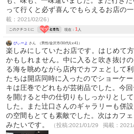
も、味も、一味違いました。また行きた
って行くと必ず喜んでもらえるお店の
載：2021/02/26）
1
このクチコミに
現在：
人
ぴぃーよ
さん （男性/金沢市/30代/Lv.41）
楽しみにしていたお店です。はじめて方
かもしれません。中に入ると吹き抜けの
る海を眺めながら店内でカフェとして利
たちは開店同時に入ったのでショーケー
キは圧巻でどれもが芸術品でした。今回
を開けると中の仕切りもしっかりとして
した。また辻口さんのギャラリーも併設
の空間もとても素敵でした。次はカフェ
みたいです。
（投稿:2021/01/29 掲載：2021/