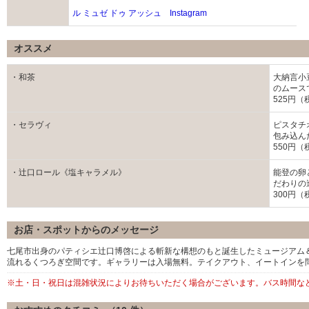
ル ミュゼ ドゥ アッシュ Instagram
オススメ
・和茶
大納言小
のムース
525円（
・セラヴィ
ピスタチ
包み込ん
550円（
・辻口ロール《塩キャラメル》
能登の卵
だわりの
300円（
お店・スポットからのメッセージ
七尾市出身のパティシエ辻口博啓による斬新な構想のもと誕生したミュージアム
流れるくつろぎ空間です。ギャラリーは入場無料。テイクアウト、イートインを
※土・日・祝日は混雑状況によりお待ちいただく場合がございます。バス時間な