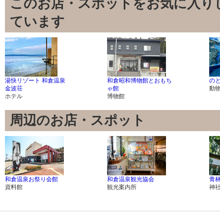
このお店・スポットをお気に入り
ています
湯快リゾート 和倉温泉
和倉昭和博物館とおもち
の
金波荘
ゃ館
動
ホテル
博物館
周辺のお店・スポット
和倉温泉お祭り会館
和倉温泉観光協会
青
資料館
観光案内所
神