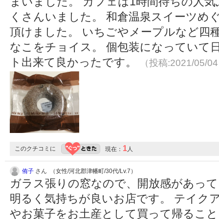
まいました。 カフェは1時間待ちの人
くさんいました。 和倉温泉スイーツめ
頂けました。 いちごやメープルなど四
なこをチョイス。 個包装になっていて
ト出来て良かったです。
（投稿:2021/05/0
1
このクチコミに
現在：
人
侑子
さん （女性/河北郡津幡町/30代/Lv.7）
ガラス張りの窓なので、開放感があって
明るく気持ちが良いお店です。 テイク
やお菓子をお土産として買って帰るこ