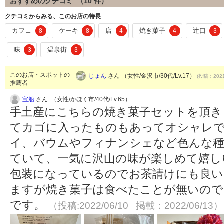
おすすめのクチコミ （
10
件）
クチコミからみる、このお店の特長
カフェ
ケーキ
店
焼き菓子
辻口
8
8
4
4
3
味
温泉街
3
3
このお店・スポットの
じょん
さん （女性/金沢市/30代/Lv.17）
(投稿：2021
推薦者
宝船
さん （女性/かほく市/40代/Lv.65）
手土産にこちらの焼き菓子セットを頂き
てカゴに入ったものもあってオシャレで
イ、バウムやフィナンシェなど色んな種
ていて、一気に沢山の味が楽しめて嬉し
包装になっているのでお茶請けにも良い
ますが焼き菓子は食べたことが無いので
です。
（投稿:2022/06/10 掲載：2022/06/13）