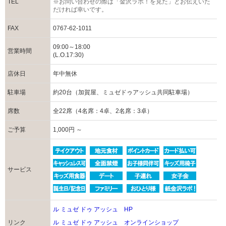
TEL
※お問い合わせの際は「金沢ラボ！を見た」とお伝えいた
だければ幸いです。
FAX
0767-62-1011
09:00～18:00
営業時間
(L.O.17:30)
店休日
年中無休
駐車場
約20台（加賀屋、ミュゼドゥアッシュ共同駐車場）
席数
全22席（4名席：4卓、2名席：3卓）
ご予算
1,000円 ～
サービス
ル ミュゼ ドゥ アッシュ HP
リンク
ル ミュゼ ドゥ アッシュ オンラインショップ