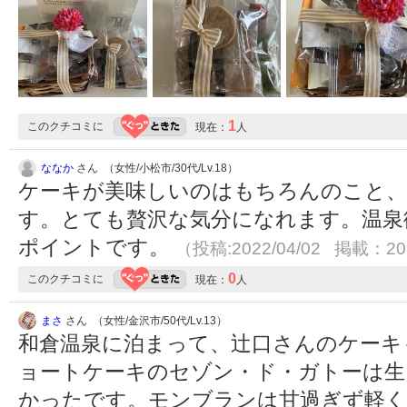
1
このクチコミに
現在：
人
ななか
さん （女性/小松市/30代/Lv.18）
ケーキが美味しいのはもちろんのこと、
す。とても贅沢な気分になれます。温泉
ポイントです。
（投稿:2022/04/02 掲載：202
0
このクチコミに
現在：
人
まさ
さん （女性/金沢市/50代/Lv.13）
和倉温泉に泊まって、辻口さんのケーキ
ョートケーキのセゾン・ド・ガトーは生
かったです。モンブランは甘過ぎず軽く