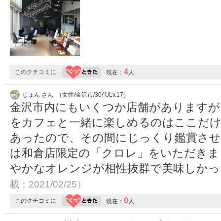
4
このクチコミに
現在：
人
じょん
さん （女性/金沢市/30代/Lv.17）
金沢市内にもいくつか店舗がありますが
をカフェと一緒に楽しめるのはここだけ
あったので、その間にじっくり鑑賞さ
は和倉店限定の「クロレ」をいただきま
やかなオレンジが相性抜群で美味しか
載：2021/02/25）
0
このクチコミに
現在：
人