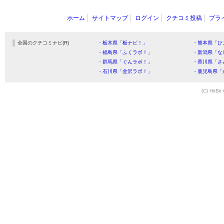
ホーム
サイトマップ
ログイン
クチコミ投稿
プラ
全国のクチコミナビ(R)
・栃木県「栃ナビ！」
・熊本県「ひ
・福島県「ふくラボ！」
・新潟県「な
・群馬県「ぐんラボ！」
・香川県「さ
・石川県「金沢ラボ！」
・鹿児島県「
(C) HitBit