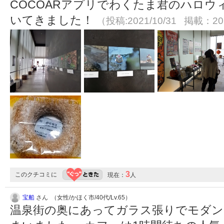
COCOARアプリでわくたま君のハロ
いてきました！
（投稿:2021/10/31 掲載：202
3
このクチコミに
現在：
人
宝船
さん （女性/かほく市/40代/Lv.65）
温泉街の奥にあってガラス張りでモダン