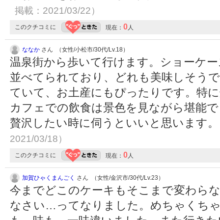
掲載：2021/03/22）
0
このクチコミに
現在：
人
ななか
さん （女性/小松市/30代/Lv.18）
温泉街から歩いて行けます。ショーケー
並べてられており、どれも美味しそうで
ていて、お土産にもぴったりです。特に
カフェでの飲食は景色を見ながら堪能で
贅沢したい時に伺うといいと思います
2021/03/18）
0
このクチコミに
現在：
人
加賀ひゃくまんごく
さん （女性/金沢市/30代/Lv.23）
今までどこのケーキもそこまで変わら
なさい…ってなりました。めちゃくちゃ